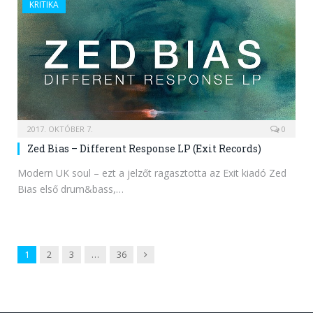
KRITIKA
2017. OKTÓBER 7.
0
Zed Bias – Different Response LP (Exit Records)
Modern UK soul – ezt a jelzőt ragasztotta az Exit kiadó Zed
Bias első drum&bass,…
Next
1
2
3
…
36