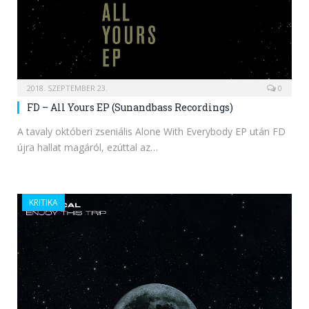
2018. SZEPTEMBER 23.
0
FD – All Yours EP (Sunandbass Recordings)
A tavaly októberi zseniális Alone With Everybody EP után FD
újra hallat magáról, ezúttal az…
KRITIKA