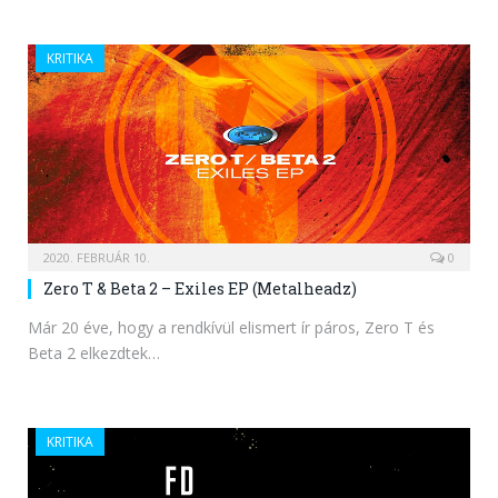
KRITIKA
2020. FEBRUÁR 10.
0
Zero T & Beta 2 – Exiles EP (Metalheadz)
Már 20 éve, hogy a rendkívül elismert ír páros, Zero T és
Beta 2 elkezdtek…
KRITIKA