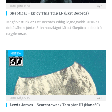
2018. JÚNIUS 10.
0
Skeptical – Enjoy This Trip LP (Exit Records)
Megérkeztünk az Exit Records eddigi legnagyobb 2018-as
dobásához: június 8-án napvilágot látott Skeptical debütáló
nagylemeze,…
KRITIKA
2018. MÁJUS 15.
0
Lewis James – Searchtower / Templar III (None60)