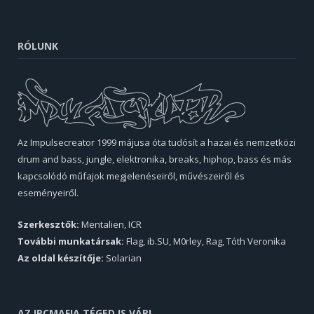
RÓLUNK
Az Impulsecreator 1999 májusa óta tudósít a hazai és nemzetközi
drum and bass, jungle, elektronika, breaks, hiphop, bass és más
kapcsolódó műfajok megjelenéseiről, művészeiről és
eseményeiről.
Szerkesztők:
Mentalien, ICR
További munkatársak:
Flag, ib.SU, M0rley, Rag, Tóth Veronika
Az oldal készítője:
Solarian
AZ IPCMAFIA TÉGED IS VÁR!