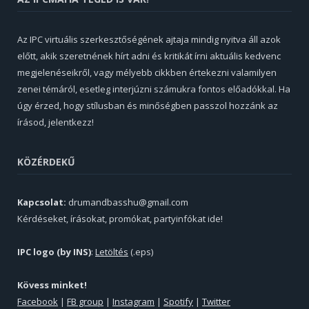
Az IPC virtuális szerkesztőségének ajtaja mindig nyitva áll azok
előtt, akik szeretnének hírt adni és kritikát írni aktuális kedvenc
megjelenéseikről, vagy mélyebb cikkben értekezni valamilyen
zenei témáról, esetleg interjúzni számukra fontos előadókkal. Ha
úgy érzed, hogy stílusban és minőségben passzol hozzánk az
írásod, jelentkezz!
KÖZÉRDEKŰ
Kapcsolat:
drumandbasshu@gmail.com
Kérdéseket, írásokat, promókat, partyinfókat ide!
IPC logo (by INS)
:
Letöltés
(.eps)
Kövess minket!
Facebook
|
FB group
|
Instagram
|
Spotify
|
Twitter