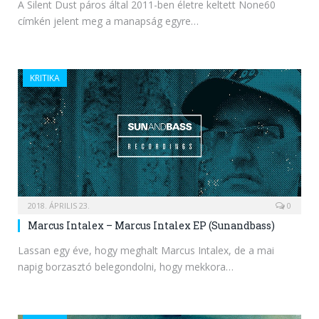
A Silent Dust páros által 2011-ben életre keltett None60
címkén jelent meg a manapság egyre…
KRITIKA
2018. ÁPRILIS 23.
0
Marcus Intalex – Marcus Intalex EP (Sunandbass)
Lassan egy éve, hogy meghalt Marcus Intalex, de a mai
napig borzasztó belegondolni, hogy mekkora…