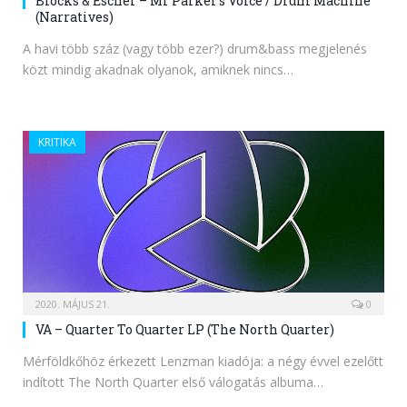
Blocks & Escher – Mr Parker’s Voice / Drum Machine
(Narratives)
A havi több száz (vagy több ezer?) drum&bass megjelenés
közt mindig akadnak olyanok, amiknek nincs…
KRITIKA
2020. MÁJUS 21.
0
VA – Quarter To Quarter LP (The North Quarter)
Mérföldkőhöz érkezett Lenzman kiadója: a négy évvel ezelőtt
indított The North Quarter első válogatás albuma…