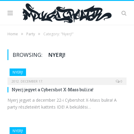
»
»
Home
Party
Category: "Nyerj!"
BROWSING:
NYERJ!
NYERJ!
2012. DECEMBER 17.
0
Nyerj jegyet a Cybershot X-Mass bulira!
Nyerj jegyet a december 22-i Cybershot X-Mass bulira! A
party részleteiért kattints IDE! A beküldési…
NYERJ!