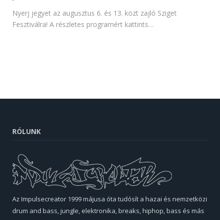
Nyerj jegyet az augusztus 6. és 13. közt zajló Sziget
Fesztiválra! A részletes programért kattints…
RÓLUNK
Az Impulsecreator 1999 májusa óta tudósít a hazai és nemzetközi
drum and bass, jungle, elektronika, breaks, hiphop, bass és más