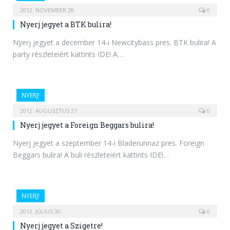
2012. NOVEMBER 28.
0
Nyerj jegyet a BTK bulira!
Nyerj jegyet a december 14-i Newcitybass pres. BTK bulira! A
party részleteiért kattints IDE! A…
NYERJ!
2012. AUGUSZTUS 27.
0
Nyerj jegyet a Foreign Beggars bulira!
Nyerj jegyet a szeptember 14-i Bladerunnaz pres. Foreign
Beggars bulira! A buli részleteiért kattints IDE!…
NYERJ!
2012. JÚLIUS 30.
0
Nyerj jegyet a Szigetre!