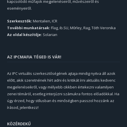
kapcsolódó műfajok megjelenéseiről, művészeiről és
eseményeiről.
Szerkesztők:
Mentalien, ICR
További munkatársak:
Flag, ib.SU, M0rley, Rag, Tóth Veronika
Az oldal készítője:
Solarian
AZ IPCMAFIA TÉGED IS VÁR!
Az IPC virtuális szerkesztőségének ajtaja mindig nyitva áll azok
előtt, akik szeretnének hírt adni és kritikát írni aktuális kedvenc
megjelenéseikről, vagy mélyebb cikkben értekezni valamilyen
zenei témáról, esetleg interjúzni számukra fontos előadókkal. Ha
úgy érzed, hogy stílusban és minőségben passzol hozzánk az
írásod, jelentkezz!
KÖZÉRDEKŰ