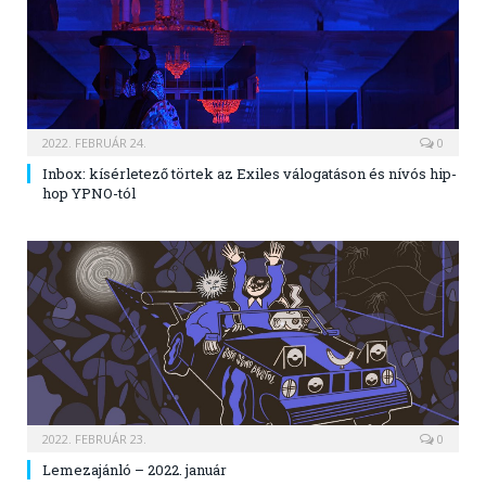
2022. FEBRUÁR 24.
0
Inbox: kísérletező törtek az Exiles válogatáson és nívós hip-
hop YPNO-tól
2022. FEBRUÁR 23.
0
Lemezajánló – 2022. január