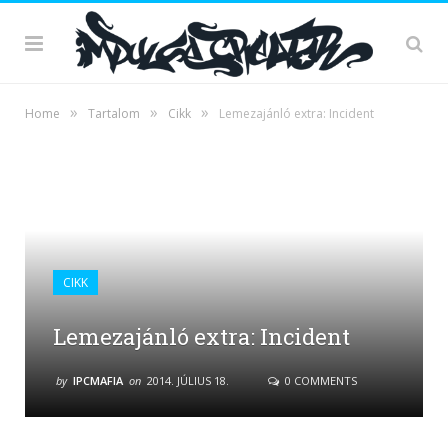
»
»
»
Home
Tartalom
Cikk
Lemezajánló extra: Incident
CIKK
Lemezajánló extra: Incident
by
IPCMAFIA
on
2014. JÚLIUS 18.
0 COMMENTS