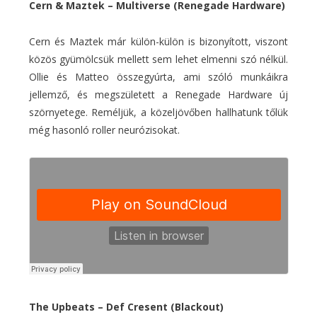
Cern & Maztek – Multiverse (Renegade Hardware)
Cern és Maztek már külön-külön is bizonyított, viszont
közös gyümölcsük mellett sem lehet elmenni szó nélkül.
Ollie és Matteo összegyúrta, ami szóló munkáikra
jellemző, és megszületett a Renegade Hardware új
szörnyetege. Reméljük, a közeljövőben hallhatunk tőlük
még hasonló roller neurózisokat.
The Upbeats – Def Cresent (Blackout)