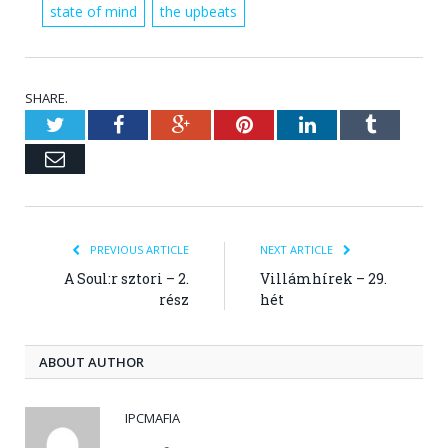
state of mind
the upbeats
SHARE.
Twitter
Facebook
Google+
Pinterest
LinkedIn
Tumblr
Email
PREVIOUS ARTICLE
NEXT ARTICLE
A Soul:r sztori – 2.
Villámhírek – 29.
rész
hét
ABOUT AUTHOR
IPCMAFIA