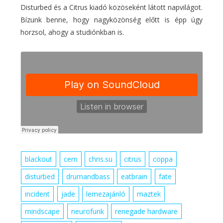
Disturbed és a Citrus kiadó közöseként látott napvilágot.
Bízunk benne, hogy nagyközönség előtt is épp úgy
horzsol, ahogy a studiónkban is.
blackout
cern
chris.su
citrus
coppa
disturbed
drumandbass
eatbrain
fate
incident
jade
lemezajánló
maztek
mindscape
neurofunk
renegade hardware