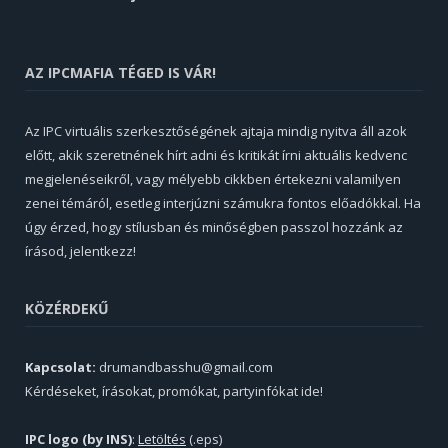
AZ IPCMAFIA TÉGED IS VÁR!
Az IPC virtuális szerkesztőségének ajtaja mindig nyitva áll azok
előtt, akik szeretnének hírt adni és kritikát írni aktuális kedvenc
megjelenéseikről, vagy mélyebb cikkben értekezni valamilyen
zenei témáról, esetleg interjúzni számukra fontos előadókkal. Ha
úgy érzed, hogy stílusban és minőségben passzol hozzánk az
írásod, jelentkezz!
KÖZÉRDEKŰ
Kapcsolat:
drumandbasshu@gmail.com
Kérdéseket, írásokat, promókat, partyinfókat ide!
IPC logo (by INS)
:
Letöltés
(.eps)