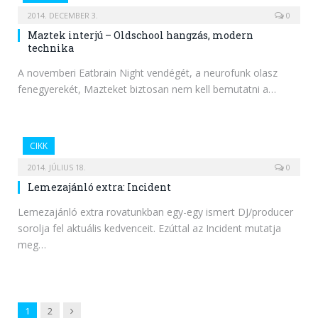
2014. DECEMBER 3.
0
Maztek interjú – Oldschool hangzás, modern
technika
A novemberi Eatbrain Night vendégét, a neurofunk olasz
fenegyerekét, Mazteket biztosan nem kell bemutatni a…
CIKK
2014. JÚLIUS 18.
0
Lemezajánló extra: Incident
Lemezajánló extra rovatunkban egy-egy ismert DJ/producer
sorolja fel aktuális kedvenceit. Ezúttal az Incident mutatja
meg…
Next
1
2