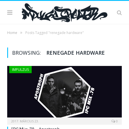
»
Home
Posts Tagged "renegade hardware"
BROWSING:
RENEGADE HARDWARE
IMPULZUS
2017. MÁRCIUS 23.
0