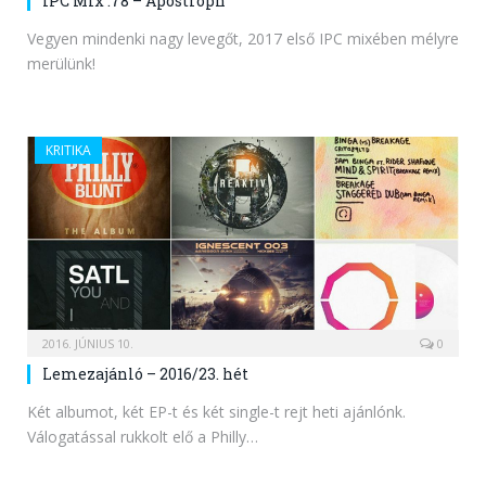
IPC Mix .78 – Apostroph
Vegyen mindenki nagy levegőt, 2017 első IPC mixében mélyre
merülünk!
KRITIKA
2016. JÚNIUS 10.
0
Lemezajánló – 2016/23. hét
Két albumot, két EP-t és két single-t rejt heti ajánlónk.
Válogatással rukkolt elő a Philly…