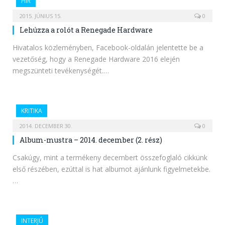
HÍR
2015. JÚNIUS 15.
0
Lehúzza a rolót a Renegade Hardware
Hivatalos közleményben, Facebook-oldalán jelentette be a
vezetőség, hogy a Renegade Hardware 2016 elején
megszünteti tevékenységét.…
KRITIKA
2014. DECEMBER 30.
0
Album-mustra – 2014. december (2. rész)
Csakúgy, mint a termékeny decembert összefoglaló cikkünk
első részében, ezúttal is hat albumot ajánlunk figyelmetekbe.
…
INTERJÚ