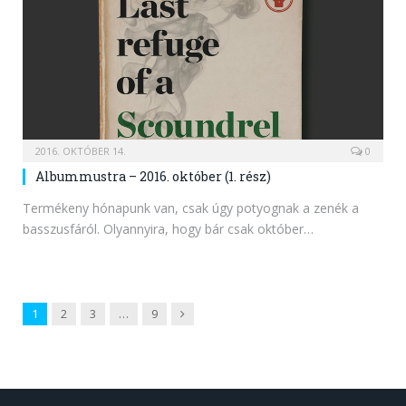
2016. OKTÓBER 14.
0
Albummustra – 2016. október (1. rész)
Termékeny hónapunk van, csak úgy potyognak a zenék a
basszusfáról. Olyannyira, hogy bár csak október…
Next
1
2
3
…
9