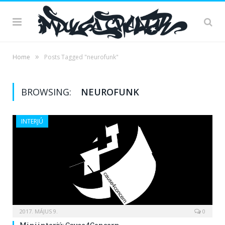
»
Home
Posts Tagged "neurofunk"
BROWSING:
NEUROFUNK
INTERJÚ
2017. MÁJUS 9.
0