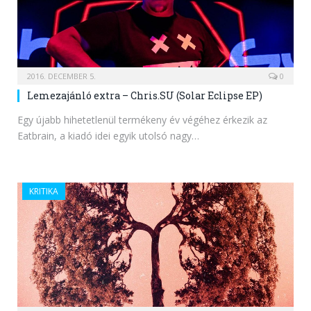
2016. DECEMBER 5.
0
Lemezajánló extra – Chris.SU (Solar Eclipse EP)
Egy újabb hihetetlenül termékeny év végéhez érkezik az
Eatbrain, a kiadó idei egyik utolsó nagy…
KRITIKA