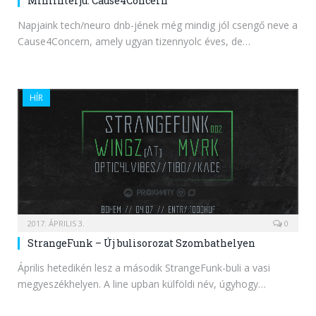
Miniinterjú: Cause4Concern
Napjaink tech/neuro dnb-jének még mindig jól csengő neve a
Cause4Concern, amely ugyan tizennyolc éves, de…
HÍR
2017. ÁPRILIS 3.
0
StrangeFunk – Új bulisorozat Szombathelyen
Április hetedikén lesz a második StrangeFunk-buli a vasi
megyeszékhelyen. A line upban külföldi név, úgyhogy…