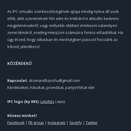
Az IPC virtuális szerkesztőségének ajtaja mindig nyitva áll azok
előtt, akik szeretnének hírt adni és kritikát írni aktuális kedvenc
megjelenéseikről, vagy mélyebb cikkben értekezni valamilyen
zenei témáról, esetleg interjúzni számukra fontos előadókkal. Ha
úgy érzed, hogy stílusban és minőségben passzol hozzánk az
írásod, jelentkezz!
KÖZÉRDEKŰ
Kapcsolat:
drumandbasshu@gmail.com
Kérdéseket, írásokat, promókat, partyinfókat ide!
IPC logo (by INS)
:
Letöltés
(.eps)
Kövess minket!
Facebook
|
FB group
|
Instagram
|
Spotify
|
Twitter