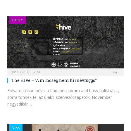
PARTY
2016. OKTÓBER 24.
0
The Hive – “A minőség nem hírnévfüggő”
Folyamatosan bővül a budapesti drum and bass-bulikínálat,
sorra tűnnek fel az újabb szervezőcsapatok. November
negyedikén…
CIKK