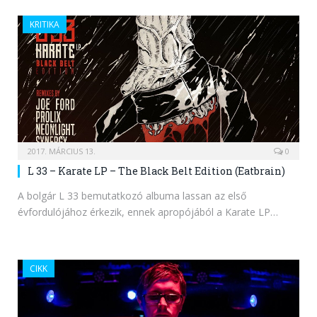
KRITIKA
2017. MÁRCIUS 13.
0
L 33 – Karate LP – The Black Belt Edition (Eatbrain)
A bolgár L 33 bemutatkozó albuma lassan az első
évfordulójához érkezik, ennek apropójából a Karate LP…
CIKK