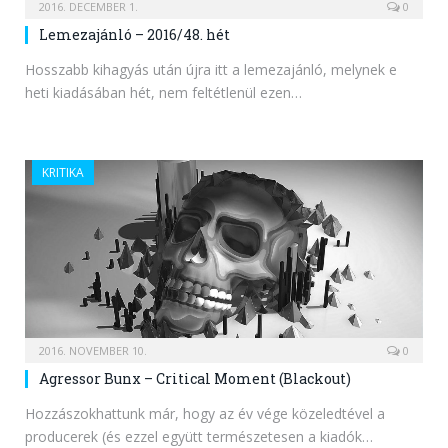
2016. DECEMBER 1.
0
Lemezajánló – 2016/48. hét
Hosszabb kihagyás után újra itt a lemezajánló, melynek e
heti kiadásában hét, nem feltétlenül ezen…
KRITIKA
2016. NOVEMBER 10.
0
Agressor Bunx – Critical Moment (Blackout)
Hozzászokhattunk már, hogy az év vége közeledtével a
producerek (és ezzel együtt természetesen a kiadók…