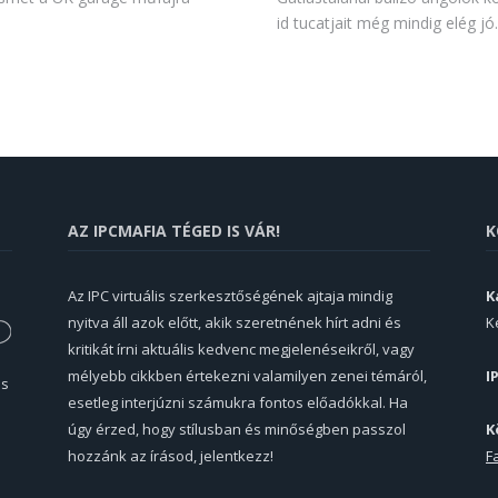
id tucatjait még mindig elég j
AZ IPCMAFIA TÉGED IS VÁR!
K
Az IPC virtuális szerkesztőségének ajtaja mindig
K
nyitva áll azok előtt, akik szeretnének hírt adni és
K
kritikát írni aktuális kedvenc megjelenéseikről, vagy
mélyebb cikkben értekezni valamilyen zenei témáról,
I
és
esetleg interjúzni számukra fontos előadókkal. Ha
úgy érzed, hogy stílusban és minőségben passzol
K
hozzánk az írásod, jelentkezz!
F