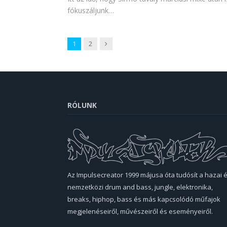
fókuszáljunk…
Next
1
2
RÓLUNK
Az Impulsecreator 1999 májusa óta tudósít a hazai 
nemzetközi drum and bass, jungle, elektronika,
breaks, hiphop, bass és más kapcsolódó műfajok
megjelenéseiről, művészeiről és eseményeiről.