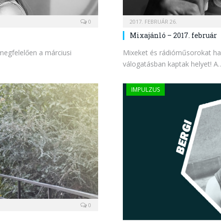
0
2017. FEBRUÁR 26.
Mixajánló – 2017. február
megfelelően a márciusi
Mixeket és rádióműsorokat hall
válogatásban kaptak helyet! A
IMPULZUS
0