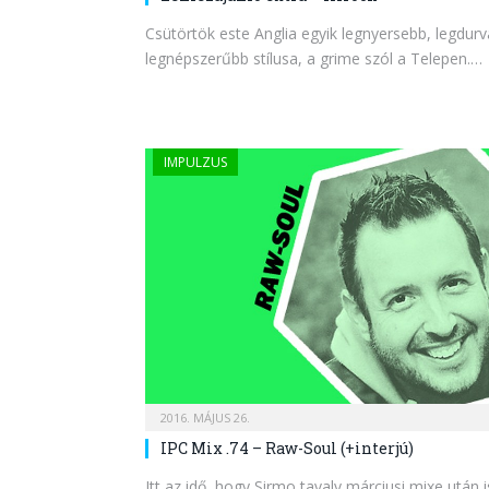
Csütörtök este Anglia egyik legnyersebb, legdu
legnépszerűbb stílusa, a grime szól a Telepen.…
IMPULZUS
2016. MÁJUS 26.
IPC Mix .74 – Raw-Soul (+interjú)
Itt az idő, hogy Sirmo tavaly márciusi mixe utá