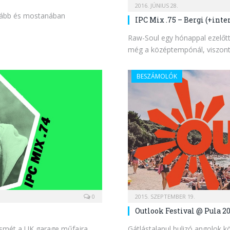
2016. JÚNIUS 28.
rvább és mostanában
IPC Mix .75 – Bergi (+inter
Raw-Soul egy hónappal ezelőtt
még a középtempónál, viszon
BESZÁMOLÓK
0
2015. SZEPTEMBER 19.
Outlook Festival @ Pula 20
n ismét a UK garage műfajra
Gátlástalanul bulizó angolok k