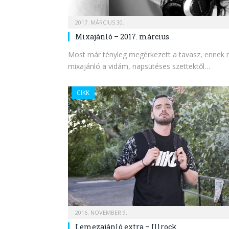
2017. MÁRCIUS 30.
Mixajánló – 2017. március
Most már tényleg megérkezett a tavasz, ennek 
mixajánló a vidám, napsütéses szettektől…
CIKK
2016. NOVEMBER 9.
Lemezajánló extra – Illrock