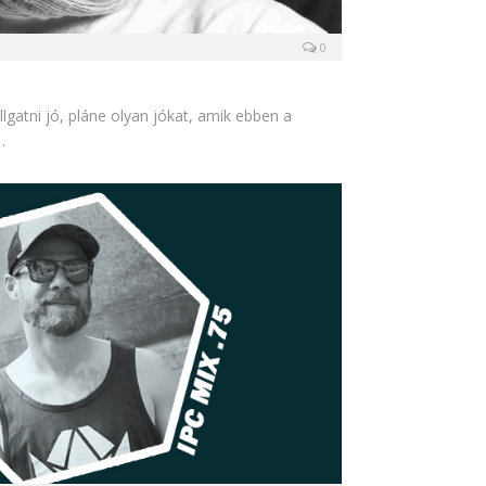
0
gatni jó, pláne olyan jókat, amik ebben a
…