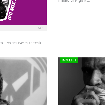
mindet! DJ Flight ft.…
0
al – valami ilyesmi történik
IMPULZUS