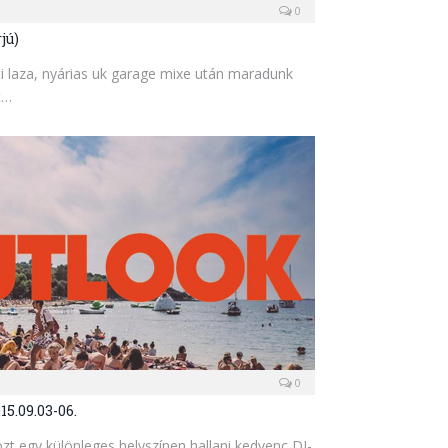
0
jú)
i laza, nyárias uk garage mixe után maradunk
t…
0
15.09.03-06.
özt egy különleges helyszínen hallani kedvenc DJ-