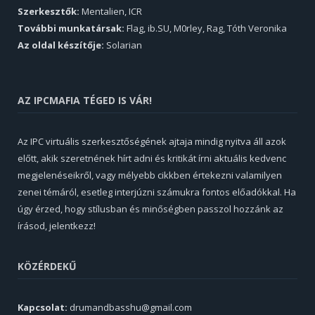
Szerkesztők:
Mentalien, ICR
További munkatársak:
Flag, ib.SU, M0rley, Rag, Tóth Veronika
Az oldal készítője:
Solarian
AZ IPCMAFIA TÉGED IS VÁR!
Az IPC virtuális szerkesztőségének ajtaja mindig nyitva áll azok
előtt, akik szeretnének hírt adni és kritikát írni aktuális kedvenc
megjelenéseikről, vagy mélyebb cikkben értekezni valamilyen
zenei témáról, esetleg interjúzni számukra fontos előadókkal. Ha
úgy érzed, hogy stílusban és minőségben passzol hozzánk az
írásod, jelentkezz!
KÖZÉRDEKŰ
Kapcsolat:
drumandbasshu@gmail.com