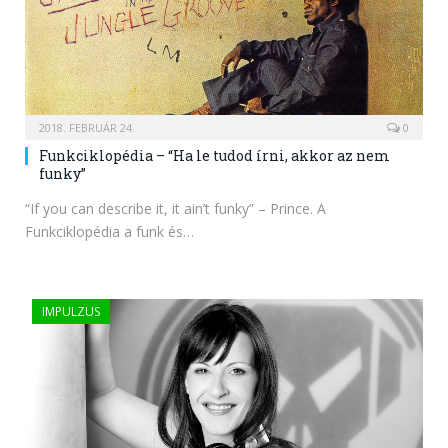
2018. FEBRUÁR 24.
0
Funkciklopédia – “Ha le tudod írni, akkor az nem
funky”
“If you can describe it, it ain’t funky” – Prince. A
Funkciklopédia a funk és…
IMPULZUS