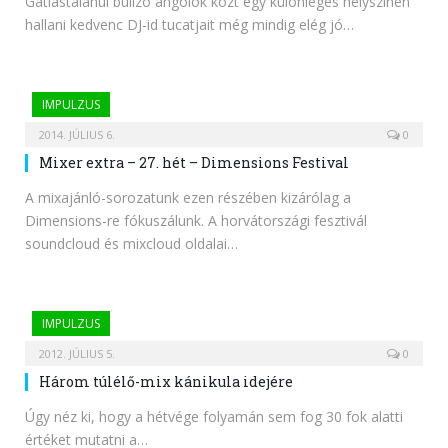
Gátlástalanul bulizó angolok közt egy különleges helyszínen
hallani kedvenc DJ-id tucatjait még mindig elég jó…
IMPULZUS
2014. JÚLIUS 6.
0
Mixer extra – 27. hét – Dimensions Festival
A mixajánló-sorozatunk ezen részében kizárólag a
Dimensions-re fókuszálunk. A horvátországi fesztivál
soundcloud és mixcloud oldalai…
IMPULZUS
2012. JÚLIUS 5.
0
Három túlélő-mix kánikula idejére
Úgy néz ki, hogy a hétvége folyamán sem fog 30 fok alatti
értéket mutatni a…