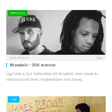
IMPULZUS
2018. ÁPRILIS 1.
0
Mixajánló – 2018. március
Úgy tűnik a DJ-k felébredtek téli álmukból, mert mixek és
rádióműsorok terén meglehetősen erős hónap…
CIKK