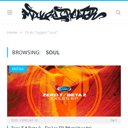
»
Home
Posts Tagged "soul"
BROWSING:
SOUL
KRITIKA
2020. FEBRUÁR 10.
0