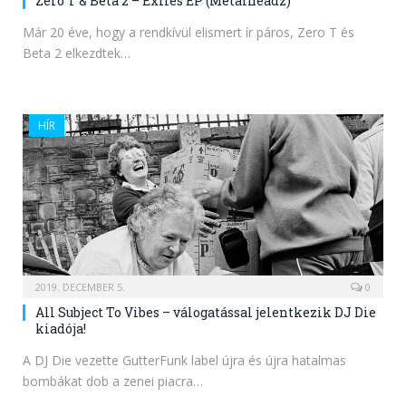
Zero T & Beta 2 – Exiles EP (Metalheadz)
Már 20 éve, hogy a rendkívül elismert ír páros, Zero T és
Beta 2 elkezdtek…
HÍR
2019. DECEMBER 5.
0
All Subject To Vibes – válogatással jelentkezik DJ Die
kiadója!
A DJ Die vezette GutterFunk label újra és újra hatalmas
bombákat dob a zenei piacra…