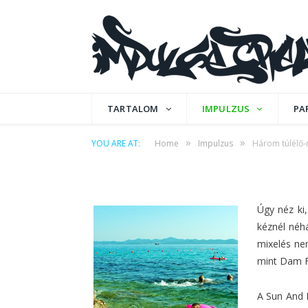
IMPULZUS
Három túlélő-mix k
TARTALOM
IMPULZUS
PA
»
»
YOU ARE AT:
Home
Impulzus
Három túlélő-m
by
IPCMAFIA
on
2012. JÚLIUS 5.
0 COMMEN
Úgy néz ki
kéznél néhá
mixelés nem
mint Dam Fu
A Sun And B