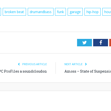
broken beat
drumandbass
funk
garage
hip-hop
hou
Twitter
Fac
PREVIOUS ARTICLE
NEXT ARTICLE
PC ProFiles a soundcloudon
Amoss – State of Suspensi