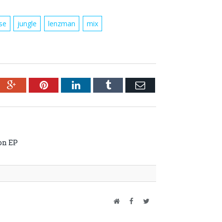
se
jungle
lenzman
mix
ebook
Google+
Pinterest
LinkedIn
Tumblr
Email
on EP
Website
Facebook
Twitter