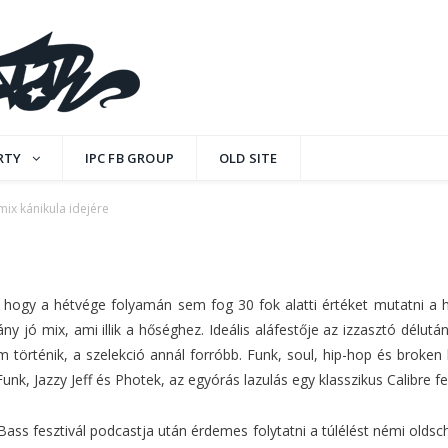
ánikula idejére
RTY
IPC FB GROUP
OLD SITE
ix kánikula idejére
TS
, hogy a hétvége folyamán sem fog 30 fok alatti értéket mutatni a
ny jó mix, ami illik a hőséghez. Ideális aláfestője az izzasztó délut
 történik, a szelekció annál forróbb. Funk, soul, hip-hop és broken
nk, Jazzy Jeff és Photek, az egyórás lazulás egy klasszikus Calibre felv
ass fesztivál podcastja után érdemes folytatni a túlélést némi oldsch