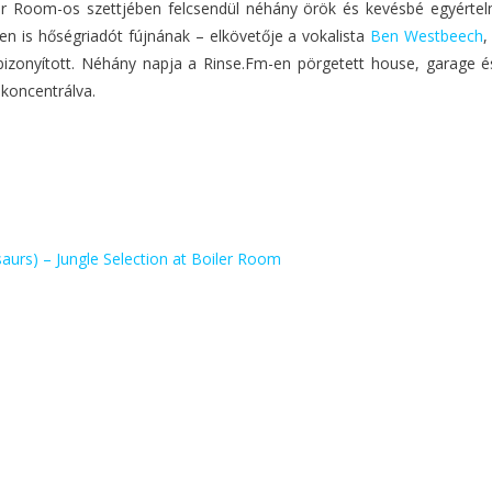
r Room-os szettjében felcsendül néhány örök és kevésbé egyértel
n is hőségriadót fújnának – elkövetője a vokalista
Ben Westbeech
,
 bizonyított. Néhány napja a Rinse.Fm-en pörgetett house, garage és
 koncentrálva.
aurs) – Jungle Selection at Boiler Room