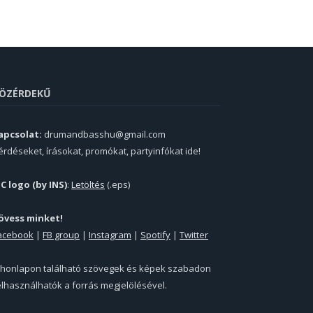
ÖZÉRDEKŰ
apcsolat:
drumandbasshu@gmail.com
érdéseket, írásokat, promókat, partyinfókat ide!
PC logo (by INS)
:
Letöltés
(.eps)
övess minket!
acebook
|
FB group
|
Instagram
|
Spotify
|
Twitter
 honlapon található szövegek és képek szabadon
elhasználhatók a forrás megjelölésével.