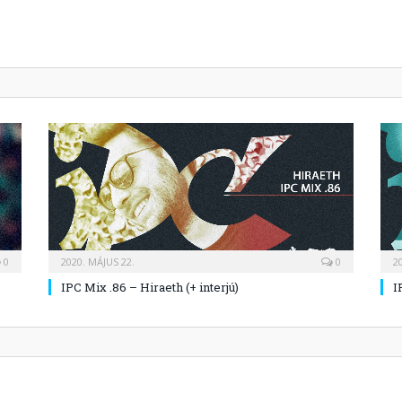
0
2020. MÁJUS 22.
0
2
IPC Mix .86 – Hiraeth (+ interjú)
I