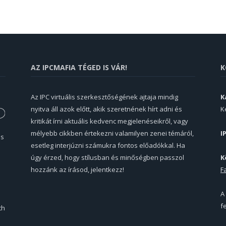
AZ IPCMAFIA TÉGED IS VÁR!
K
Az IPC virtuális szerkesztőségének ajtaja mindig
K
nyitva áll azok előtt, akik szeretnének hírt adni és
K
kritikát írni aktuális kedvenc megjelenéseikről, vagy
mélyebb cikkben értekezni valamilyen zenei témáról,
I
és
esetleg interjúzni számukra fontos előadókkal. Ha
úgy érzed, hogy stílusban és minőségben passzol
K
hozzánk az írásod, jelentkezz!
F
A
f
th