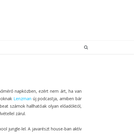
 hőmérő napközben, ezért nem árt, ha van
ánoknak
Lenzman
új podcastja, amiben bár
 beat számok hallhatóak olyan előadóktól,
étellel zárul.
ool jungle-lel. A javarészt house-ban aktív