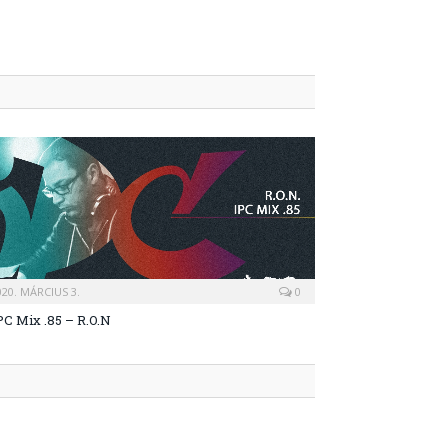
020. MÁRCIUS 3.
0
PC Mix .85 – R.O.N