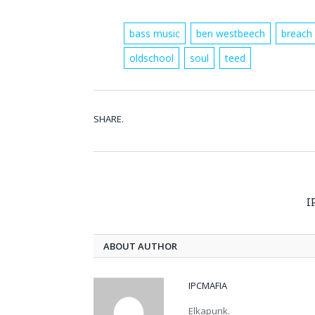
bass music
ben westbeech
breach
oldschool
soul
teed
SHARE.
I
ABOUT AUTHOR
IPCMAFIA
Elkapunk.