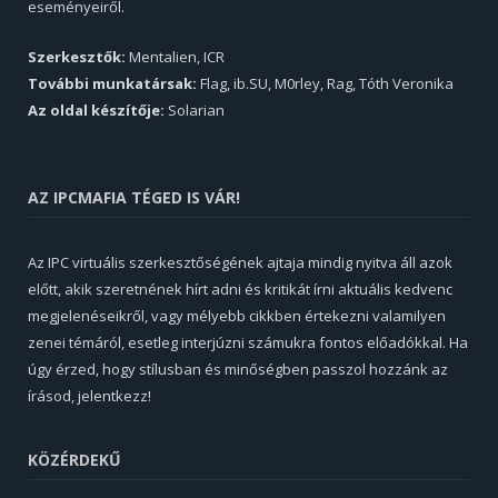
eseményeiről.
Szerkesztők:
Mentalien, ICR
További munkatársak:
Flag, ib.SU, M0rley, Rag, Tóth Veronika
Az oldal készítője:
Solarian
AZ IPCMAFIA TÉGED IS VÁR!
Az IPC virtuális szerkesztőségének ajtaja mindig nyitva áll azok
előtt, akik szeretnének hírt adni és kritikát írni aktuális kedvenc
megjelenéseikről, vagy mélyebb cikkben értekezni valamilyen
zenei témáról, esetleg interjúzni számukra fontos előadókkal. Ha
úgy érzed, hogy stílusban és minőségben passzol hozzánk az
írásod, jelentkezz!
KÖZÉRDEKŰ