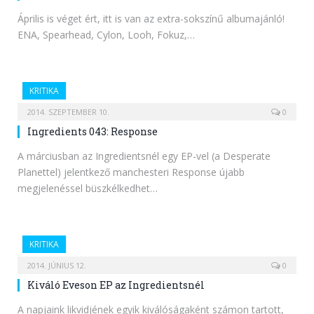
Április is véget ért, itt is van az extra-sokszínű albumajánló!
ENA, Spearhead, Cylon, Looh, Fokuz,…
KRITIKA
2014. SZEPTEMBER 10.
0
Ingredients 043: Response
A márciusban az Ingredientsnél egy EP-vel (a Desperate
Planettel) jelentkező manchesteri Response újabb
megjelenéssel büszkélkedhet…
KRITIKA
2014. JÚNIUS 12.
0
Kiváló Eveson EP az Ingredientsnél
A napjaink likvidjének egyik kiválóságaként számon tartott,