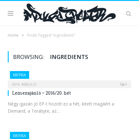
»
Home
Posts Tagged "ingredients"
BROWSING:
INGREDIENTS
KRITIKA
2016. MÁJUS 21.
0
Lemezajánló – 2016/20. hét
Négy igazán jó EP-t hozott ez a hét, kitett magáért a
Demand, a Terabyte, az…
KRITIKA