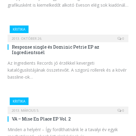
grafikusként is kiemelkedőt alkotó Eveson elég sok kiadónál…
KRITIKA
2013. OKTÓBER 26.
0
Response single és Dominic Petrie EP az
Ingredientsnél
Az Ingredients Records jó érzékkel kevergeti
katalóguslistájának összetevőit. A szigorú rollerek és a kövér
bassline-ok…
KRITIKA
2013. MÁRCIUS 5.
0
VA – Mise En Place EP Vol. 2
Minden a helyén! – Így fordíthatnánk le a tavalyi év egyik