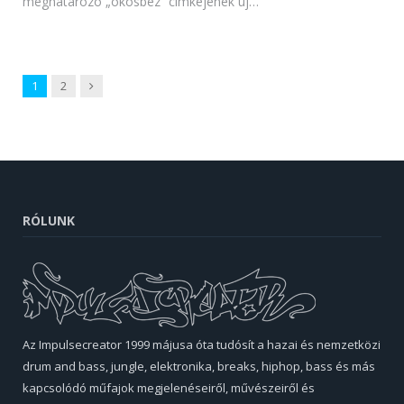
meghatározó „okosbéz” címkéjének új…
Next
1
2
RÓLUNK
Az Impulsecreator 1999 májusa óta tudósít a hazai és nemzetközi
drum and bass, jungle, elektronika, breaks, hiphop, bass és más
kapcsolódó műfajok megjelenéseiről, művészeiről és