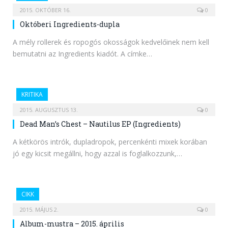
2015. OKTÓBER 16.
0
Októberi Ingredients-dupla
A mély rollerek és ropogós okosságok kedvelőinek nem kell
bemutatni az Ingredients kiadót. A címke…
KRITIKA
2015. AUGUSZTUS 13.
0
Dead Man’s Chest – Nautilus EP (Ingredients)
A kétkörös intrók, dupladropok, percenkénti mixek korában
jó egy kicsit megállni, hogy azzal is foglalkozzunk,…
CIKK
2015. MÁJUS 2.
0
Album-mustra – 2015. április