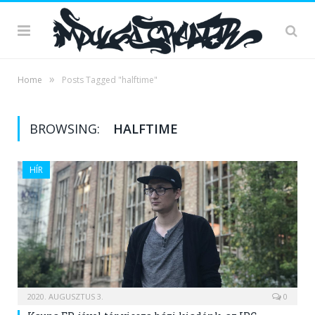
»
Home
Posts Tagged "halftime"
BROWSING:
HALFTIME
HÍR
2020. AUGUSZTUS 3.
0