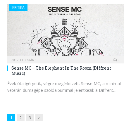
KRITIKA
2017. FEBRUÁR 19.
0
Sense MC – The Elephant In The Room (Diffrent
Music)
Évek óta ígérgetik, végre megérkezett: Sense MC, a minimal
veterán dumagépe szólóalbummal jelentkezik a Diffrent…
Next
1
2
3