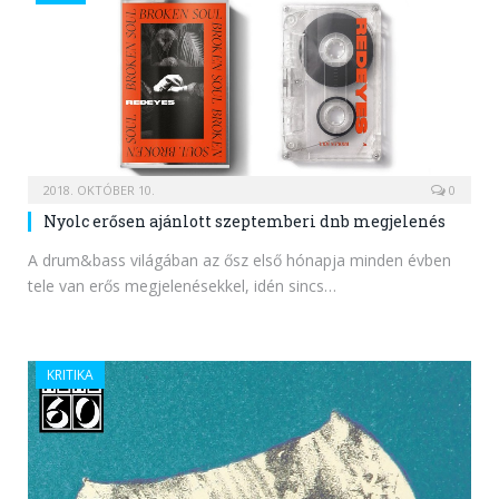
2018. OKTÓBER 10.
0
Nyolc erősen ajánlott szeptemberi dnb megjelenés
A drum&bass világában az ősz első hónapja minden évben
tele van erős megjelenésekkel, idén sincs…
KRITIKA