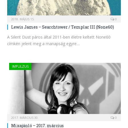
2018. MÁJUS 15.
0
Lewis James – Searchtower / Templar III (None60)
A Silent Dust páros által 2011-ben életre keltett None60
címkén jelent meg a manapság egyre…
IMPULZUS
2017. MÁRCIUS 30.
0
Mixajánló – 2017. március