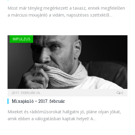
Most már tényleg megérkezett a tavasz, ennek megfelelően
a márciusi mixajánló a vidám, napsütéses szettektől…
IMPULZUS
2017. FEBRUÁR 26.
0
Mixajánló – 2017. február
Mixeket és rádióműsorokat hallgatni jó, pláne olyan jókat,
amik ebben a válogatásban kaptak helyet! A…