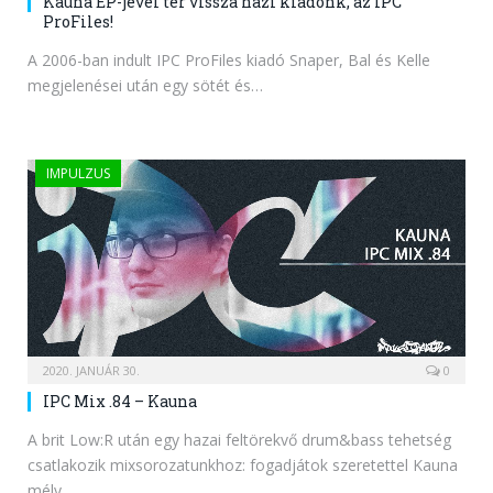
Kauna EP-jével tér vissza házi kiadónk, az IPC
ProFiles!
A 2006-ban indult IPC ProFiles kiadó Snaper, Bal és Kelle
megjelenései után egy sötét és…
IMPULZUS
2020. JANUÁR 30.
0
IPC Mix .84 – Kauna
A brit Low:R után egy hazai feltörekvő drum&bass tehetség
csatlakozik mixsorozatunkhoz: fogadjátok szeretettel Kauna
mély,…