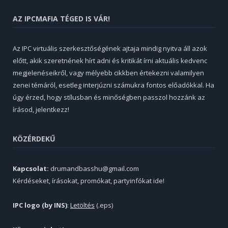
AZ IPCMAFIA TÉGED IS VÁR!
Az IPC virtuális szerkesztőségének ajtaja mindig nyitva áll azok
előtt, akik szeretnének hírt adni és kritikát írni aktuális kedvenc
megjelenéseikről, vagy mélyebb cikkben értekezni valamilyen
zenei témáról, esetleg interjúzni számukra fontos előadókkal. Ha
úgy érzed, hogy stílusban és minőségben passzol hozzánk az
írásod, jelentkezz!
KÖZÉRDEKŰ
Kapcsolat:
drumandbasshu@gmail.com
Kérdéseket, írásokat, promókat, partyinfókat ide!
IPC logo (by INS)
:
Letöltés
(.eps)