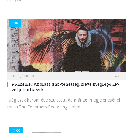
HÍR
2019. JÚNIUS 8.
0
PREMIER: Az olasz dnb-tehetség, Neve meglepő EP-
vel jelentkezik
Még csak három éve született, de már 26. megjelenésénél
tart a The Dreamers Recordings, ahol…
CIKK