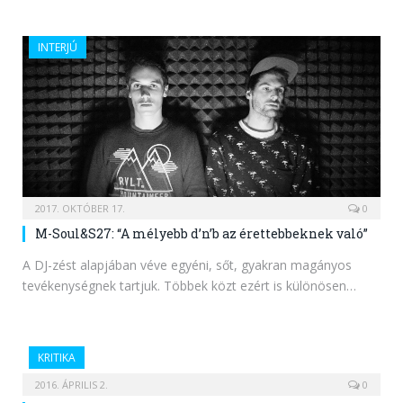
INTERJÚ
2017. OKTÓBER 17.
0
M-Soul&S27: “A mélyebb d’n’b az érettebbeknek való”
A DJ-zést alapjában véve egyéni, sőt, gyakran magányos
tevékenységnek tartjuk. Többek közt ezért is különösen…
KRITIKA
2016. ÁPRILIS 2.
0