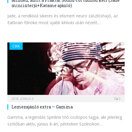
Minden, amit a Fraktal Sound-ról tudnod kell (Jade
miniinterjú+Katame ajánló)
Jade, a rendkívül sikeres és elismert neuro zászlóshajó, az
Eatbrain főnöke most újabb kihívás után nézett.…
CIKK
2018. JÚNIUS 3.
0
Lemezajánló extra — Gamma
Gamma, a legendás Spinline trió oszlopos tagja, aki jelenleg
szólóban aktív, június 8-án, pénteken Szolnokon…