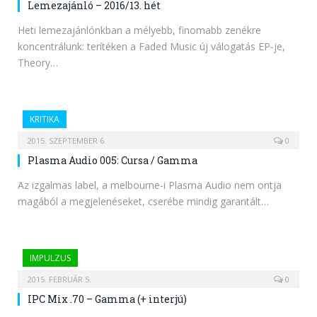
Lemezajánló – 2016/13. hét
Heti lemezajánlónkban a mélyebb, finomabb zenékre
koncentrálunk: terítéken a Faded Music új válogatás EP-je,
Theory…
KRITIKA
2015. SZEPTEMBER 6.
0
Plasma Audio 005: Cursa / Gamma
Az izgalmas label, a melbourne-i Plasma Audio nem ontja
magából a megjelenéseket, cserébe mindig garantált…
IMPULZUS
2015. FEBRUÁR 5.
0
IPC Mix .70 – Gamma (+ interjú)