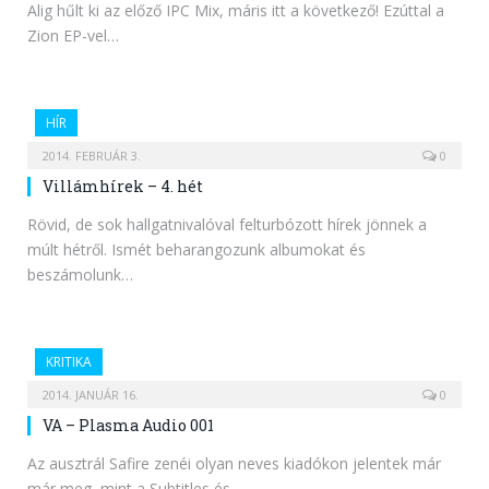
Alig hűlt ki az előző IPC Mix, máris itt a következő! Ezúttal a
Zion EP-vel…
HÍR
2014. FEBRUÁR 3.
0
Villámhírek – 4. hét
Rövid, de sok hallgatnivalóval felturbózott hírek jönnek a
múlt hétről. Ismét beharangozunk albumokat és
beszámolunk…
KRITIKA
2014. JANUÁR 16.
0
VA – Plasma Audio 001
Az ausztrál Safire zenéi olyan neves kiadókon jelentek már
már meg, mint a Subtitles és…