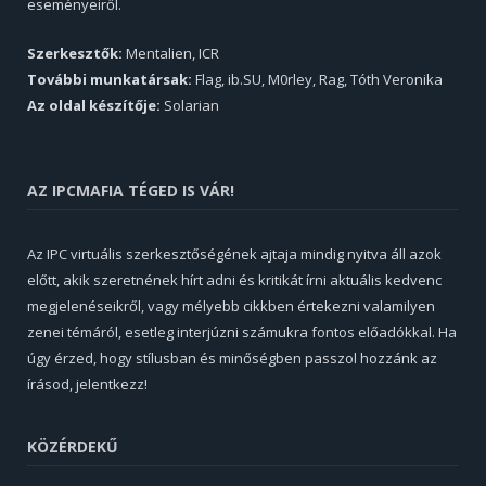
eseményeiről.
Szerkesztők:
Mentalien, ICR
További munkatársak:
Flag, ib.SU, M0rley, Rag, Tóth Veronika
Az oldal készítője:
Solarian
AZ IPCMAFIA TÉGED IS VÁR!
Az IPC virtuális szerkesztőségének ajtaja mindig nyitva áll azok
előtt, akik szeretnének hírt adni és kritikát írni aktuális kedvenc
megjelenéseikről, vagy mélyebb cikkben értekezni valamilyen
zenei témáról, esetleg interjúzni számukra fontos előadókkal. Ha
úgy érzed, hogy stílusban és minőségben passzol hozzánk az
írásod, jelentkezz!
KÖZÉRDEKŰ