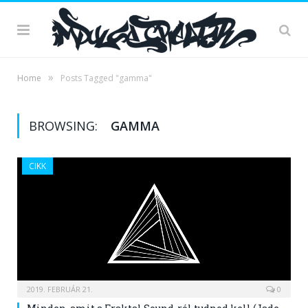
»
Home
Posts Tagged "gamma"
BROWSING:
GAMMA
CIKK
2019. FEBRUÁR 21.
0