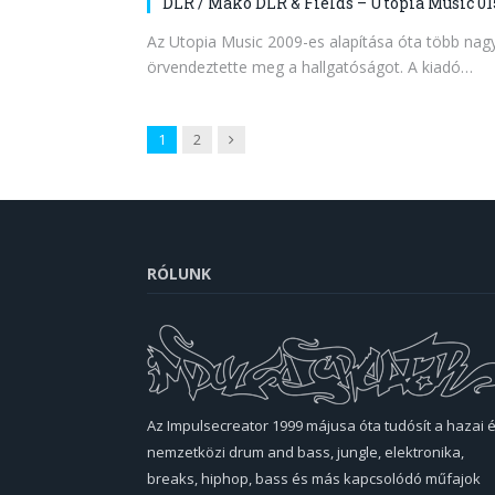
DLR / Mako DLR & Fields – Utopia Music 01
Az Utopia Music 2009-es alapítása óta több nag
örvendeztette meg a hallgatóságot. A kiadó…
Next
1
2
RÓLUNK
Az Impulsecreator 1999 májusa óta tudósít a hazai 
nemzetközi drum and bass, jungle, elektronika,
breaks, hiphop, bass és más kapcsolódó műfajok