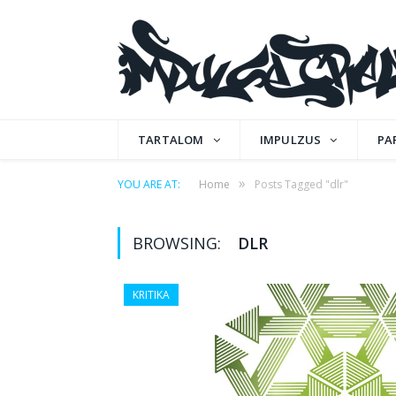
TARTALOM
IMPULZUS
PA
»
YOU ARE AT:
Home
Posts Tagged "dlr"
BROWSING:
DLR
KRITIKA