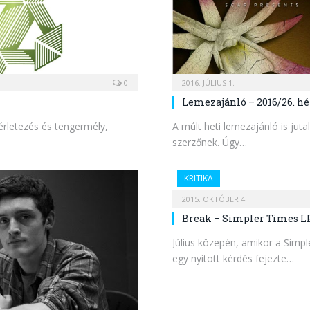
0
2016. JÚLIUS 1.
Lemezajánló – 2016/26. hé
ísérletezés és tengermély,
A múlt heti lemezajánló is juta
szerzőnek. Úgy…
KRITIKA
2015. OKTÓBER 4.
Break – Simpler Times L
Július közepén, amikor a Simpl
egy nyitott kérdés fejezte…