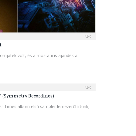
0
t
lomjáték volt, és a mostani is ajándék a
0
P (Symmetry Recordings)
er Times album első sampler lemezéről írtunk,