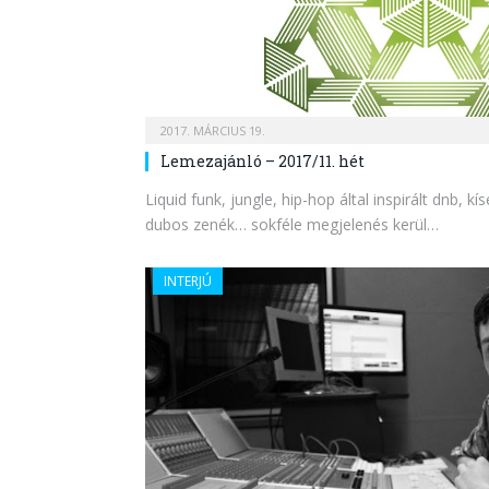
2017. MÁRCIUS 19.
Lemezajánló – 2017/11. hét
Liquid funk, jungle, hip-hop által inspirált dnb, k
dubos zenék… sokféle megjelenés kerül…
INTERJÚ