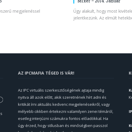
5
Mixer – 2014. Január
yszerű megjelenéssel
Úgy alakult, hogy most kivéte
jelentkezünk. Az elmúlt hetek
AZ IPCMAFIA TÉGED IS VÁR!
K
Az IPC virtuális szerkesztőségének ajtaja mindig
K
nyitva áll azok előtt, akik szeretnének hírt adni és
K
kritikát írni aktuális kedvenc megjelenéseikről, vagy
mélyebb cikkben értekezni valamilyen zenei témáról,
I
és
esetleg interjúzni számukra fontos előadókkal. Ha
úgy érzed, hogy stílusban és minőségben passzol
K