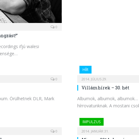
0
ngzást!”
ordings ifjú walesi
tlensége…
HÍR
0
2014. JÚLIUS 29.
Villámhírek – 30. hét
album. Örülhetnek DLR, Mark
Albumok, albumok, albumok… Ez
hírrovatunknak. A mostani cs
IMPULZUS
0
2014. JANUÁR 31.