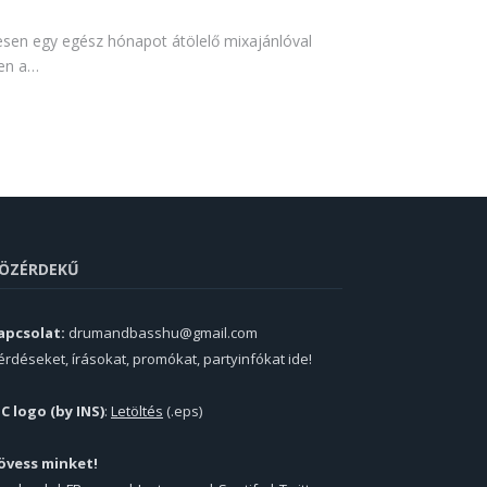
lesen egy egész hónapot átölelő mixajánlóval
ben a…
ÖZÉRDEKŰ
apcsolat:
drumandbasshu@gmail.com
érdéseket, írásokat, promókat, partyinfókat ide!
PC logo (by INS)
:
Letöltés
(.eps)
övess minket!