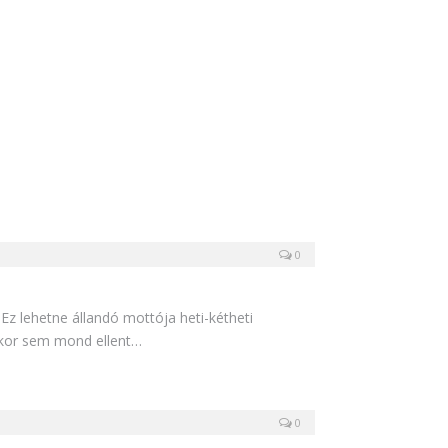
0
 lehetne állandó mottója heti-kétheti
okor sem mond ellent…
0