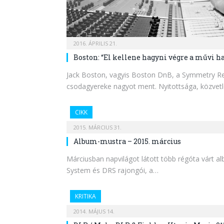
2016. ÁPRILIS 21.
Boston: “El kellene hagyni végre a művi ha
Jack Boston, vagyis Boston DnB, a Symmetry Rec
csodagyereke nagyot ment. Nyitottsága, közve
CIKK
2015. MÁRCIUS 31.
Album-mustra – 2015. március
Márciusban napvilágot látott több régóta várt 
System és DRS rajongói, a…
KRITIKA
2014. MÁJUS 14.