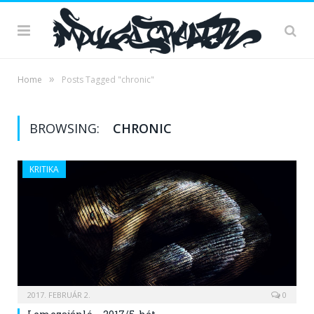
»
Home
Posts Tagged "chronic"
BROWSING:
CHRONIC
KRITIKA
2017. FEBRUÁR 2.
0