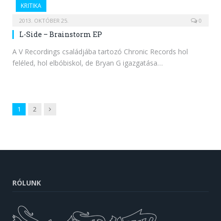
KRITIKA
2013. OKTÓBER 25.
0
L-Side – Brainstorm EP
A V Recordings családjába tartozó Chronic Records hol
feléled, hol elbóbiskol, de Bryan G igazgatása…
Next
1
2
RÓLUNK