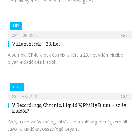
termékeny mostanában a V Recordings és…
HÍR
2014. JÚNIUS 10.
0
Villámhírek – 23. hét
Albumok, EP-k, klipek és mix is fért a 23. hét villámhíreibe
olyan előadók és kiadók…
CIKK
2014. MÁJUS 13.
0
V Recordings, Chronic, Liquid V, Philly Blunt – az év
kiadói?
Oké, a cím valószínűleg túlzás, de a valóságtól mégsem áll
távol: a kiadókat összefogó Bryan…