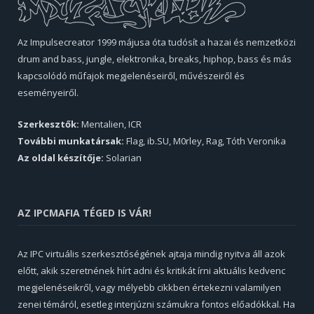
Az Impulsecreator 1999 májusa óta tudósít a hazai és nemzetközi
drum and bass, jungle, elektronika, breaks, hiphop, bass és más
kapcsolódó műfajok megjelenéseiről, művészeiről és
eseményeiről.
Szerkesztők:
Mentalien, ICR
További munkatársak:
Flag, ib.SU, M0rley, Rag, Tóth Veronika
Az oldal készítője:
Solarian
AZ IPCMAFIA TÉGED IS VÁR!
Az IPC virtuális szerkesztőségének ajtaja mindig nyitva áll azok
előtt, akik szeretnének hírt adni és kritikát írni aktuális kedvenc
megjelenéseikről, vagy mélyebb cikkben értekezni valamilyen
zenei témáról, esetleg interjúzni számukra fontos előadókkal. Ha