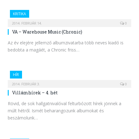
KRITIKA
2014. FEBRUÁR 14.
0
VA – Warehouse Music (Chronic)
Az év elejére jellemző albumzivatarba több neves kiadó is
bedobta a magáét, a Chronic friss…
HÍR
2014. FEBRUÁR 3.
0
Villámhírek – 4. hét
Rövid, de sok hallgatnivalóval felturbózott hírek jönnek a
múlt hétről. Ismét beharangozunk albumokat és
beszámolunk…