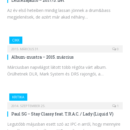
Lemezajánló – 2017/5. hét
Az év első heteiben mindig lassan jönnek a drum&bass
megjelenések, de azért már akad néhány…
CIKK
2015. MÁRCIUS 31.
0
Album-mustra – 2015. március
Márciusban napvilágot látott több régóta várt album.
Örülhetnek DLR, Mark System és DRS rajongói, a…
KRITIKA
2014. SZEPTEMBER 25.
1
Paul SG – Stay Classy feat. T.R.A.C. / Lady (Liquid V)
Legutóbb májusban esett szó az IPC-n arról, hogy mennyire