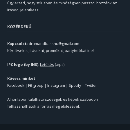
úgy érzed, hogy stílusban és minőségben passzol hozzánk az
írásod, jelentkezz!
KÖZÉRDEKŰ
Kapcsolat:
drumandbasshu@gmail.com
Kérdéseket, írásokat, promókat, partyinfókat ide!
IPC logo (by INS)
:
Letöltés
(.eps)
Kövess minket!
Facebook
|
FB group
|
Instagram
|
Spotify
|
Twitter
A honlapon található szövegek és képek szabadon
felhasználhatók a forrás megjelölésével.