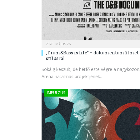
2020. MÁJUS 26.
„Drum&Bass is life” – dokumentumfilmet 
stílusról
Sokáig készült, de hétfő este végre a nagyközö
Arena hatalmas projektjének…
IMPULZUS