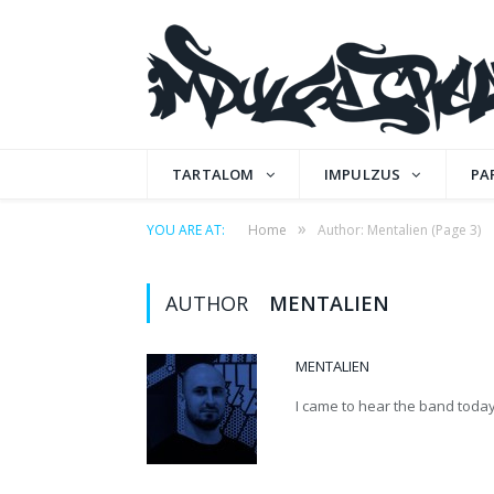
TARTALOM
IMPULZUS
PA
»
YOU ARE AT:
Home
Author: Mentalien
(Page 3)
AUTHOR
MENTALIEN
MENTALIEN
I came to hear the band today, 