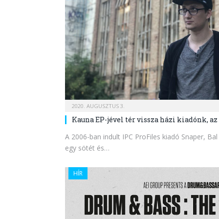
2020. AUGUSZTUS 3.
Kauna EP-jével tér vissza házi kiadónk, az
A 2006-ban indult IPC ProFiles kiadó Snaper, Bal
egy sötét és…
HÍR