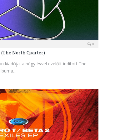
0
P (The North Quarter)
kiadója: a négy évvel ezelőtt indított The
 albuma…