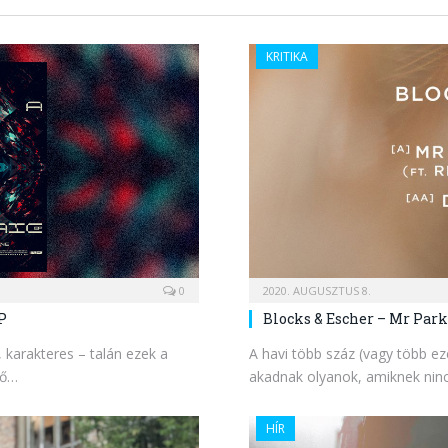
KRITIKA
0
2020. AUGUSZTUS 8.
P
Blocks & Escher – Mr Park
, karakteres – talán ezek a
A havi több száz (vagy több e
tő…
akadnak olyanok, amiknek nin
HÍR