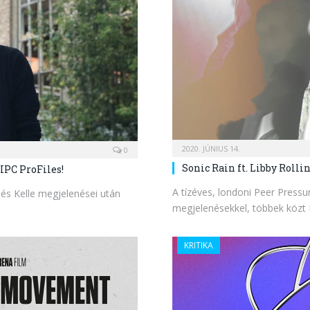
2020. JÚNIUS 14.
0
Sonic Rain ft. Libby Rolli
 IPC ProFiles!
A tízéves, londoni Peer Pressu
 és Kelle megjelenései után
megjelenésekkel, többek köz
KRITIKA