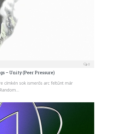
0
ngs – Unity (Peer Pressure)
re címkén sok ismerős arc feltűnt már
t Random…