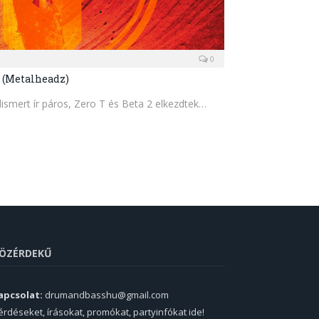
0
P (Metalheadz)
lismert ír páros, Zero T és Beta 2 elkezdtek…
ÖZÉRDEKŰ
apcsolat:
drumandbasshu@gmail.com
érdéseket, írásokat, promókat, partyinfókat ide!