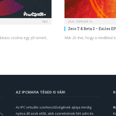
0
2020. FEBRUÁR 10.
Zero T & Beta 2 – Exiles E
&bass szcéna egy jól ismert,
Már 20 éve, hogy a rendkívül e
AZ IPCMAFIA TÉGED IS VÁR!
K
Az IPC virtuális szerkesztőségének ajtaja mindig
K
nyitva áll azok előtt, akik szeretnének hírt adni és
K