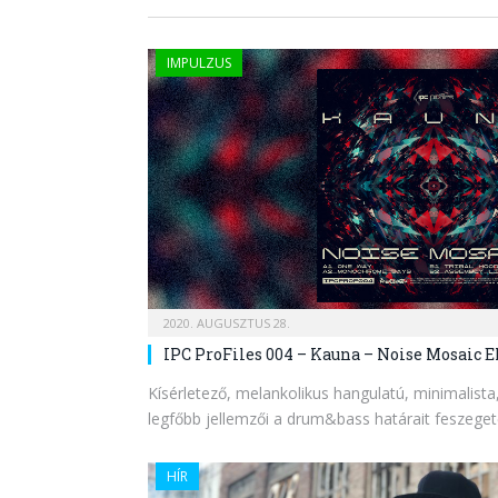
IMPULZUS
2020. AUGUSZTUS 28.
IPC ProFiles 004 – Kauna – Noise Mosaic E
Kísérletező, melankolikus hangulatú, minimalista
legfőbb jellemzői a drum&bass határait feszege
HÍR