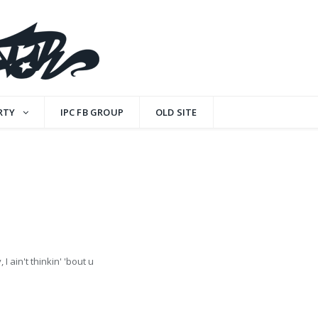
RTY
IPC FB GROUP
OLD SITE
I ain't thinkin' 'bout u