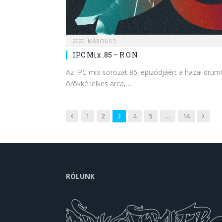
2020. MÁRCIUS 3.
IPC Mix .85 – R.O.N
Az IPC mix-sorozat 85. epizódjáért a hazai drum
örökké lelkes arca,…
Previous
Next
1
2
3
4
5
…
14
RÓLUNK