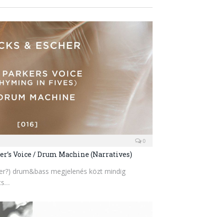
0
er’s Voice / Drum Machine (Narratives)
zer?) drum&bass megjelenés közt mindig
cs…