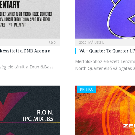
0
2020. MÁJUS 21.
készített a DNB Arena a
VA – Quarter To Quarter L
Mérföldkőhöz érkezett Lenzman 
nség elé tárult a Drum&Bass
North Quarter első válogatás
KRITIKA