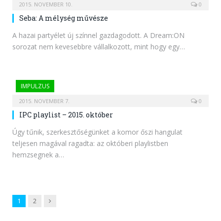
2015. NOVEMBER 10.
0
Seba: A mélység művésze
A hazai partyélet új színnel gazdagodott. A Dream:ON
sorozat nem kevesebbre vállalkozott, mint hogy egy…
IMPULZUS
2015. NOVEMBER 7.
0
IPC playlist – 2015. október
Úgy tűnik, szerkesztőségünket a komor őszi hangulat
teljesen magával ragadta: az októberi playlistben
hemzsegnek a…
Next
1
2