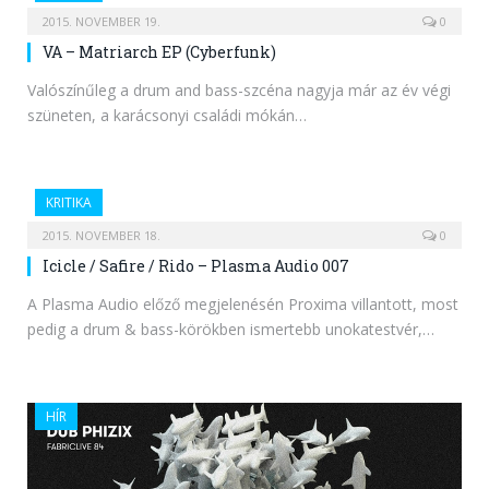
2015. NOVEMBER 19.
0
VA – Matriarch EP (Cyberfunk)
Valószínűleg a drum and bass-szcéna nagyja már az év végi
szüneten, a karácsonyi családi mókán…
KRITIKA
2015. NOVEMBER 18.
0
Icicle / Safire / Rido – Plasma Audio 007
A Plasma Audio előző megjelenésén Proxima villantott, most
pedig a drum & bass-körökben ismertebb unokatestvér,…
HÍR