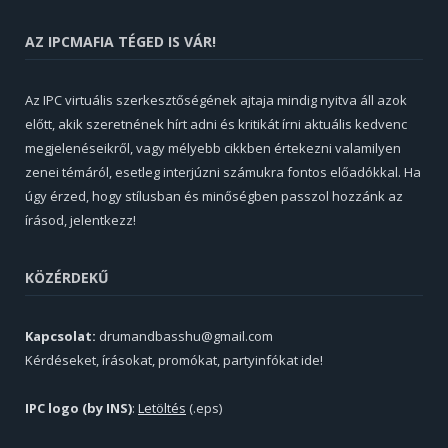
AZ IPCMAFIA TÉGED IS VÁR!
Az IPC virtuális szerkesztőségének ajtaja mindig nyitva áll azok
előtt, akik szeretnének hírt adni és kritikát írni aktuális kedvenc
megjelenéseikről, vagy mélyebb cikkben értekezni valamilyen
zenei témáról, esetleg interjúzni számukra fontos előadókkal. Ha
úgy érzed, hogy stílusban és minőségben passzol hozzánk az
írásod, jelentkezz!
KÖZÉRDEKŰ
Kapcsolat:
drumandbasshu@gmail.com
Kérdéseket, írásokat, promókat, partyinfókat ide!
IPC logo (by INS)
:
Letöltés
(.eps)