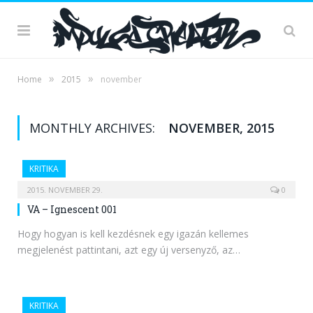
»
»
Home
2015
november
MONTHLY ARCHIVES:
NOVEMBER, 2015
KRITIKA
2015. NOVEMBER 29.
0
VA – Ignescent 001
Hogy hogyan is kell kezdésnek egy igazán kellemes
megjelenést pattintani, azt egy új versenyző, az…
KRITIKA