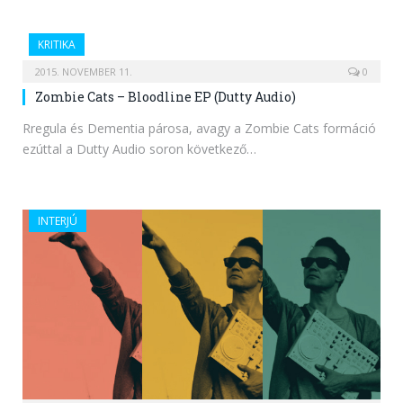
KRITIKA
2015. NOVEMBER 11.
0
Zombie Cats – Bloodline EP (Dutty Audio)
Rregula és Dementia párosa, avagy a Zombie Cats formáció
ezúttal a Dutty Audio soron következő…
INTERJÚ