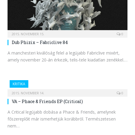
2015. NOVEMBER 15.
0
Dub Phizix – Fabriclive 84
A manchesteri kiválóság felel a legújabb Fabriclive mixért,
amely november 20-án érkezik, telis-tele kiadatlan zenékkel.…
KRITIKA
2015. NOVEMBER 14.
0
VA – Phace & Friends EP (Critical)
A Critical legújabb dobása a Phace & Friends, amelynek
főszereplőit már ismerhetjük korábbról. Természetesen
nem…