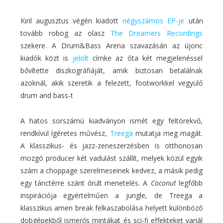
Kiril augusztus végén kiadott
négyszámos EP-je
után
tovább robog az olasz
The Dreamers Recordings
szekere. A Drum&Bass Arena szavazásán az újonc
kiadók közt is
jelölt
címke az óta két megjelenéssel
bővítette diszkográfiáját, amik biztosan betalálnak
azoknál, akik szeretik a felezett, footworkkel vegyülő
drum and bass-t
A hatos sorszámú kiadványon ismét egy feltörekvő,
rendkívül ígéretes művész,
Treega
mutatja meg magát.
A klasszikus- és jazz-zeneszerzésben is otthonosan
mozgó producer két vadulást szállít, melyek közül egyik
szám a choppage szerelmeseinek kedvez, a másik pedig
egy tánctérre szánt őrült menetelés. A
Coconut
legfőbb
inspirációja egyértelműen a jungle, de Treega a
klasszikus amen break felkaszabolása helyett különböző
dobgépekből ismerős mintákat és sci-fi effekteket variál