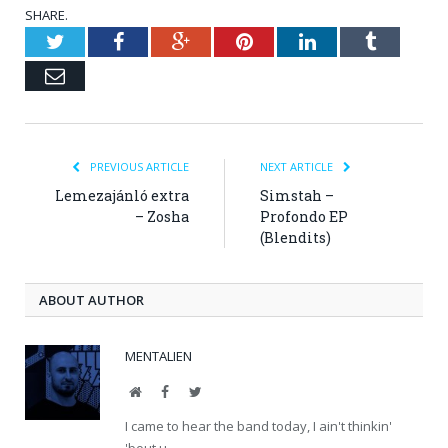
SHARE.
Twitter
Facebook
Google+
Pinterest
LinkedIn
Tumblr
Email
PREVIOUS ARTICLE
NEXT ARTICLE
Lemezajánló extra
Simstah –
– Zosha
Profondo EP
(Blendits)
ABOUT AUTHOR
MENTALIEN
Website
Facebook
Twitter
I came to hear the band today, I ain't thinkin'
'bout u