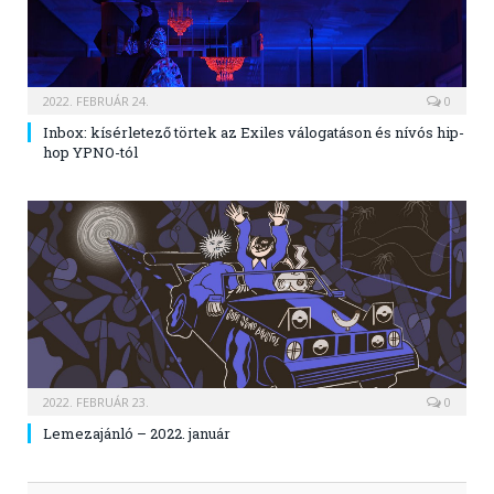
2022. FEBRUÁR 24.
0
Inbox: kísérletező törtek az Exiles válogatáson és nívós hip-
hop YPNO-tól
2022. FEBRUÁR 23.
0
Lemezajánló – 2022. január