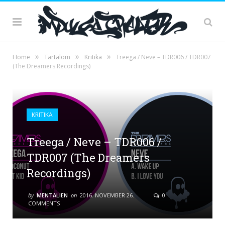
»
»
»
Home
Tartalom
Kritika
Treega / Neve – TDR006 / TDR007
(The Dreamers Recordings)
KRITIKA
Treega / Neve – TDR006 /
TDR007 (The Dreamers
Recordings)
by
MENTALIEN
on
2016. NOVEMBER 26.
0
COMMENTS