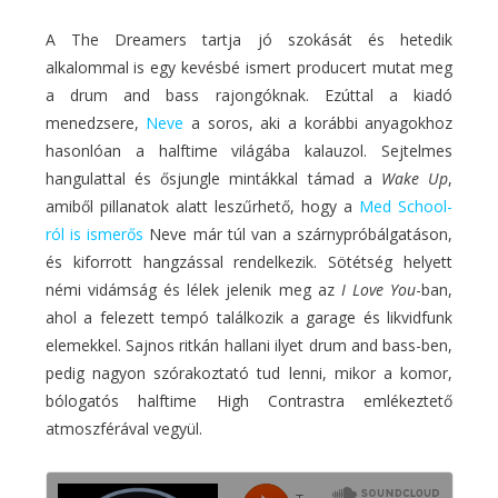
A The Dreamers tartja jó szokását és hetedik
alkalommal is egy kevésbé ismert producert mutat meg
a drum and bass rajongóknak. Ezúttal a kiadó
menedzsere,
Neve
a soros, aki a korábbi anyagokhoz
hasonlóan a halftime világába kalauzol. Sejtelmes
hangulattal és ősjungle mintákkal támad a
Wake Up
,
amiből pillanatok alatt leszűrhető, hogy a
Med School-
ról is ismerős
Neve már túl van a szárnypróbálgatáson,
és kiforrott hangzással rendelkezik. Sötétség helyett
némi vidámság és lélek jelenik meg az
I Love You
-ban,
ahol a felezett tempó találkozik a garage és likvidfunk
elemekkel. Sajnos ritkán hallani ilyet drum and bass-ben,
pedig nagyon szórakoztató tud lenni, mikor a komor,
bólogatós halftime High Contrastra emlékeztető
atmoszférával vegyül.