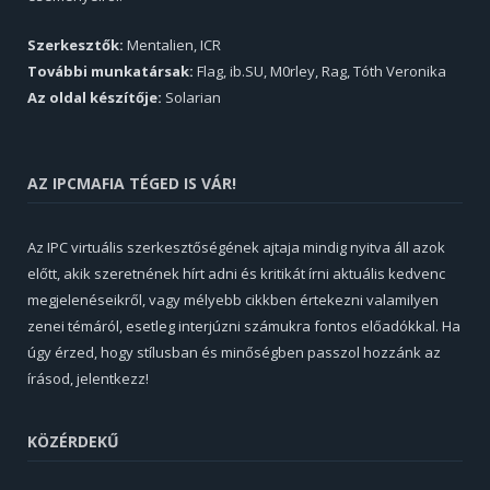
Szerkesztők:
Mentalien, ICR
További munkatársak:
Flag, ib.SU, M0rley, Rag, Tóth Veronika
Az oldal készítője:
Solarian
AZ IPCMAFIA TÉGED IS VÁR!
Az IPC virtuális szerkesztőségének ajtaja mindig nyitva áll azok
előtt, akik szeretnének hírt adni és kritikát írni aktuális kedvenc
megjelenéseikről, vagy mélyebb cikkben értekezni valamilyen
zenei témáról, esetleg interjúzni számukra fontos előadókkal. Ha
úgy érzed, hogy stílusban és minőségben passzol hozzánk az
írásod, jelentkezz!
KÖZÉRDEKŰ