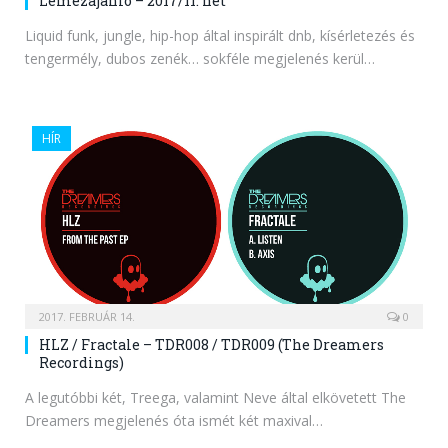
Lemezajánló – 2017/11. hét
Liquid funk, jungle, hip-hop által inspirált dnb, kísérletezés és
tengermély, dubos zenék… sokféle megjelenés kerül…
HÍR
2017. FEBRUÁR 14.
0
HLZ / Fractale – TDR008 / TDR009 (The Dreamers
Recordings)
A legutóbbi két, Treega, valamint Neve által elkövetett The
Dreamers megjelenés óta ismét két maxival…