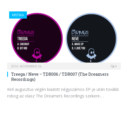
KRITIKA
2016. NOVEMBER 26.
0
Treega / Neve – TDR006 / TDR007 (The Dreamers
Recordings)
Kiril augusztus végén kiadott négyszámos EP-je után tovább
robog az olasz The Dreamers Recordings szekere.…