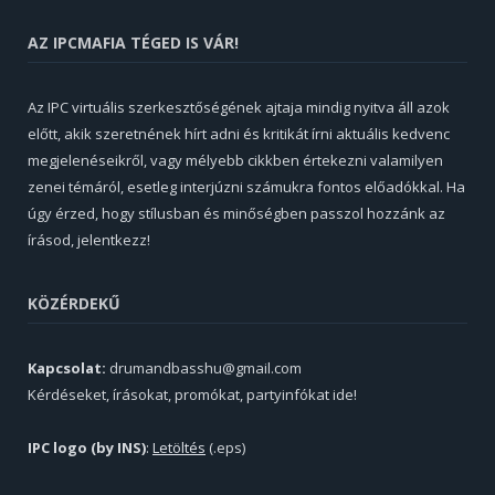
AZ IPCMAFIA TÉGED IS VÁR!
Az IPC virtuális szerkesztőségének ajtaja mindig nyitva áll azok
előtt, akik szeretnének hírt adni és kritikát írni aktuális kedvenc
megjelenéseikről, vagy mélyebb cikkben értekezni valamilyen
zenei témáról, esetleg interjúzni számukra fontos előadókkal. Ha
úgy érzed, hogy stílusban és minőségben passzol hozzánk az
írásod, jelentkezz!
KÖZÉRDEKŰ
Kapcsolat:
drumandbasshu@gmail.com
Kérdéseket, írásokat, promókat, partyinfókat ide!
IPC logo (by INS)
:
Letöltés
(.eps)