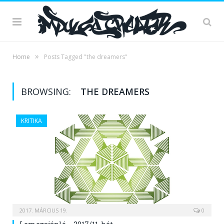
»
Home
Posts Tagged "the dreamers"
BROWSING:
THE DREAMERS
KRITIKA
2017. MÁRCIUS 19.
0