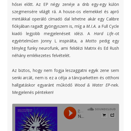
hősei előtt. Az EP négy zenéje a dnb egy-egy külön
szegmensére világít rá. A house-os elemekkel és apró
mintákkal operáló címadó dal lehetne akár egy Calibre
fiókjában ragadt gyöngyszem is, míg a
M.I.A.
a Full Cycle
kiadó legjobb megjelenéseit idézi. A
Hard Life
-ot
egyértelműen Jonny L inspirálta, a
Motto
pedig egy
tényleg funky neurofunk, ami felidézi Matrix és Ed Rush
néhány emlékezetes felvételét.
Az biztos, hogy nem fogja leszaggatni egyik zene sem
senki arcát, nem is ez a célja a táncparketten és otthoni
hallgatáskor egyaránt működő
Wood & Water EP
-nek.
Megjelenés pénteken!