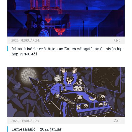
2022. FEBRUÁR 24.
0
Inbox: kísérletező törtek az Exiles válogatáson és nívós hip-
hop YPNO-tól
2022. FEBRUÁR 23.
0
Lemezajánló – 2022. január