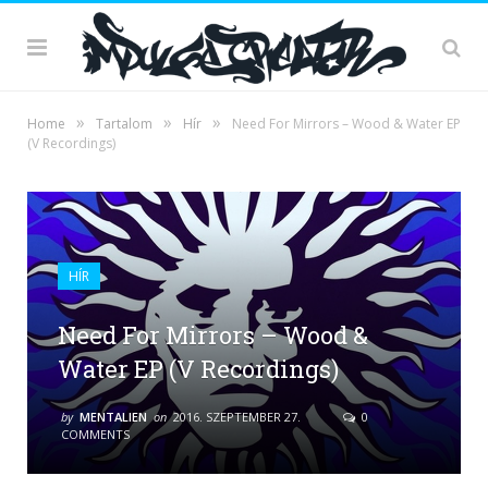
»
»
»
Home
Tartalom
Hír
Need For Mirrors – Wood & Water EP
(V Recordings)
HÍR
Need For Mirrors – Wood &
Water EP (V Recordings)
by
MENTALIEN
on
2016. SZEPTEMBER 27.
0
COMMENTS