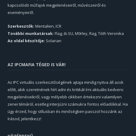
kapcsolódó műfajok megjelenéseiről, művészeiről és
eseményeiről.
Szerkesztők:
Mentalien, ICR
További munkatársak:
Flag, ib.SU, M0rley, Rag, Tóth Veronika
Az oldal készítője:
Solarian
AZ IPCMAFIA TÉGED IS VÁR!
Az IPC virtuális szerkesztőségének ajtaja mindig nyitva áll azok
előtt, akik szeretnének hírt adni és kritikát írni aktuális kedvenc
megjelenéseikről, vagy mélyebb cikkben értekezni valamilyen
zenei témáról, esetleg interjúzni számukra fontos előadókkal. Ha
úgy érzed, hogy stílusban és minőségben passzol hozzánk az
írásod, jelentkezz!