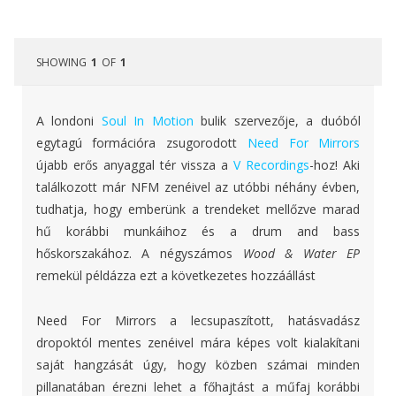
SHOWING
1
OF
1
A londoni
Soul In Motion
bulik szervezője, a duóból
egytagú formációra zsugorodott
Need For Mirrors
újabb erős anyaggal tér vissza a
V Recordings
-hoz! Aki
találkozott már NFM zenéivel az utóbbi néhány évben,
tudhatja, hogy emberünk a trendeket mellőzve marad
hű korábbi munkáihoz és a drum and bass
hőskorszakához. A négyszámos
Wood & Water EP
remekül példázza ezt a következetes hozzáállást
Need For Mirrors a lecsupaszított, hatásvadász
dropoktól mentes zenéivel mára képes volt kialakítani
saját hangzását úgy, hogy közben számai minden
pillanatában érezni lehet a főhajtást a műfaj korábbi