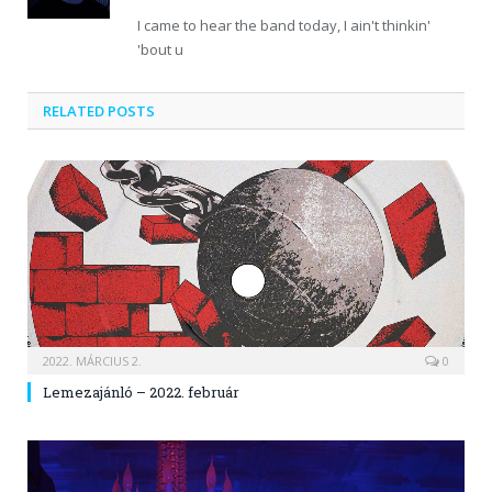
I came to hear the band today, I ain't thinkin'
'bout u
RELATED POSTS
2022. MÁRCIUS 2.
0
Lemezajánló – 2022. február