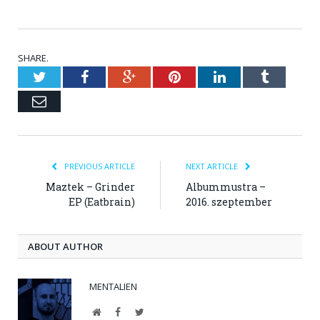
SHARE.
Twitter
Facebook
Google+
Pinterest
LinkedIn
Tumblr
Email
PREVIOUS ARTICLE
NEXT ARTICLE
Maztek – Grinder
Albummustra –
EP (Eatbrain)
2016. szeptember
ABOUT AUTHOR
MENTALIEN
Website
Facebook
Twitter