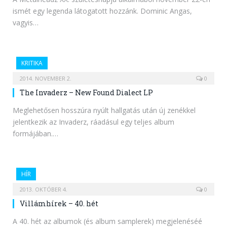
ismét egy legenda látogatott hozzánk. Dominic Angas,
vagyis…
KRITIKA
2014. NOVEMBER 2.
0
The Invaderz – New Found Dialect LP
Meglehetősen hosszúra nyúlt hallgatás után új zenékkel
jelentkezik az Invaderz, ráadásul egy teljes album
formájában.…
HÍR
2013. OKTÓBER 4.
0
Villámhírek – 40. hét
A 40. hét az albumok (és album samplerek) megjelenéséé