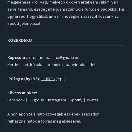
megjelenéseikről, vagy mélyebb cikkben értekezni valamilyen
zenei témáról, esetleg interjúzni számukra fontos előadókkal. Ha
úgy érzed, hogy stílusban és minőségben passzol hozzánk az
írásod, jelentkezz!
KÖZÉRDEKŰ
Kapcsolat:
drumandbasshu@gmail.com
Kérdéseket, írásokat, promókat, partyinfókat ide!
IPC logo (by INS)
:
Letöltés
(.eps)
Kövess minket!
Facebook
|
FB group
|
Instagram
|
Spotify
|
Twitter
A honlapon található szövegek és képek szabadon
felhasználhatók a forrás megjelölésével.