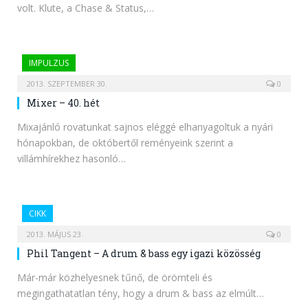
volt. Klute, a Chase & Status,…
IMPULZUS
2013. SZEPTEMBER 30.
0
Mixer – 40. hét
Mixajánló rovatunkat sajnos eléggé elhanyagoltuk a nyári
hónapokban, de októbertől reményeink szerint a
villámhírekhez hasonló…
CIKK
2013. MÁJUS 23.
0
Phil Tangent – A drum & bass egy igazi közösség
Már-már közhelyesnek tűnő, de örömteli és
megingathatatlan tény, hogy a drum & bass az elmúlt…