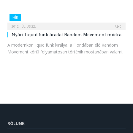
HÍR
2012. JÚLIUS 22.
0
Nyári liquid funk áradat Random Movement módra
A modernkori liquid funk királya, a Floridában élő Random
Movement körül folyamatosan történik mostanában valami.
…
RÓLUNK