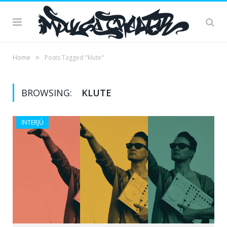
»
Home
Posts Tagged "klute"
BROWSING:
KLUTE
INTERJÚ