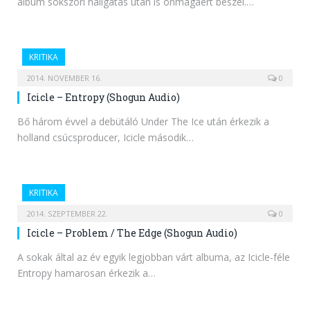
album sokszori hallgatás után is önmagáért beszél.…
KRITIKA
2014. NOVEMBER 16.
0
Icicle – Entropy (Shogun Audio)
Bő három évvel a debütáló Under The Ice után érkezik a
holland csúcsproducer, Icicle második…
KRITIKA
2014. SZEPTEMBER 22.
0
Icicle – Problem / The Edge (Shogun Audio)
A sokak által az év egyik legjobban várt albuma, az Icicle-féle
Entropy hamarosan érkezik a…