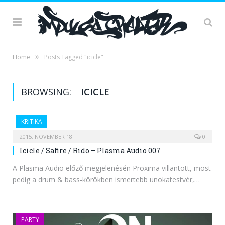
»
Home
Posts Tagged "icicle"
BROWSING:
ICICLE
KRITIKA
2015. NOVEMBER 18.
0
Icicle / Safire / Rido – Plasma Audio 007
A Plasma Audio előző megjelenésén Proxima villantott, most
pedig a drum & bass-körökben ismertebb unokatestvér,…
PARTY