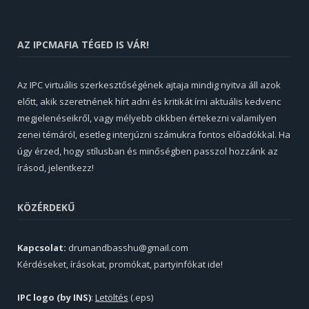
AZ IPCMAFIA TÉGED IS VÁR!
Az IPC virtuális szerkesztőségének ajtaja mindig nyitva áll azok
előtt, akik szeretnének hírt adni és kritikát írni aktuális kedvenc
megjelenéseikről, vagy mélyebb cikkben értekezni valamilyen
zenei témáról, esetleg interjúzni számukra fontos előadókkal. Ha
úgy érzed, hogy stílusban és minőségben passzol hozzánk az
írásod, jelentkezz!
KÖZÉRDEKŰ
Kapcsolat:
drumandbasshu@gmail.com
Kérdéseket, írásokat, promókat, partyinfókat ide!
IPC logo (by INS)
:
Letöltés
(.eps)