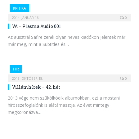
KRITIKA
2014. JANUÁR 16.
0
VA – Plasma Audio 001
Az ausztrál Safire zenéi olyan neves kiadókon jelentek már
már meg, mint a Subtitles és…
HÍR
2013. OKTÓBER 18.
0
Villámhírek – 42. hét
2013 vége nem szűkölködik albumokban, ezt a mostani
hírösszefoglalónk is alátámasztja. Az évet mintegy
megkoronázva…