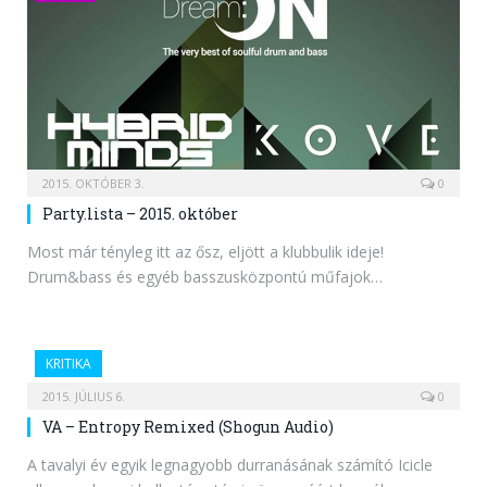
2015. OKTÓBER 3.
0
Party.lista – 2015. október
Most már tényleg itt az ősz, eljött a klubbulik ideje!
Drum&bass és egyéb basszusközpontú műfajok…
KRITIKA
2015. JÚLIUS 6.
0
VA – Entropy Remixed (Shogun Audio)
A tavalyi év egyik legnagyobb durranásának számító Icicle