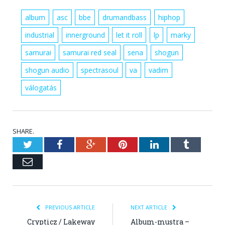
album
asc
bbe
drumandbass
hiphop
industrial
innerground
let it roll
lp
marky
samurai
samurai red seal
sena
shogun
shogun audio
spectrasoul
va
vadim
válogatás
SHARE.
Twitter
Facebook
Google+
Pinterest
LinkedIn
Tumblr
Email
PREVIOUS ARTICLE
NEXT ARTICLE
Crypticz / Lakeway
Album-mustra –