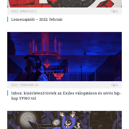
2022. MÁRCIUS 2.
0
Lemezajánló – 2022. február
2022. FEBRUÁR 24.
0
Inbox: kísérletező törtek az Exiles válogatáson és nívós hip-
hop YPNO-tól