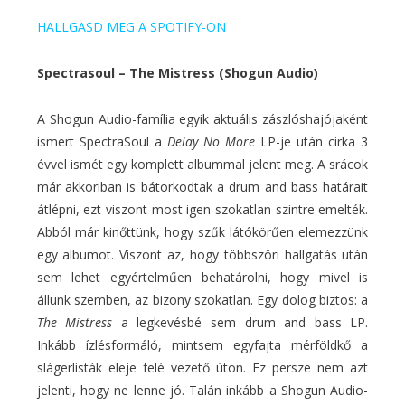
HALLGASD MEG A SPOTIFY-ON
Spectrasoul – The Mistress (Shogun Audio)
A Shogun Audio-família egyik aktuális zászlóshajójaként
ismert SpectraSoul a
Delay No More
LP-je után cirka 3
évvel ismét egy komplett albummal jelent meg. A srácok
már akkoriban is bátorkodtak a drum and bass határait
átlépni, ezt viszont most igen szokatlan szintre emelték.
Abból már kinőttünk, hogy szűk látókörűen elemezzünk
egy albumot. Viszont az, hogy többszöri hallgatás után
sem lehet egyértelműen behatárolni, hogy mivel is
állunk szemben, az bizony szokatlan. Egy dolog biztos: a
The Mistress
a legkevésbé sem drum and bass LP.
Inkább ízlésformáló, mintsem egyfajta mérföldkő a
slágerlisták eleje felé vezető úton. Ez persze nem azt
jelenti, hogy ne lenne jó. Talán inkább a Shogun Audio-