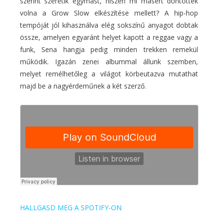
szerint szeretik egymást, hiszen mi másért döntöttek
volna a Grow Slow elkészítése mellett? A hip-hop
tempóját jól kihasználva elég sokszínű anyagot dobtak
össze, amelyen egyaránt helyet kapott a reggae vagy a
funk, Sena hangja pedig minden trekken remekül
működik. Igazán zenei albummal állunk szemben,
melyet remélhetőleg a világot körbeutazva mutathat
majd be a nagyérdeműnek a két szerző.
HALLGASD MEG A SPOTIFY-ON