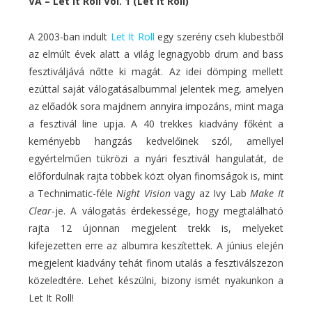
VA – Let It Roll Vol. 1 (Let It Roll)
A 2003-ban indult
Let It Roll
egy szerény cseh klubestből
az elmúlt évek alatt a világ legnagyobb drum and bass
fesztiváljává nőtte ki magát. Az idei dömping mellett
ezúttal saját válogatásalbummal jelentek meg, amelyen
az előadók sora majdnem annyira impozáns, mint maga
a fesztivál line upja. A 40 trekkes kiadvány főként a
keményebb hangzás kedvelőinek szól, amellyel
egyértelműen tükrözi a nyári fesztivál hangulatát, de
előfordulnak rajta többek közt olyan finomságok is, mint
a Technimatic-féle
Night Vision
vagy az Ivy Lab
Make It
Clear
-je. A válogatás érdekessége, hogy megtalálható
rajta 12 újonnan megjelent trekk is, melyeket
kifejezetten erre az albumra keszítettek. A június elején
megjelent kiadvány tehát finom utalás a fesztiválszezon
közeledtére. Lehet készülni, bizony ismét nyakunkon a
Let It Roll!