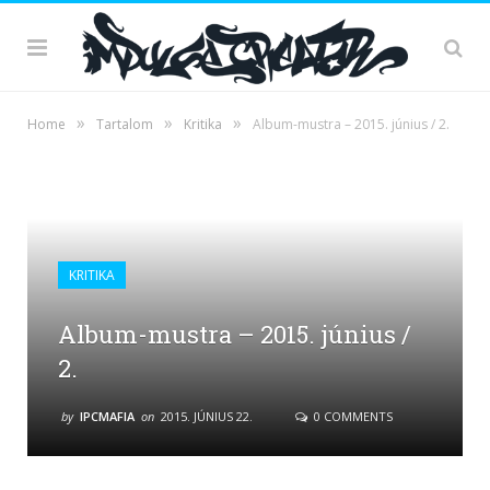
»
»
»
Home
Tartalom
Kritika
Album-mustra – 2015. június / 2.
KRITIKA
Album-mustra – 2015. június /
2.
by
IPCMAFIA
on
2015. JÚNIUS 22.
0 COMMENTS