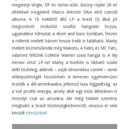
megannyi single, EP és remix után, bizony röpke 20 év
elteltével megjelent Marco Antonio Silva első szerzői
albuma. A 16 trekkbõl álló LP a brazil DJ által jól
megszokott örökzöld soulful hangzást hozza,
ugyanakkor túlmutat a drum and bass korlátain, hiszen
a rollerek mellett három house trekk is található. Marky
mellett közreműködik még Makoto, A Sides és MC Fats,
valamint feltűnik Collette Warren szexi hangja is. A
My
Heroes
cimű LP-vel Marky a borítón is látható szülei
előtt tiszteleg, akiknek – saját elmondása szerint – zenei
előképzettségét köszönheti. A lemezen egyértelműen
érződik a dél-amerikaiakra jellemző laza higgadtság, az
a sok pozitív energia, amely akár egy esős délutánon is
mosolyt csal az arcunkra. Aki még többet szeretne
megtudni a brazil közönségkedvencről, olvassa el vele
készült
interjúnkat
!