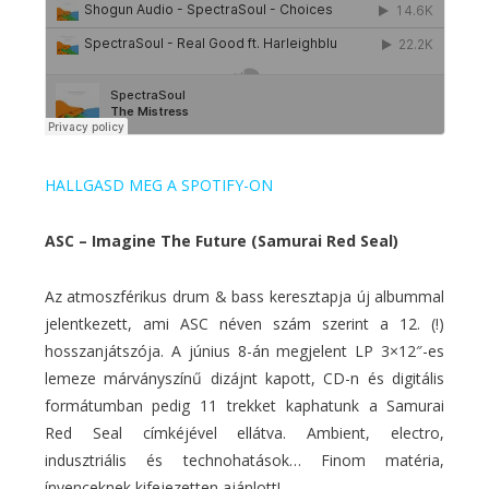
HALLGASD MEG A SPOTIFY-ON
ASC – Imagine The Future (Samurai Red Seal)
Az atmoszférikus drum & bass keresztapja új albummal
jelentkezett, ami ASC néven szám szerint a 12. (!)
hosszanjátszója. A június 8-án megjelent LP 3×12″-es
lemeze márványszínű dizájnt kapott, CD-n és digitális
formátumban pedig 11 trekket kaphatunk a Samurai
Red Seal címkéjével ellátva. Ambient, electro,
indusztriális és technohatások… Finom matéria,
ínyenceknek kifejezetten ajánlott!