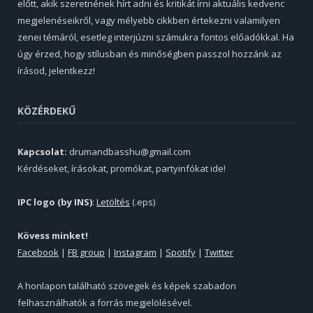
előtt, akik szeretnének hírt adni és kritikát írni aktuális kedvenc
megjelenéseikről, vagy mélyebb cikkben értekezni valamilyen
zenei témáról, esetleg interjúzni számukra fontos előadókkal. Ha
úgy érzed, hogy stílusban és minőségben passzol hozzánk az
írásod, jelentkezz!
KÖZÉRDEKŰ
Kapcsolat:
drumandbasshu@gmail.com
Kérdéseket, írásokat, promókat, partyinfókat ide!
IPC logo (by INS)
:
Letöltés
(.eps)
Kövess minket!
Facebook
|
FB group
|
Instagram
|
Spotify
|
Twitter
A honlapon található szövegek és képek szabadon
felhasználhatók a forrás megjelölésével.