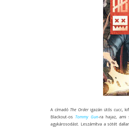
A címadó
The Order
igazán ütős cucc, ki
Blackout-os
Tommy Gun
-ra hajaz, ami 
agykárosodást. Leszámítva a sötét dalla