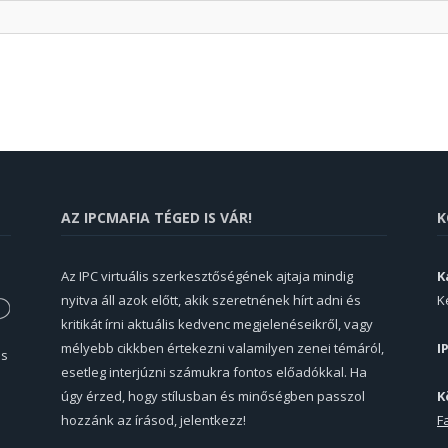
AZ IPCMAFIA TÉGED IS VÁR!
K
Az IPC virtuális szerkesztőségének ajtaja mindig
K
nyitva áll azok előtt, akik szeretnének hírt adni és
K
kritikát írni aktuális kedvenc megjelenéseikről, vagy
mélyebb cikkben értekezni valamilyen zenei témáról,
I
és
esetleg interjúzni számukra fontos előadókkal. Ha
úgy érzed, hogy stílusban és minőségben passzol
K
hozzánk az írásod, jelentkezz!
F