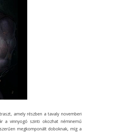
ntraszt, amely részben a tavaly novemberi
ár a vinnyogó szinti okozhat néminemű
agyszerűen megkomponált doboknak, míg a