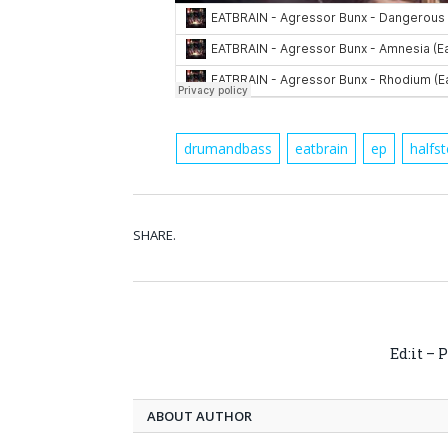
drumandbass
eatbrain
ep
halfs
SHARE.
Ed:it –
ABOUT AUTHOR