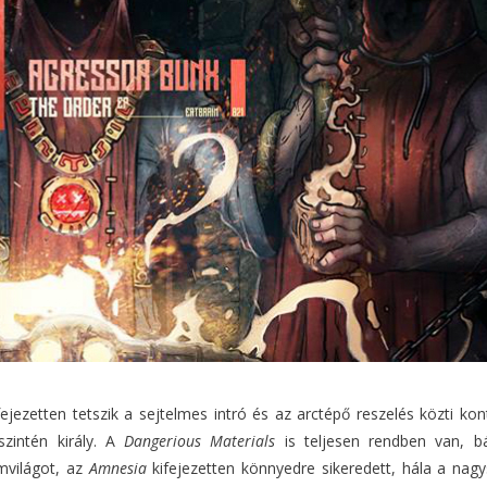
fejezetten tetszik a sejtelmes intró és az arctépő reszelés közti ko
szintén király. A
Dangerious Materials
is teljesen rendben van, b
mvilágot, az
Amnesia
kifejezetten könnyedre sikeredett, hála a n