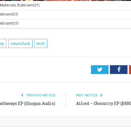
tep
neurofunk
tech
Twitter
Fac
PREVIOUS ARTICLE
NEXT ARTICLE
 Pathways EP (Shogun Audio)
Allied – Obscurity EP (BN