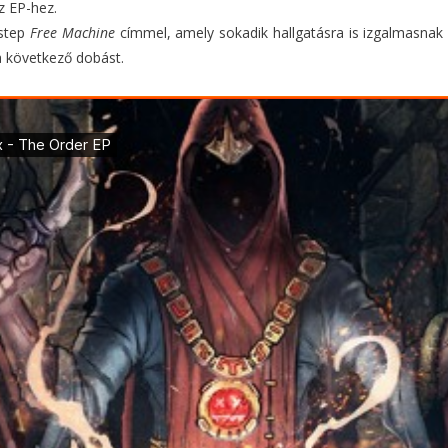
z EP-hez.
fstep
Free Machine
címmel, amely sokadik hallgatásra is izgalmasnak 
 a következő dobást.