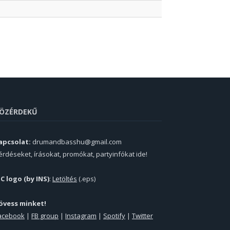
ÖZÉRDEKŰ
apcsolat:
drumandbasshu@gmail.com
érdéseket, írásokat, promókat, partyinfókat ide!
PC logo (by INS)
:
Letöltés
(.eps)
övess minket!
acebook
|
FB group
|
Instagram
|
Spotify
|
Twitter