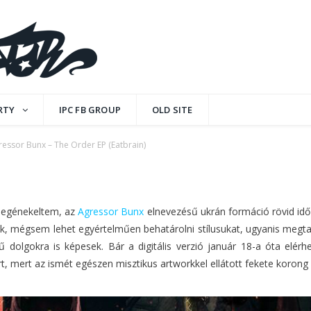
e Order EP (Eatbrain)
RTY
IPC FB GROUP
OLD SITE
ressor Bunx – The Order EP (Eatbrain)
ENTS
 megénekeltem, az
Agressor Bunx
elnevezésű ukrán formáció rövid idő
mégsem lehet egyértelműen behatárolni stílusukat, ugyanis megtalál
sű dolgokra is képesek. Bár a digitális verzió január 18-a óta elér
zért, mert az ismét egészen misztikus artworkkel ellátott fekete korong 