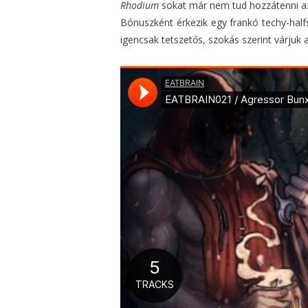
Rhodium
sokat már nem tud hozzátenni a
Bónuszként érkezik egy frankó techy-hal
igencsak tetszetős, szokás szerint várjuk