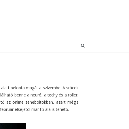
 alatt belopta magát a szívembe. A srácok
ható benne a neuró, a techy és a roller,
hető az online zeneboltokban, azért mégis
február elsejétől már tű alá is tehető.