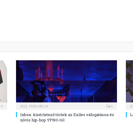
0
2022. FEBRUÁR 24.
0
2
Inbox: kísérletező törtek az Exiles válogatáson és
L
nívós hip-hop YPNO-tól