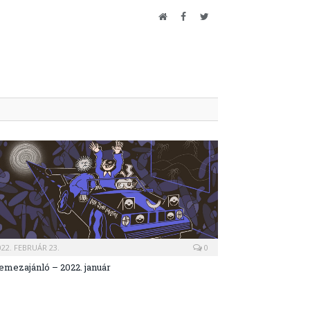
Website
Facebook
Twitter
022. FEBRUÁR 23.
0
emezajánló – 2022. január