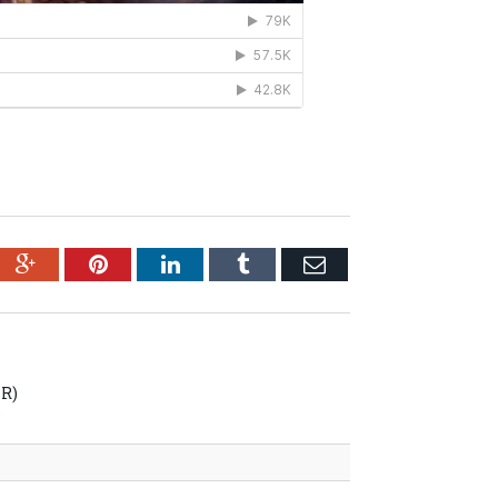
ebook
Google+
Pinterest
LinkedIn
Tumblr
Email
KR)