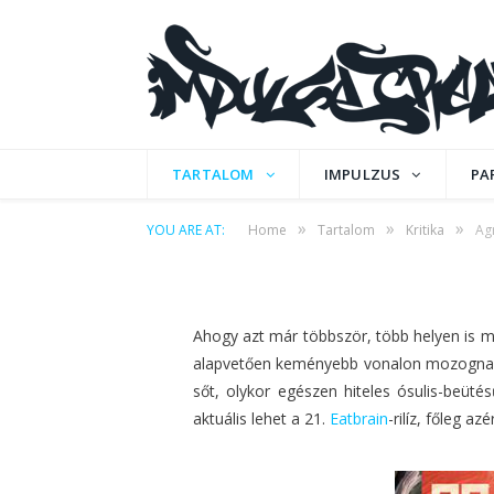
KRITIKA
Agressor Bunx – Th
TARTALOM
IMPULZUS
PA
»
»
»
YOU ARE AT:
Home
Tartalom
Kritika
Ag
by
IPCMAFIA
on
2016. FEBRUÁR 1.
0 COMM
Ahogy azt már többször, több helyen is
alapvetően keményebb vonalon mozognak, 
sőt, olykor egészen hiteles ósulis-beüté
aktuális lehet a 21.
Eatbrain
-rilíz, főleg a