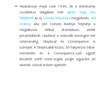
Hivatalosan majd csak 14-én, de a Bandcamp
csodálatos világában már
április vége óta
fellelhető
az új
Convex Industries
megjelenés.
Kid
Drama
, aka Jon Convex kiadója folytatja a
megalkuvás nélküli drum&bass zenék
prezentálását, ráadásul a második korongon két
sztárvendég, Skeptical és Consequence is
szerepel. A Skepticallal közös, bő hatperces tribal-
menetelés és a Consequence-szel együtt
készített sötét szinti-orgiás jungle egyaránt jól
sikerült, szóval erősen ajánlott!