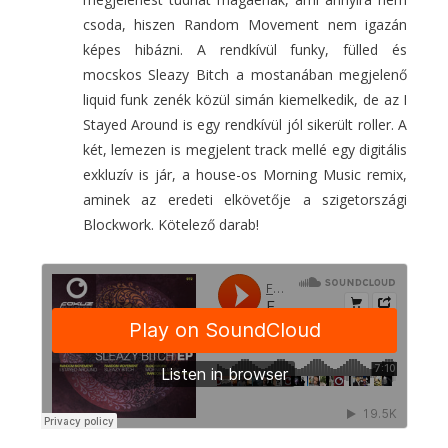
csoda, hiszen Random Movement nem igazán
képes hibázni. A rendkívül funky, fülled és
mocskos Sleazy Bitch a mostanában megjelenő
liquid funk zenék közül simán kiemelkedik, de az I
Stayed Around is egy rendkívül jól sikerült roller. A
két, lemezen is megjelent track mellé egy digitális
exkluzív is jár, a house-os Morning Music remix,
aminek az eredeti elkövetője a szigetországi
Blockwork. Kötelező darab!