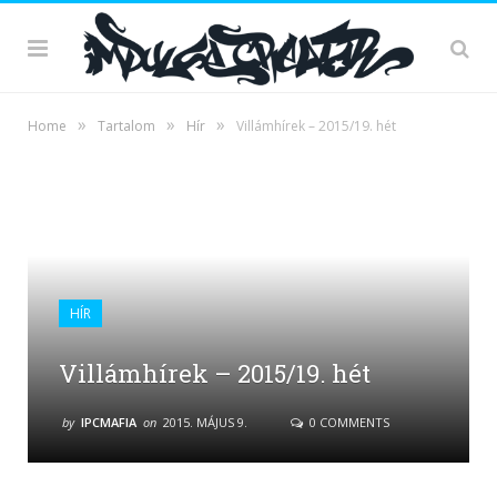
»
»
»
Home
Tartalom
Hír
Villámhírek – 2015/19. hét
HÍR
Villámhírek – 2015/19. hét
by
IPCMAFIA
on
2015. MÁJUS 9.
0 COMMENTS