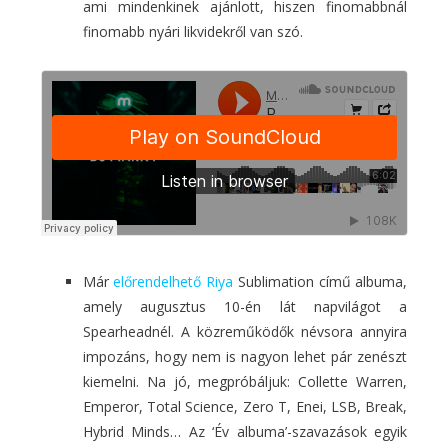
ami mindenkinek ajánlott, hiszen finomabbnál
finomabb nyári likvidekről van szó.
Már
előrendelhető
Riya
Sublimation című albuma,
amely augusztus 10-én lát napvilágot a
Spearheadnél. A közreműködők névsora annyira
impozáns, hogy nem is nagyon lehet pár zenészt
kiemelni. Na jó, megpróbáljuk: Collette Warren,
Emperor, Total Science, Zero T, Enei, LSB, Break,
Hybrid Minds… Az ‘Év albuma’-szavazások egyik