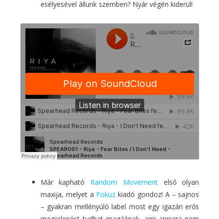
esélyesével állunk szemben? Nyár végén kiderül!
Már kapható
Random Movement
első olyan
maxija, melyet a
Fokuz
kiadó gondoz! A – sajnos
– gyakran mellényúló label most egy igazán erős
megjelenést tudhat magáénak, ami annyira nem