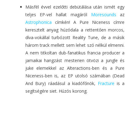
Másfél évvel ezelőtti debütálása után ismét egy
teljes EP-vel hallat magáról
Moresounds
az
Astrophonica
címkén! A Pure Niceness címre
keresztelt anyag húzódala a rettentően morcos,
díva-vokállal turbózott Reality Tune, de a másik
három track mellett sem lehet szó nélkül elmenni.
A nem titkoltan dub-fanatikus francia producer a
jamaikai hangzást mesterien ötvözi a jungle és
juke elemekkel az Alteractions-ben és a Pure
Niceness-ben is, az EP utolsó számában (Dead
And Bury) ráadásul a kiadófőnök,
Fracture
is a
segítségére siet. Húzós korong.