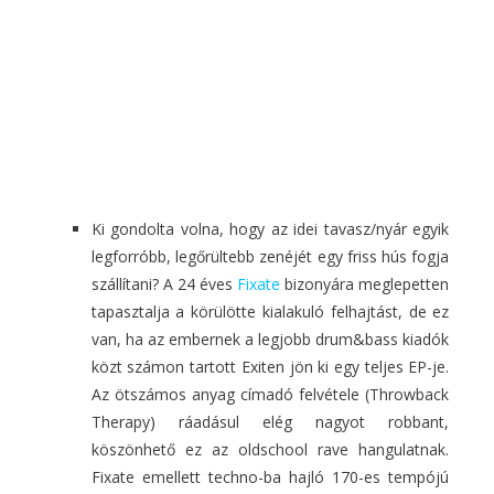
Ki gondolta volna, hogy az idei tavasz/nyár egyik
legforróbb, legőrültebb zenéjét egy friss hús fogja
szállítani? A 24 éves
Fixate
bizonyára meglepetten
tapasztalja a körülötte kialakuló felhajtást, de ez
van, ha az embernek a legjobb drum&bass kiadók
közt számon tartott Exiten jön ki egy teljes EP-je.
Az ötszámos anyag címadó felvétele (Throwback
Therapy) ráadásul elég nagyot robbant,
köszönhető ez az oldschool rave hangulatnak.
Fixate emellett techno-ba hajló 170-es tempójú