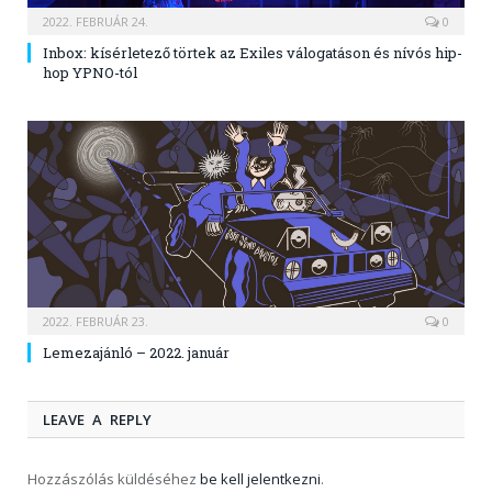
2022. FEBRUÁR 24.
0
Inbox: kísérletező törtek az Exiles válogatáson és nívós hip-
hop YPNO-tól
2022. FEBRUÁR 23.
0
Lemezajánló – 2022. január
LEAVE A REPLY
Hozzászólás küldéséhez
be kell jelentkezni
.