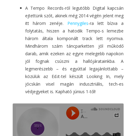
A Tempo Records-ról legutóbb Digital kapcsán
ejtettünk szót, akinek még 2014 végén jelent meg
itt három zenéje.
Pennygiles
-ra lett bízva a
folytatás, hiszen a hatodik Tempo-s lemezbe
három általa komponált track lett nyomva.
Mindhárom szám táncparketten jól működő
darab, amik ezeken az egyre melegebb napokon
jól fognak csúszni a hallójáratainkba. A
legmerészebb – és egyúttal legajánlottabb –
közülük az Ed.it-tel készült Looking In, mely
jócskán visel magán indusztriális, tech-es
védjegyeket is. Kapható június 1-től!