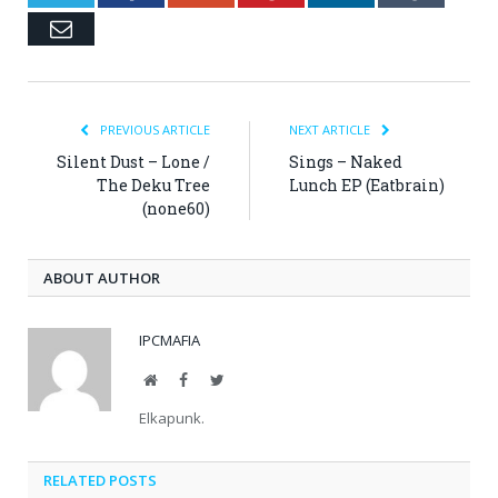
Email
PREVIOUS ARTICLE
NEXT ARTICLE
Silent Dust – Lone /
Sings – Naked
The Deku Tree
Lunch EP (Eatbrain)
(none60)
ABOUT AUTHOR
IPCMAFIA
Website
Facebook
Twitter
Elkapunk.
RELATED POSTS