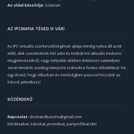
Az oldal készítője:
Solarian
AZ IPCMAFIA TÉGED IS VÁR!
Az IPC virtuális szerkesztőségének ajtaja mindig nyitva áll azok
előtt, akik szeretnének hírt adni és kritikát írni aktuális kedvenc
megjelenéseikről, vagy mélyebb cikkben értekezni valamilyen
zenei témáról, esetleg interjúzni számukra fontos előadókkal. Ha
úgy érzed, hogy stílusban és minőségben passzol hozzánk az
írásod, jelentkezz!
KÖZÉRDEKŰ
Kapcsolat:
drumandbasshu@gmail.com
Kérdéseket, írásokat, promókat, partyinfókat ide!