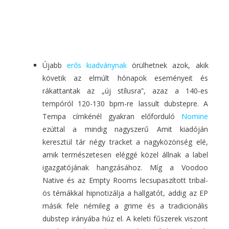
Újabb
erős kiadványnak
örülhetnek azok, akik
követik az elmúlt hónapok eseményeit és
rákattantak az „új stílusra”, azaz a 140-es
tempóról 120-130 bpm-re lassult dubstepre. A
Tempa címkénél gyakran előforduló
Nomine
ezúttal a mindig nagyszerű Amit kiadóján
keresztül tár négy tracket a nagyközönség elé,
amik természetesen eléggé közel állnak a label
igazgatójának hangzásához. Míg a Voodoo
Native és az Empty Rooms lecsupaszított tribal-
ös témákkal hipnotizálja a hallgatót, addig az EP
másik fele némileg a grime és a tradicionális
dubstep irányába húz el. A keleti fűszerek viszont