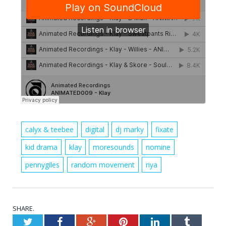
calyx & teebee
digital
dj marky
fixate
kid drama
klay
moresounds
nomine
pennygiles
random movement
riya
SHARE.
Twitter
Facebook
Google+
Pinterest
LinkedIn
Tumblr