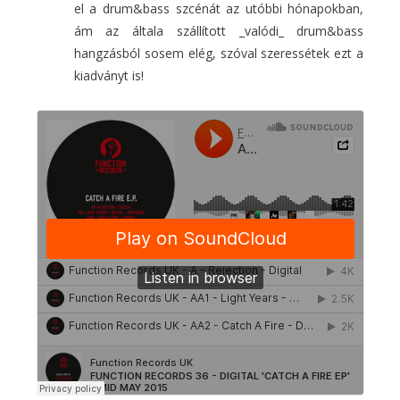
el a drum&bass szcénát az utóbbi hónapokban,
ám az általa szállított _valódi_ drum&bass
hangzásból sosem elég, szóval szeressétek ezt a
kiadványt is!