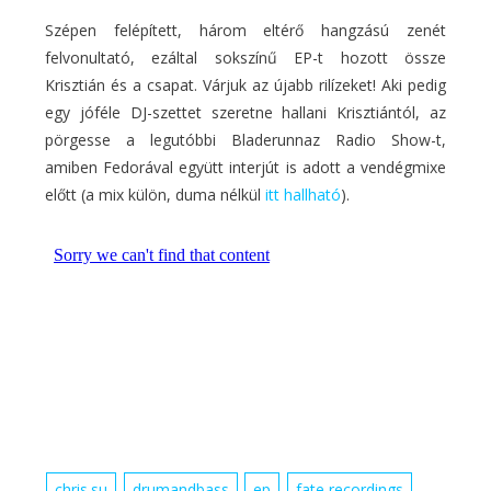
Szépen felépített, három eltérő hangzású zenét
felvonultató, ezáltal sokszínű EP-t hozott össze
Krisztián és a csapat. Várjuk az újabb rilízeket! Aki pedig
egy jóféle DJ-szettet szeretne hallani Krisztiántól, az
pörgesse a legutóbbi Bladerunnaz Radio Show-t,
amiben Fedorával együtt interjút is adott a vendégmixe
előtt (a mix külön, duma nélkül
itt hallható
).
chris.su
drumandbass
ep
fate recordings