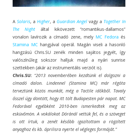
A
Solaris
, a
Higher
, a
Guardian Angel
vagy a
Together In
The Night
által kikövezett “romantikus-dallamos”
vonalon lavírozik a címadó zene, mely
MC Fedora
és
Stamina MC
hangjával operál. Magán viseli a hasonló
hangzású Chris.SU zenék minden sajátos jegyét, így
valószínűleg sokszor halljuk majd a nyári sunrise
szettekben (akár az instrumentális verziót is).
Chris.SU:
“2013 novemberében kezdtünk el dolgozni a
címadó dalon. Lindennel (Stamina MC) már régóta
terveztünk közös munkát, még a Tactile időkből. Tavaly
ősszel úgy döntött, hogy itt tölt Budapesten pár napot. MC
Fedorával egyébként 2010-ben ismerkedtek meg az
esküvőmön. A vokálokat Dóránál vettük fel, és a szöveget
is ott írtuk, a zenét később igazítottam a rögzített
anyaghoz és kb. áprilisra nyerte el végleges formáját.”