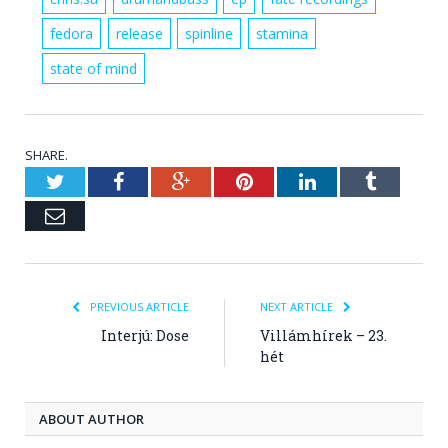
fedora
release
spinline
stamina
state of mind
SHARE.
Twitter
Facebook
Google+
Pinterest
LinkedIn
Tumblr
Email
PREVIOUS ARTICLE
NEXT ARTICLE
Interjú: Dose
Villámhírek – 23.
hét
ABOUT AUTHOR