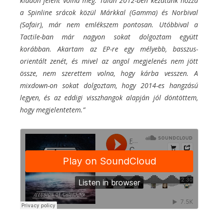
kiadón jelent volna meg. Talán 2012-ben kezdtünk hozzá
a Spinline srácok közül Márkkal (Gamma) és Norbival
(Safair), már nem emlékszem pontosan. Utóbbival a
Tactile-ban már nagyon sokat dolgoztam együtt
korábban. Akartam az EP-re egy mélyebb, basszus-
orientált zenét, és mivel az angol megjelenés nem jött
össze, nem szerettem volna, hogy kárba vesszen. A
mixdown-on sokat dolgoztam, hogy 2014-es hangzású
legyen, és az eddigi visszhangok alapján jól döntöttem,
hogy megjelentetem.”