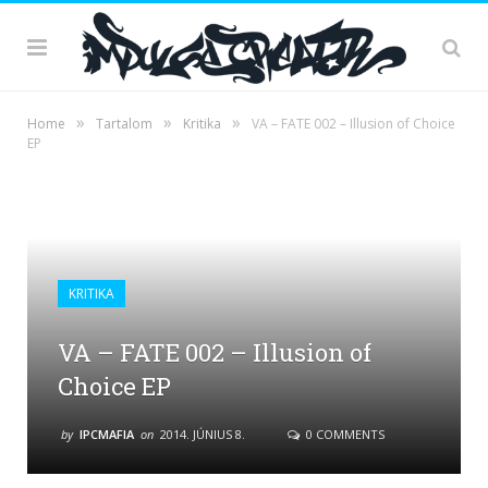
»
»
»
Home
Tartalom
Kritika
VA – FATE 002 – Illusion of Choice
EP
KRITIKA
VA – FATE 002 – Illusion of
Choice EP
by
IPCMAFIA
on
2014. JÚNIUS 8.
0 COMMENTS