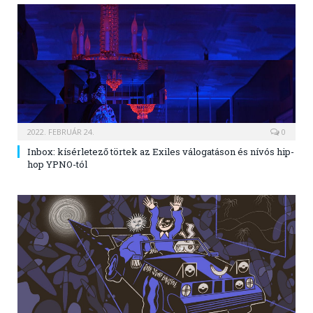
2022. FEBRUÁR 24.
0
Inbox: kísérletező törtek az Exiles válogatáson és nívós hip-
hop YPNO-tól