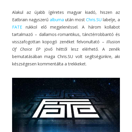
Alakul az újabb ígéretes magyar kiadó, hiszen az
Eatbrain nagyszerű
albuma
után most
Chris.SU
labelje, a
FATE
rukkol elő megjelenéssel. A három kollabot
tartalmazó – dallamos-romantikus, tánctérrobbantó és
visszafogottan kopogó zenéket felvonultató –
Illusion
Of Choice EP
jövő héttől lesz elérhető. A zenék
bemutatásában maga Chris.SU volt segítségünkre, aki
készségesen kommentálta a trekkeket.