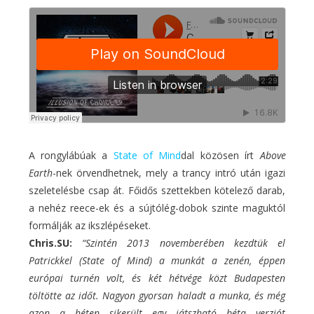
A rongylábúak a
State of Mind
dal közösen írt
Above
Earth
-nek örvendhetnek, mely a trancy intró után igazi
szeletelésbe csap át. Főidős szettekben kötelező darab,
a nehéz reece-ek és a sújtólég-dobok szinte maguktól
formálják az ikszlépéseket.
Chris.SU:
“Szintén 2013 novemberében kezdtük el
Patrickkel (State of Mind) a munkát a zenén, éppen
európai turnén volt, és két hétvége közt Budapesten
töltötte az időt. Nagyon gyorsan haladt a munka, és még
azon a héten sikerült egy játszható béta verziót