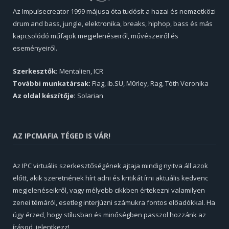
Az Impulsecreator 1999 májusa óta tudósít a hazai és nemzetközi
drum and bass, jungle, elektronika, breaks, hiphop, bass és más
kapcsolódó műfajok megjelenéseiről, művészeiről és
eseményeiről.
Szerkesztők:
Mentalien, ICR
További munkatársak:
Flag, ib.SU, M0rley, Rag, Tóth Veronika
Az oldal készítője:
Solarian
AZ IPCMAFIA TÉGED IS VÁR!
Az IPC virtuális szerkesztőségének ajtaja mindig nyitva áll azok
előtt, akik szeretnének hírt adni és kritikát írni aktuális kedvenc
megjelenéseikről, vagy mélyebb cikkben értekezni valamilyen
zenei témáról, esetleg interjúzni számukra fontos előadókkal. Ha
úgy érzed, hogy stílusban és minőségben passzol hozzánk az
írásod, jelentkezz!