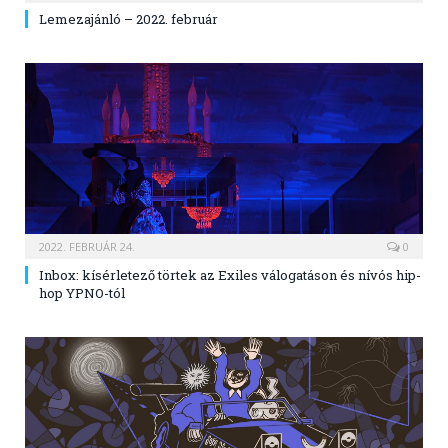
Lemezajánló – 2022. február
2022. FEBRUÁR 24.
0
Inbox: kísérletező törtek az Exiles válogatáson és nívós hip-
hop YPNO-tól