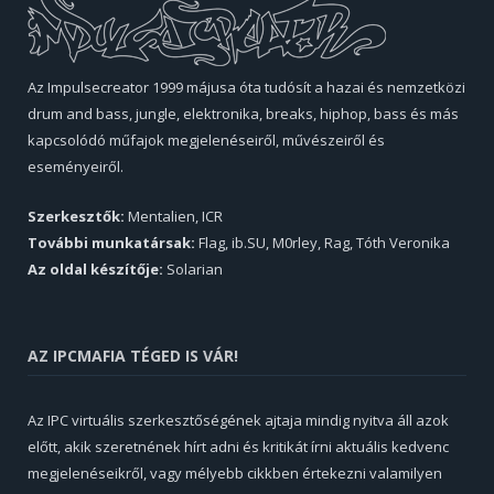
Az Impulsecreator 1999 májusa óta tudósít a hazai és nemzetközi
drum and bass, jungle, elektronika, breaks, hiphop, bass és más
kapcsolódó műfajok megjelenéseiről, művészeiről és
eseményeiről.
Szerkesztők:
Mentalien, ICR
További munkatársak:
Flag, ib.SU, M0rley, Rag, Tóth Veronika
Az oldal készítője:
Solarian
AZ IPCMAFIA TÉGED IS VÁR!
Az IPC virtuális szerkesztőségének ajtaja mindig nyitva áll azok
előtt, akik szeretnének hírt adni és kritikát írni aktuális kedvenc
megjelenéseikről, vagy mélyebb cikkben értekezni valamilyen