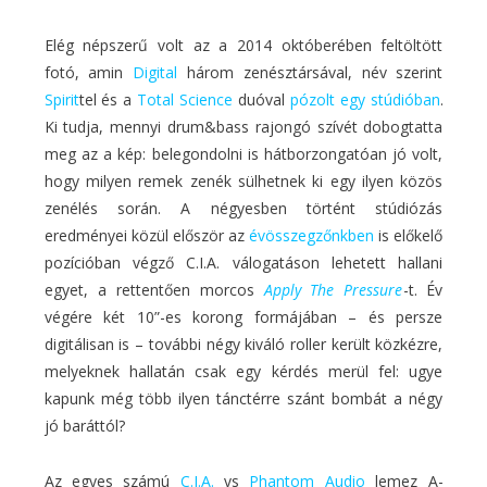
Elég népszerű volt az a 2014 októberében feltöltött
fotó, amin
Digital
három zenésztársával, név szerint
Spirit
tel és a
Total Science
duóval
pózolt egy stúdióban
.
Ki tudja, mennyi drum&bass rajongó szívét dobogtatta
meg az a kép: belegondolni is hátborzongatóan jó volt,
hogy milyen remek zenék sülhetnek ki egy ilyen közös
zenélés során. A négyesben történt stúdiózás
eredményei közül először az
évösszegzőnkben
is előkelő
pozícióban végző C.I.A. válogatáson lehetett hallani
egyet, a rettentően morcos
Apply The Pressure
-t. Év
végére két 10”-es korong formájában – és persze
digitálisan is – további négy kiváló roller került közkézre,
melyeknek hallatán csak egy kérdés merül fel: ugye
kapunk még több ilyen tánctérre szánt bombát a négy
jó baráttól?
Az egyes számú
C.I.A.
vs
Phantom Audio
lemez A-