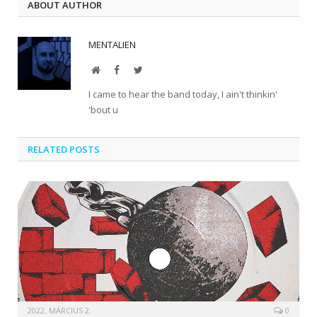
ABOUT AUTHOR
MENTALIEN
Website
Facebook
Twitter
I came to hear the band today, I ain't thinkin'
'bout u
RELATED POSTS
2022. MÁRCIUS 2.
0