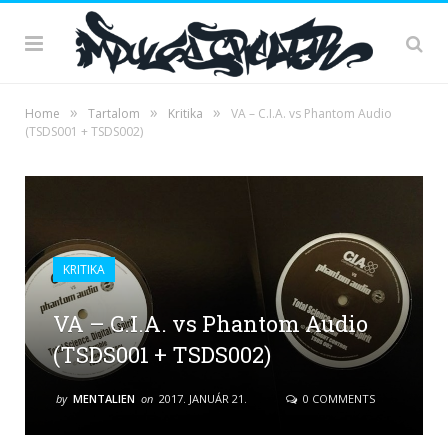
»
»
»
Home
Tartalom
Kritika
VA – C.I.A. vs Phantom Audio
(TSDS001 + TSDS002)
KRITIKA
VA – C.I.A. vs Phantom Audio
(TSDS001 + TSDS002)
by
MENTALIEN
on
2017. JANUÁR 21.
0 COMMENTS