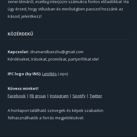
zenei témáról, esetleg interjúzni számukra fontos előadókkal. Ha
úgy érzed, hogy stílusban és minőségben passzol hozzánk az
írásod, jelentkezz!
KÖZÉRDEKŰ
Kapcsolat:
drumandbasshu@gmail.com
Kérdéseket, írásokat, promókat, partyinfókat ide!
IPC logo (by INS)
:
Letöltés
(.eps)
Kövess minket!
Facebook
|
FB group
|
Instagram
|
Spotify
|
Twitter
A honlapon található szövegek és képek szabadon
felhasználhatók a forrás megjelölésével.