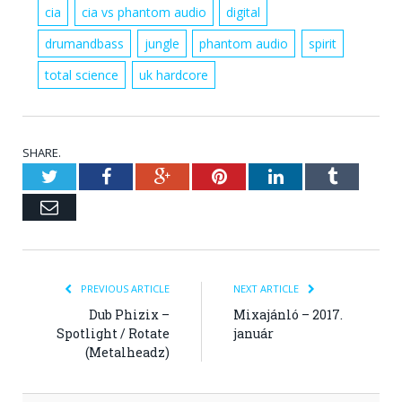
cia
cia vs phantom audio
digital
drumandbass
jungle
phantom audio
spirit
total science
uk hardcore
SHARE.
Twitter
Facebook
Google+
Pinterest
LinkedIn
Tumblr
Email
PREVIOUS ARTICLE
NEXT ARTICLE
Dub Phizix –
Mixajánló – 2017.
Spotlight / Rotate
január
(Metalheadz)