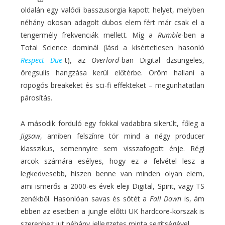
oldalán egy valódi basszusorgia kapott helyet, melyben
néhány okosan adagolt dubos elem fért már csak el a
tengermély frekvenciák mellett. Míg a
Rumble
-ben a
Total Science dominál (lásd a kísértetiesen hasonló
Respect Due
-t), az
Overlord
-ban Digital dzsungeles,
öregsulis hangzása kerül előtérbe. Öröm hallani a
ropogós breakeket és sci-fi effekteket – megunhatatlan
párosítás.
A második forduló egy fokkal vadabbra sikerült, főleg a
Jigsaw
, amiben felszínre tör mind a négy producer
klasszikus, semennyire sem visszafogott énje. Régi
arcok számára esélyes, hogy ez a felvétel lesz a
legkedvesebb, hiszen benne van minden olyan elem,
ami ismerős a 2000-es évek eleji Digital, Spirit, vagy TS
zenékből. Hasonlóan savas és sötét a
Fall Down
is, ám
ebben az esetben a jungle előtti UK hardcore-korszak is
szerephez jut néhány jellegzetes minta segítségével.