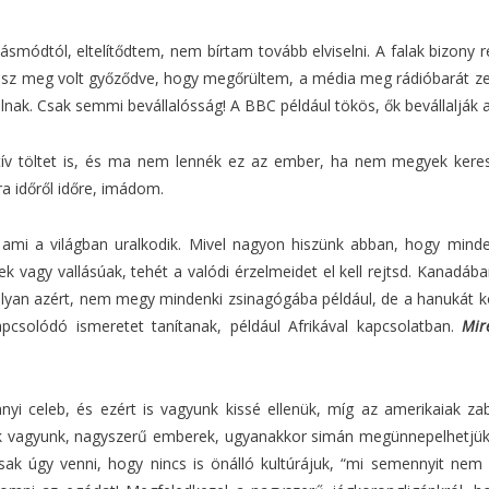
smódtól, eltelítődtem, nem bírtam tovább elviselni. A falak bizony 
ész meg volt győződve, hogy megőrültem, a média meg rádióbarát ze
nak. Csak semmi bevállalósság! A BBC például tökös, ők bevállalják 
ív töltet is, és ma nem lennék ez az ember, ha nem megyek keres
ra időről időre, imádom.
, ami a világban uralkodik. Mivel nagyon hiszünk abban, hogy mind
ek vagy vallásúak, tehét a valódi érzelmeidet el kell rejtsd. Kanadá
yan azért, nem megy mindenki zsinagógába például, de a hanukát kö
pcsolódó ismeretet tanítanak, például Afrikával kapcsolatban.
Mir
nnyi celeb, és ezért is vagyunk kissé ellenük, míg az amerikaiak zab
 vagyunk, nagyszerű emberek, ugyanakkor simán megünnepelhetjük a 
osak úgy venni, hogy nincs is önálló kultúrájuk, “mi semennyit ne