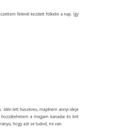
zettem felénél kezdett fölkelni a nap. Így
 Idén lett húszéves, majdnem annyi ideje
és hozzátehetem a magam kanadai és brit
irányú, hogy azt se tudod, mi van.