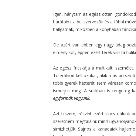
Igen, hánytam az egész ottani gondolkodá
barátaim, a buliszervezők és a többi műv
hallgatnak, miközben a konyhában táncikál
De azért van ebben egy nagy adag pozit
élmény köt, éppen ezért térek vissza bulik
Az egész fricskája a multikulti személet
Tolerálnod kell azokat, akik más bőrszínű
többi gyerek hátterét. Nem véresen komol
ismerjük meg. A sulikban is rengeteg ka
egyformák vagyunk.
Azt hiszem, részint ezért sincs nálunk a
szeretném megtalálni: mind ugyanolyanok
simizhetjük. Sajnos a kanadaiak hajlam