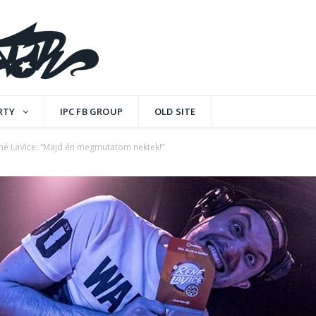
RTY
IPC FB GROUP
OLD SITE
né LaVice: “Majd én megmutatom nektek!”