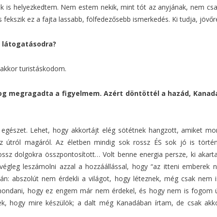
ük is helyezkedtem. Nem estem nekik, mint tót az anyjának, nem csa
fekszik ez a fajta lassabb, fölfedezősebb ismerkedés. Ki tudja, jövő
a látogatásodra?
 akkor turistáskodom.
log megragadta a figyelmem. Azért döntöttél a hazád, Kanada
z egészet. Lehet, hogy akkortájt elég sötétnek hangzott, amiket m
z útról magáról. Az életben mindig sok rossz ÉS sok jó is törté
rossz dolgokra összpontosított… Volt benne energia persze, ki akart
 végleg leszámolni azzal a hozzáállással, hogy “az itteni emberek
lán: abszolút nem érdekli a világot, hogy léteznek, még csak nem 
 mondani, hogy ez engem már nem érdekel, és hogy nem is fogom 
, hogy mire készülök; a dalt még Kanadában írtam, de csak akkor