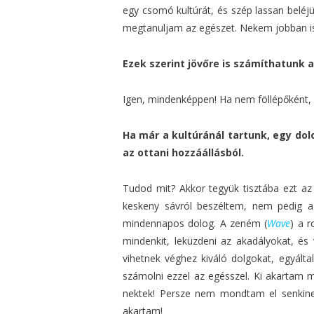
egy csomó kultúrát, és szép lassan beléj
megtanuljam az egészet. Nekem jobban is 
Ezek szerint jövőre is számíthatunk 
Igen, mindenképpen! Ha nem föllépőként,
Ha már a kultúránál tartunk, egy do
az ottani hozzáállásból.
Tudod mit? Akkor tegyük tisztába ezt a
keskeny sávról beszéltem, nem pedig a
mindennapos dolog. A zeném (
Wave
) a 
mindenkit, leküzdeni az akadályokat, és
vihetnek véghez kiváló dolgokat, egyálta
számolni ezzel az egésszel. Ki akartam
nektek! Persze nem mondtam el senkinek
akartam!