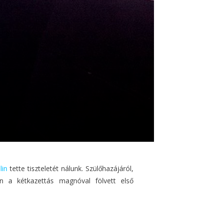
lin
tette tiszteletét nálunk. Szülőhazájáról,
en a kétkazettás magnóval fölvett első