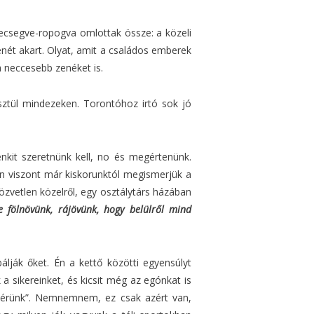
recsegve-ropogva omlottak össze: a közeli
nét akart. Olyat, amit a családos emberek
a neccesebb zenéket is.
ztül mindezeken. Torontóhoz irtó sok jó
enkit szeretnünk kell, no és megértenünk.
ban viszont már kiskorunktól megismerjük a
zvetlen közelről, egy osztálytárs házában
e fölnövünk, rájövünk, hogy belülről mind
álják őket. Én a kettő közötti egyensúlyt
sikereinket, és kicsit még az egónkat is
m érünk”. Nemnemnem, ez csak azért van,