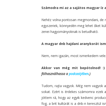
Számodra mi az a sajátos magyar íz 
Nehéz volna pontosan megmondani, de mi
egyszeriek, könnyedén meg lehet őket külö
zenei hagyományoknak is betudható.
A magyar dnb hajdani aranykorát is
Nem, nem igazán, most ismerkedem vele
Akkor van még mit bepótolnod! :
fölhasználhassa a
podcastjében
.)
Tudom, rajta vagyok. Még nem vagyok a m
sokat. Ezért is érdekes számomra ezek 
jöttem rá, hogy az egyik kedvenc produc
fog, a brit kultúrát is a dnb-n keresztü