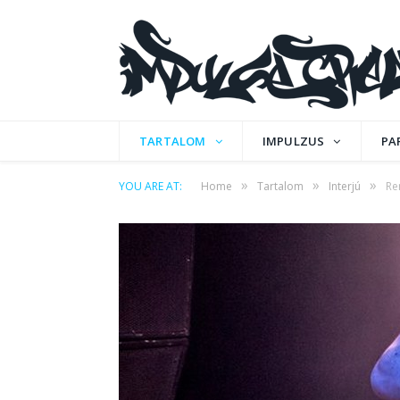
TARTALOM
IMPULZUS
PA
»
»
»
YOU ARE AT:
Home
Tartalom
Interjú
Re