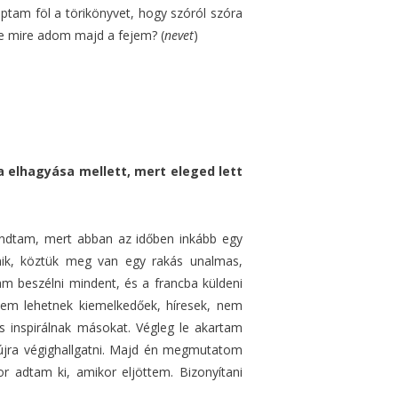
ptam föl a törikönyvet, hogy szóról szóra
re mire adom majd a fejem? (
nevet
)
 elhagyása mellett, mert eleged lett
ondtam, mert abban az időben inkább egy
nik, köztük meg van egy rakás unalmas,
am beszélni mindent, és a francba küldeni
 nem lehetnek kiemelkedőek, híresek, nem
is inspirálnak másokat. Végleg le akartam
újra végighallgatni. Majd én megmutatom
 adtam ki, amikor eljöttem. Bizonyítani