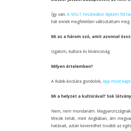
Így van.
A VOLT Fesztiválon léptem föl ta
hát ennek megfelelően változtattam meg a
Mi az a három szó, amit azonnal ös
Izgalom, kultúra és kíváncsiság.
Milyen értelemben?
A Rubik-kockára gondolok,
épp most kapt
Mi a helyzet a kultúrával? Sok látvá
Nem, nem mondanám. Magyarországnak bizo
létezik tehát, mint Angliában, ám megv
hatásait, aztán keveredhet tovább az egés