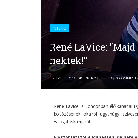
INTERJÚ
René LaVice: “Maj
nektek!”
by
ÉVI
on
2016. OKTÓBER 27.
0 COMMENT
René LaVice, a Londonban élő kanadai D
költözésének okairól ugyanúgy szívese
válogatáskazijáról
Először játszol Budapesten, de nem e