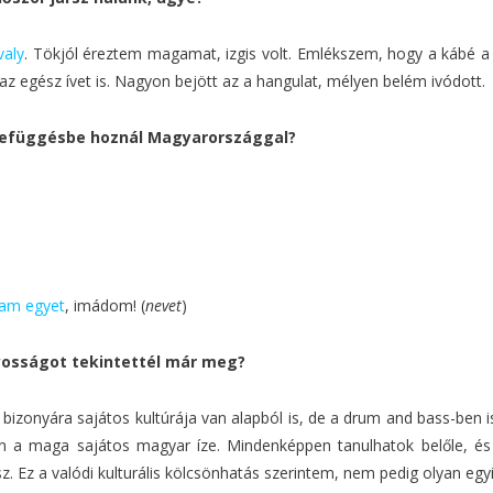
valy
. Tökjól éreztem magamat, izgis volt. Emlékszem, hogy a kábé a s
z egész ívet is. Nagyon bejött az a hangulat, mélyen belém ivódott.
szefüggésbe hoznál Magyarországgal?
am egyet
, imádom! (
nevet
)
nyosságot tekintettél már meg?
nyára sajátos kultúrája van alapból is, de a drum and bass-ben is.
an a maga sajátos magyar íze. Mindenképpen tanulhatok belőle, 
z. Ez a valódi kulturális kölcsönhatás szerintem, nem pedig olyan egy