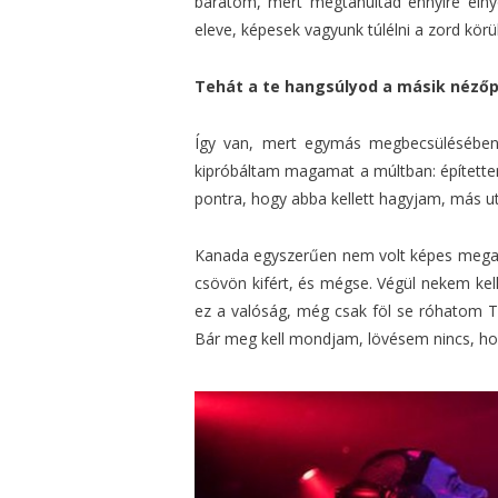
barátom, mert megtanultad ennyire elny
eleve, képesek vagyunk túlélni a zord kör
Tehát a te hangsúlyod a másik néző
Így van, mert egymás megbecsülésében
kipróbáltam magamat a múltban: építettem
pontra, hogy abba kellett hagyjam, más 
Kanada egyszerűen nem volt képes megad
csövön kifért, és mégse. Végül nekem kel
ez a valóság, még csak föl se róhatom Tor
Bár meg kell mondjam, lövésem nincs, hol 