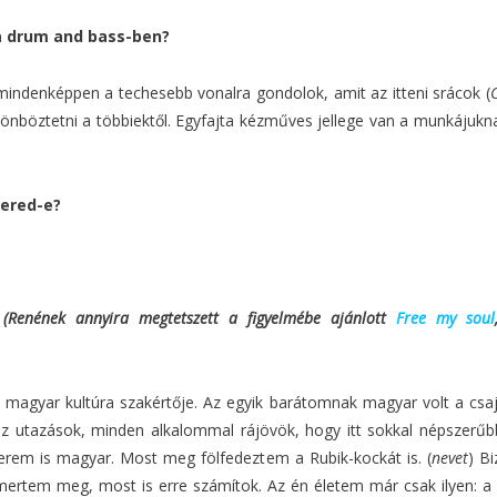
a drum and bass-ben?
ndenképpen a techesebb vonalra gondolok, amit az itteni srácok (
nböztetni a többiektől. Egyfajta kézműves jellege van a munkájuknak
mered-e?
.
)
(Renének annyira megtetszett a figyelmébe ajánlott
Free my soul
agyar kultúra szakértője. Az egyik barátomnak magyar volt a csaj
az utazások, minden alkalommal rájövök, hogy itt sokkal népszerű
erem is magyar. Most meg fölfedeztem a Rubik-kockát is. (
nevet
) B
l ismertem meg, most is erre számítok. Az én életem már csak ilyen: