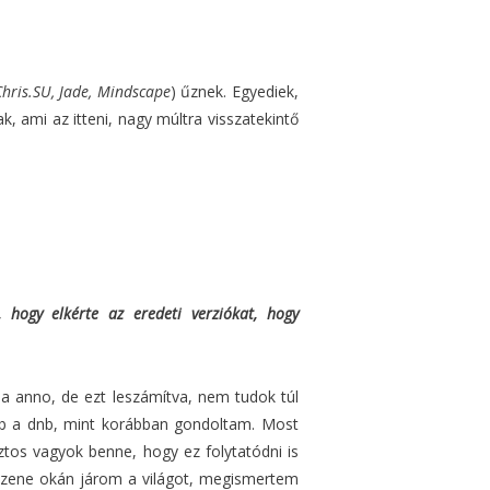
Chris.SU, Jade, Mindscape
) űznek. Egyediek,
, ami az itteni, nagy múltra visszatekintő
, hogy elkérte az eredeti verziókat, hogy
a anno, de ezt leszámítva, nem tudok túl
bb a dnb, mint korábban gondoltam. Most
iztos vagyok benne, hogy ez folytatódni is
 a zene okán járom a világot, megismertem