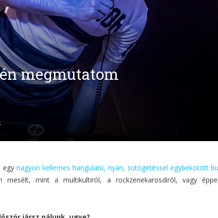
d én megmutatom
S
J egy
nagyon kellemes hangulatú, nyári, sütögetéssel egybekötött bu
n mesélt, mint a multikultiról, a rockzenekarosdiról, vagy épp
lőször jársz nálunk, ugye?