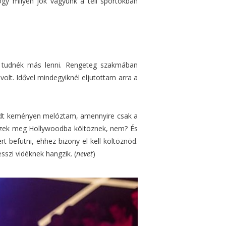
gy milyen jók vagyunk a téli sportokban
 tudnék más lenni. Rengeteg szakmában
lt. Idővel mindegyiknél eljutottam arra a
adt keményen melóztam, amennyire csak a
nészek meg Hollywoodba költöznek, nem? És
t befutni, ehhez bizony el kell költöznöd.
sszi vidéknek hangzik. (
nevet
)