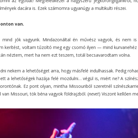
omni az egódat! Megfeledkezel a nagyszerű jégkorongligánkról, ho
ülmények dacára is. Ezek számomra ugyanúgy a multikulti részei.
ponton van.
 mind jók vagyunk. Mindazonáltal én művész vagyok, és nem is
 kerítést, voltam tűzoltó meg egy csomó ilyen — mind kurvanehéz vo
után néztem, mert ha nem ezt teszem, totál becsavarodtam volna.
ni nekem a lehetőséget arra, hogy másfelé indulhassak. Pedig roh
lett a lehetőségek hazája felé mozdulni… végül is, miért ne? A szí
ontónak. Ez pont olyan, mintha Missouriból szeretnél színészkarrier
van Missouri, tök béna vagyok földrajzból. (
nevet
) Viszont kellően me