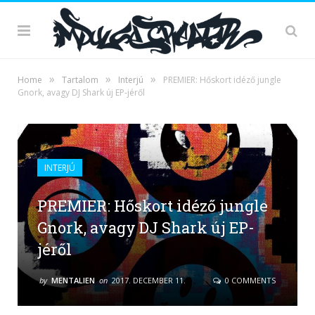
»
»
»
Home
Tartalom
Interjú
PREMIER: Hőskort idéző jungle
Gnork, avagy DJ Shark új EP-jéről
INTERJÚ
PREMIER: Hőskort idéző jungle
Gnork, avagy DJ Shark új EP-
jéről
by
MENTALIEN
on
2017. DECEMBER 11.
0 COMMENTS