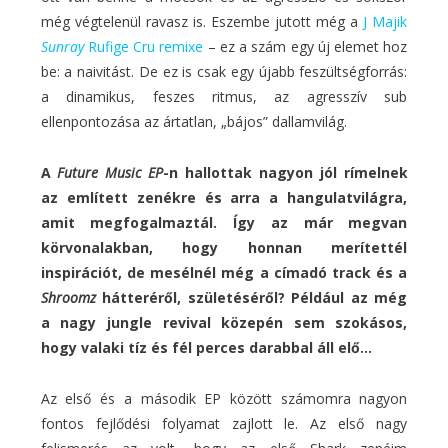
még végtelenül ravasz is. Eszembe jutott még a
J Majik
Sunray
Rufige Cru remixe
– ez a szám egy új elemet hoz
be: a naivitást. De ez is csak egy újabb feszültségforrás:
a dinamikus, feszes ritmus, az agresszív sub
ellenpontozása az ártatlan, „bájos” dallamvilág.
A
Future Music EP
-n hallottak nagyon jól rímelnek
az említett zenékre és arra a hangulatvilágra,
amit megfogalmaztál. Így az már megvan
körvonalakban, hogy honnan merítettél
inspirációt, de mesélnél még a címadó track és a
Shroomz
hátteréről, születéséről? Például az még
a nagy jungle revival közepén sem szokásos,
hogy valaki tíz és fél perces darabbal áll elő…
Az első és a második EP között számomra nagyon
fontos fejlődési folyamat zajlott le. Az első nagy