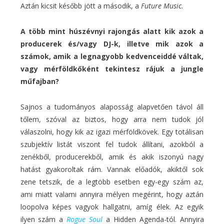
Aztán kicsit később jött a második, a
Future Music
.
A több mint húszévnyi rajongás alatt kik azok a
producerek és/vagy DJ-k, illetve mik azok a
számok, amik a legnagyobb kedvenceiddé váltak,
vagy mérföldkőként tekintesz rájuk a jungle
műfajban?
Sajnos a tudományos alaposság alapvetően távol áll
tőlem, szóval az biztos, hogy arra nem tudok jól
válaszolni, hogy kik az igazi mérföldkövek. Egy totálisan
szubjektív listát viszont fel tudok állítani, azokból a
zenékből, producerekből, amik és akik iszonyú nagy
hatást gyakoroltak rám. Vannak előadók, akiktől sok
zene tetszik, de a legtöbb esetben egy-egy szám az,
ami miatt valami annyira mélyen megérint, hogy aztán
loopolva képes vagyok hallgatni, amíg élek. Az egyik
ilyen szám a
Rogue Soul
a Hidden Agenda-tól. Annyira