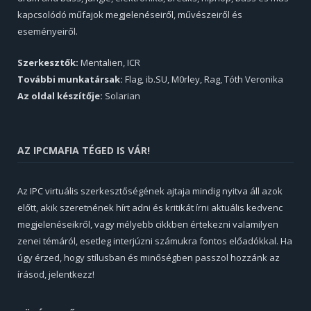
kapcsolódó műfajok megjelenéseiről, művészeiről és
eseményeiről.
Szerkesztők:
Mentalien, ICR
További munkatársak:
Flag, ib.SU, M0rley, Rag, Tóth Veronika
Az oldal készítője:
Solarian
AZ IPCMAFIA TÉGED IS VÁR!
Az IPC virtuális szerkesztőségének ajtaja mindig nyitva áll azok
előtt, akik szeretnének hírt adni és kritikát írni aktuális kedvenc
megjelenéseikről, vagy mélyebb cikkben értekezni valamilyen
zenei témáról, esetleg interjúzni számukra fontos előadókkal. Ha
úgy érzed, hogy stílusban és minőségben passzol hozzánk az
írásod, jelentkezz!