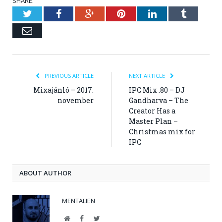
SHARE.
Twitter
Facebook
Google+
Pinterest
LinkedIn
Tumblr
Email
PREVIOUS ARTICLE
NEXT ARTICLE
Mixajánló – 2017.
IPC Mix .80 – DJ
november
Gandharva – The
Creator Has a
Master Plan –
Christmas mix for
IPC
ABOUT AUTHOR
MENTALIEN
Website
Facebook
Twitter