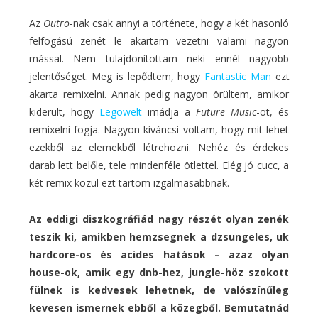
Az
Outro
-nak csak annyi a története, hogy a két hasonló
felfogású zenét le akartam vezetni valami nagyon
mással. Nem tulajdonítottam neki ennél nagyobb
jelentőséget. Meg is lepődtem, hogy
Fantastic Man
ezt
akarta remixelni. Annak pedig nagyon örültem, amikor
kiderült, hogy
Legowelt
imádja a
Future Music
-ot, és
remixelni fogja. Nagyon kíváncsi voltam, hogy mit lehet
ezekből az elemekből létrehozni. Nehéz és érdekes
darab lett belőle, tele mindenféle ötlettel. Elég jó cucc, a
két remix közül ezt tartom izgalmasabbnak.
Az eddigi diszkográfiád nagy részét olyan zenék
teszik ki, amikben hemzsegnek a dzsungeles, uk
hardcore-os és acides hatások – azaz olyan
house-ok, amik egy dnb-hez, jungle-höz szokott
fülnek is kedvesek lehetnek, de valószínűleg
kevesen ismernek ebből a közegből. Bemutatnád