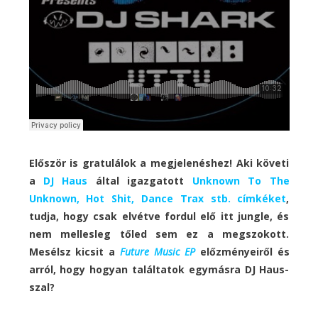
Először is gratulálok a megjelenéshez! Aki követi
a
DJ Haus
által igazgatott
Unknown To The
Unknown, Hot Shit, Dance Trax stb. címkéket
,
tudja, hogy csak elvétve fordul elő itt jungle, és
nem mellesleg tőled sem ez a megszokott.
Mesélsz kicsit a
Future Music EP
előzményeiről és
arról, hogy hogyan találtatok egymásra DJ Haus-
szal?