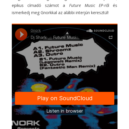
epikus címadó számot a
Future Music EP
-ről és
ismerkedj meg Gnorkkal az alábbi interjún keresztül!