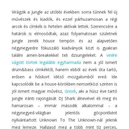
Virágzik a jungle az utóbbi években: sorra tűnnek fel új
művészek és kiadók, és ezzel párhuzamosan a régi
arcok és címkék is hirtelen aktívak lettek. Szerencsére a
határok is elmosódtak, azaz folyamatosan születnek
jungle zenék house tempón és az alapvetően
négynegyedre fókuszáló kiadványok közt is gyakran
találni amen-breakekkel teli dzsungeleket. A
vinilre
vágott törtek legalább egyharmada
nem a jól ismert
drum&bass címkéktől, hanem ebből az évek óta tartó,
erősen a hőskort idéző mozgalomból ered. Ide
kapcsolódik be a house-körökben nemzetközi szinten is
jól ismert magyar művész,
Gnork
, aki a húsz éve tartó
jungle iránti rajongását DJ Shark álnevével éli meg és
hamarosan – immár második alkalommal – a
négynegyed-világban jelentős gócpontként
nyilvántartott Unknown To The Unknown-nál jelenik
meg lemeze. Hallgasd meg a több mint tíz perces,