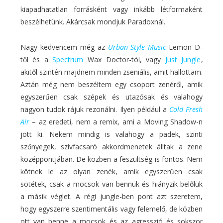
kiapadhatatlan forrásként vagy inkább létformaként
beszélhetünk. Akárcsak mondjuk Paradoxnál.
Nagy kedvencem még az
Urban Style Music
Lemon D-
től és a
Spectrum
Wax Doctor-tól, vagy
Just Jungle
,
akitől szintén majdnem minden zseniális, amit hallottam.
Aztán még nem beszéltem egy csoport zenéről, amik
egyszerűen csak szépek és utazósak és valahogy
nagyon tudok rájuk rezonálni. Ilyen például a
Cold Fresh
Air
– az eredeti, nem a remix, ami a Moving Shadow-n
jött ki. Nekem mindig is valahogy a padek, szinti
szőnyegek, szívfacsaró akkordmenetek álltak a zene
középpontjában. De közben a feszültség is fontos. Nem
kötnek le az olyan zenék, amik egyszerűen csak
sötétek, csak a mocsok van bennük és hiányzik belőlük
a másik véglet. A régi jungle-ben pont azt szeretem,
hogy egyszerre szentimentális vagy felemelő, de közben
ott van benne a mocsok és az agresszió és sokszor