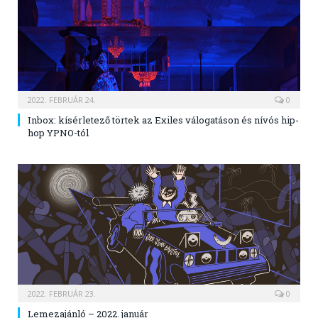
2022. FEBRUÁR 24.
0
Inbox: kísérletező törtek az Exiles válogatáson és nívós hip-
hop YPNO-tól
2022. FEBRUÁR 23.
0
Lemezajánló – 2022. január