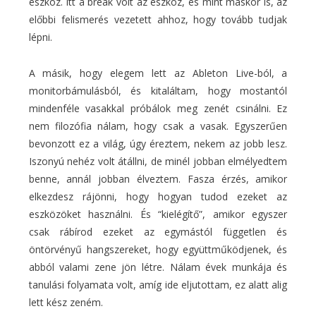
eszköz. Itt a break volt az eszköz, és mint máskor is, az
előbbi felismerés vezetett ahhoz, hogy tovább tudjak
lépni.
A másik, hogy elegem lett az Ableton Live-ból, a
monitorbámulásból, és kitaláltam, hogy mostantól
mindenféle vasakkal próbálok meg zenét csinálni. Ez
nem filozófia nálam, hogy csak a vasak. Egyszerűen
bevonzott ez a világ, úgy éreztem, nekem az jobb lesz.
Iszonyú nehéz volt átállni, de minél jobban elmélyedtem
benne, annál jobban élveztem. Fasza érzés, amikor
elkezdesz rájönni, hogy hogyan tudod ezeket az
eszközöket használni. És “kielégítő”, amikor egyszer
csak rábírod ezeket az egymástól független és
öntörvényű hangszereket, hogy együttműködjenek, és
abból valami zene jön létre. Nálam évek munkája és
tanulási folyamata volt, amíg ide eljutottam, ez alatt alig
lett kész zeném.