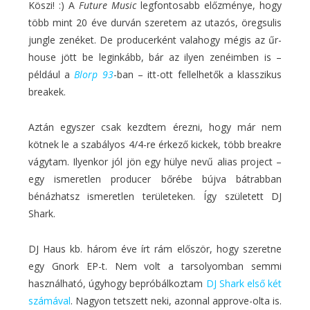
Köszi! :) A
Future Music
legfontosabb előzménye, hogy
több mint 20 éve durván szeretem az utazós, öregsulis
jungle zenéket. De producerként valahogy mégis az űr-
house jött be leginkább, bár az ilyen zenéimben is –
például a
Blorp 93
-ban – itt-ott fellelhetők a klasszikus
breakek.
Aztán egyszer csak kezdtem érezni, hogy már nem
kötnek le a szabályos 4/4-re érkező kickek, több breakre
vágytam. Ilyenkor jól jön egy hülye nevű alias project –
egy ismeretlen producer bőrébe bújva bátrabban
bénázhatsz ismeretlen területeken. Így született DJ
Shark.
DJ Haus kb. három éve írt rám először, hogy szeretne
egy Gnork EP-t. Nem volt a tarsolyomban semmi
használható, úgyhogy bepróbálkoztam
DJ Shark első két
számával
. Nagyon tetszett neki, azonnal approve-olta is.