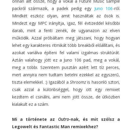
onnan állt össze, hogy a vokál a Future Music sample
packről származik, a padek pedig egy
Juno 106
-ról.
Mindkét eszköz olyan, amit használtak az ősök is.
Mindezt egy MPC irányítja, igaz, fél évtizeddel későbbi
darab, mint a fenti zenék, de ugyanazon az elven
működik. Azzal próbáltam meg játszani, hogy hogyan
lehet egy karakteres ritmikát több breakből előállítani, és
azokat variálva építeni fel valami izgalmas struktúrát.
Aztán valahogy jött ez a Juno 106 pad, meg a vokál,
meg a többi. Szerintem pusztán azért lett tíz perces,
mert annyira nem tudtam betelni ezekkel az egyszerű,
tiszta elemekkel. :) Igazából a
Shroomz
is hasonló sztori,
csak azzal a különbséggel, hogy ott egy remixet
kezdtem el csinálni, ami nem jött össze, de útközben
kialakult ez a szám.
Mi a története az
Outro
-nak, és mit szólsz a
Legowelt és Fantastic Man remixekhez?