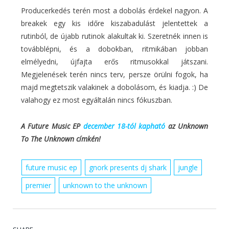
Producerkedés terén most a dobolás érdekel nagyon. A
breakek egy kis időre kiszabadulást jelentettek a
rutinból, de újabb rutinok alakultak ki. Szeretnék innen is
továbblépni, és a dobokban, ritmikában jobban
elmélyedni, újfajta erős ritmusokkal játszani.
Megjelenések terén nincs terv, persze örülni fogok, ha
majd megtetszik valakinek a dobolásom, és kiadja. :) De
valahogy ez most egyáltalán nincs fókuszban.
A Future Music EP
december 18-tól kapható
az Unknown
To The Unknown címkén!
future music ep
gnork presents dj shark
jungle
premier
unknown to the unknown