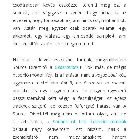
csodálatosan kevés eszközzel teremti meg ezt a
sodrást, ami végigvisz a zenén, hogy néha az az
érzésem, hogy fontosabb az, ami nincs ott, mint ami ott
van. Aztán meg egyszer csak odarak valamit, egy
akkordot, egy kiállást, egy elmosódó sample-t, ami
hirtelen kitölti az űrt, amit megteremtett.
Ha már a kevés eszköznél tartunk, megemlíteném
Source Direct-től a
Generations
-t. Tök más, de mégis
hasonló módon fejti ki a hatását, mint a
Rogue Soul
: két,
ugyanarra a ritmikára épülő, de össze-vissza csavart
breakkel és egy nagyon okos, de nagyon egyszerű
basszustémával kelti végig a feszültséget. Az egész
tracknek szigorú, de közben felforgató hatása van. A
Source Direct-től még nem hallottam olyat, ami ne
tetszett volna, a
Sounds of Life:
Currents
remixük
például nagy kedvencem. Azt hiszem, náluk a
zsenialitásról nem megvillanásként, hanem