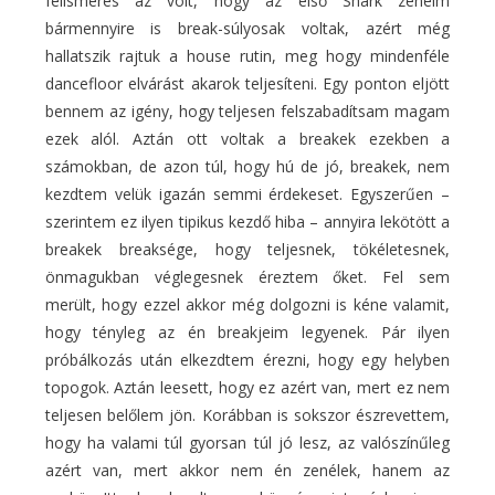
felismerés az volt, hogy az első Shark zenéim
bármennyire is break-súlyosak voltak, azért még
hallatszik rajtuk a house rutin, meg hogy mindenféle
dancefloor elvárást akarok teljesíteni. Egy ponton eljött
bennem az igény, hogy teljesen felszabadítsam magam
ezek alól. Aztán ott voltak a breakek ezekben a
számokban, de azon túl, hogy hú de jó, breakek, nem
kezdtem velük igazán semmi érdekeset. Egyszerűen –
szerintem ez ilyen tipikus kezdő hiba – annyira lekötött a
breakek breaksége, hogy teljesnek, tökéletesnek,
önmagukban véglegesnek éreztem őket. Fel sem
merült, hogy ezzel akkor még dolgozni is kéne valamit,
hogy tényleg az én breakjeim legyenek. Pár ilyen
próbálkozás után elkezdtem érezni, hogy egy helyben
topogok. Aztán leesett, hogy ez azért van, mert ez nem
teljesen belőlem jön. Korábban is sokszor észrevettem,
hogy ha valami túl gyorsan túl jó lesz, az valószínűleg
azért van, mert akkor nem én zenélek, hanem az