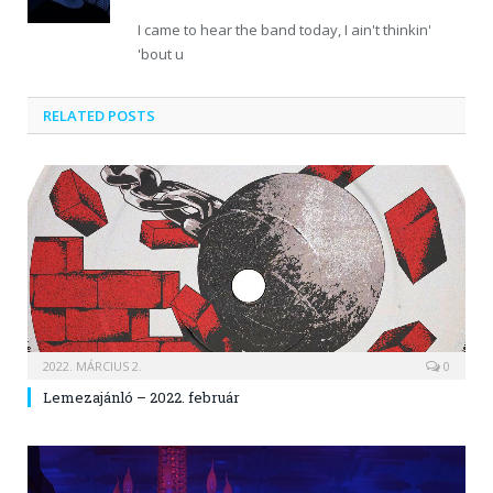
I came to hear the band today, I ain't thinkin'
'bout u
RELATED POSTS
2022. MÁRCIUS 2.
0
Lemezajánló – 2022. február