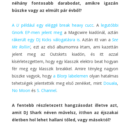
néhány fontosabb darabodat, amikre igazán
büszke vagy az elmúlt pár évből?
A
U
például egy eléggé break heavy cucc
. A
legutóbbi
Gnork EP-men jelent meg
a Magicwire kiadónál, aztán
rákerült egy DJ Kicks válogatásra is
. Aztán itt van a
See
Me Rollin’
, ezt az első albumomra írtam, ami kazettán
jelent meg az Outskirts kiadón, és itt azzal
kísérletezgettem, hogy egy klasszik elektro beat hogyan
fér meg egy klasszik breakkel. Amire tényleg nagyon
büszke vagyok, hogy
a Blorp labelemen
olyan hatalmas
tehetségek jelentették meg első zenéiket, mint
Douala
,
No Moon
és
S. Channel
.
A fentebb részletezett hangzásodat illetve azt,
amit DJ Shark néven művelsz, itthon az éjszakai
életben hol lehet hallani tőled, vagy másoktól?