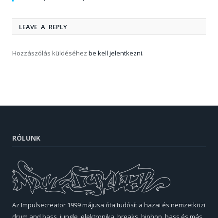
LEAVE A REPLY
Hozzászólás küldéséhez
be kell jelentkezni
.
RÓLUNK
Az Impulsecreator 1999 májusa óta tudósít a hazai és nemzetközi
drum and bass, jungle, elektronika, breaks, hiphop, bass és más