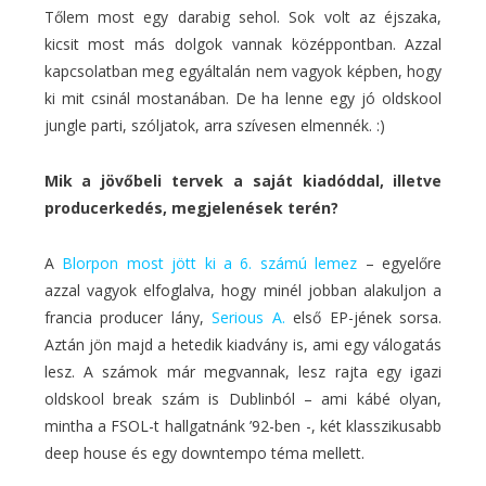
Tőlem most egy darabig sehol. Sok volt az éjszaka,
kicsit most más dolgok vannak középpontban. Azzal
kapcsolatban meg egyáltalán nem vagyok képben, hogy
ki mit csinál mostanában. De ha lenne egy jó oldskool
jungle parti, szóljatok, arra szívesen elmennék. :)
Mik a jövőbeli tervek a saját kiadóddal, illetve
producerkedés, megjelenések terén?
A
Blorpon most jött ki a 6. számú lemez
– egyelőre
azzal vagyok elfoglalva, hogy minél jobban alakuljon a
francia producer lány,
Serious A.
első EP-jének sorsa.
Aztán jön majd a hetedik kiadvány is, ami egy válogatás
lesz. A számok már megvannak, lesz rajta egy igazi
oldskool break szám is Dublinból – ami kábé olyan,
mintha a FSOL-t hallgatnánk ’92-ben -, két klasszikusabb
deep house és egy downtempo téma mellett.