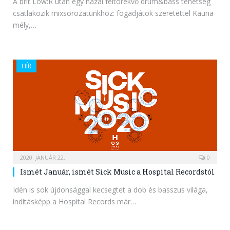
A brit Low:R után egy hazai feltörekvő drum&bass tehetség
csatlakozik mixsorozatunkhoz: fogadjátok szeretettel Kauna
mély,…
HÍR
2020. JANUÁR 22.
0
Ismét Január, ismét Sick Music a Hospital Recordstól
Idén is sok újdonsággal kecsegtet a dob és basszus világa,
indításképp a Hospital Records már…