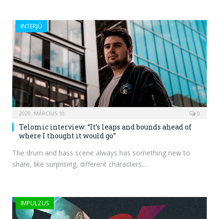
INTERJÚ
2020. MÁRCIUS 10.
0
Telomic interview: “It’s leaps and bounds ahead of
where I thought it would go”
The drum and bass scene always has something new to
share, like surprising, different characters.…
IMPULZUS