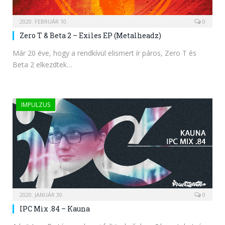
2020. FEBRUÁR 10.
0
Zero T & Beta 2 – Exiles EP (Metalheadz)
Már 20 éve, hogy a rendkívül elismert ír páros, Zero T és
Beta 2 elkezdtek…
IMPULZUS
2020. JANUÁR 30.
0
IPC Mix .84 – Kauna