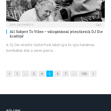
2019. DECEMBER 5.
0
All Subject To Vibes – válogatással jelentkezik DJ Die
kiadója!
A DJ Die vezette GutterFunk label újra és újra hatalmas
bombákat dob a zenei piacra…
Previous
Next
1
…
3
4
5
6
7
…
100
RÓLUNK