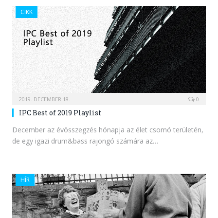
CIKK
2019. DECEMBER 18.
0
IPC Best of 2019 Playlist
December az évösszegzés hónapja az élet csomó területén,
de egy igazi drum&bass rajongó számára az…
HÍR