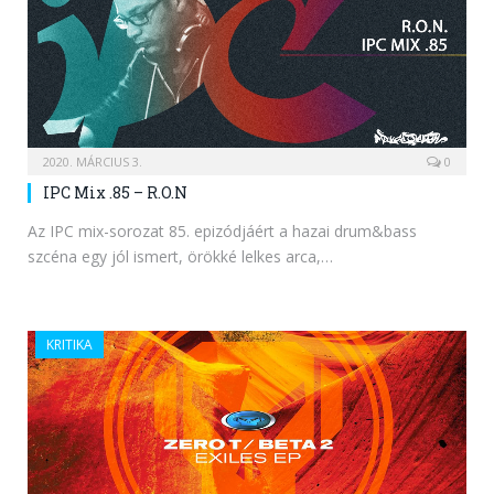
2020. MÁRCIUS 3.
0
IPC Mix .85 – R.O.N
Az IPC mix-sorozat 85. epizódjáért a hazai drum&bass
szcéna egy jól ismert, örökké lelkes arca,…
KRITIKA