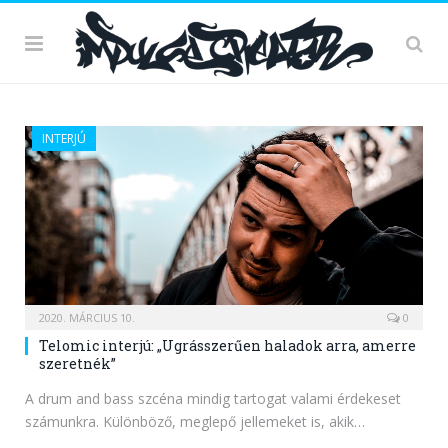
INTERJÚ
2020. MÁRCIUS 10.
0
Telomic interjú: „Ugrásszerűen haladok arra, amerre
szeretnék”
A drum and bass szcéna mindig tartogat valami érdekeset
számunkra. Különböző, meglepő jellemeket is, akik…