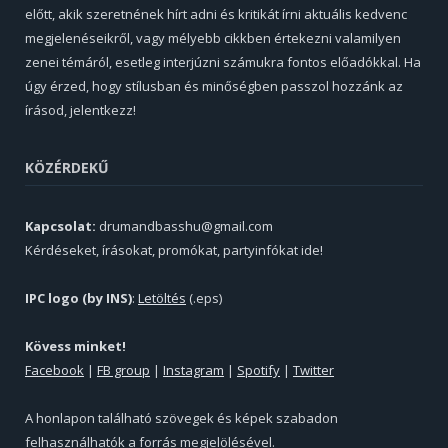
előtt, akik szeretnének hírt adni és kritikát írni aktuális kedvenc
megjelenéseikről, vagy mélyebb cikkben értekezni valamilyen
zenei témáról, esetleg interjúzni számukra fontos előadókkal. Ha
úgy érzed, hogy stílusban és minőségben passzol hozzánk az
írásod, jelentkezz!
KÖZÉRDEKŰ
Kapcsolat:
drumandbasshu@gmail.com
Kérdéseket, írásokat, promókat, partyinfókat ide!
IPC logo (by INS)
:
Letöltés
(.eps)
Kövess minket!
Facebook
|
FB group
|
Instagram
|
Spotify
|
Twitter
A honlapon található szövegek és képek szabadon
felhasználhatók a forrás megjelölésével.