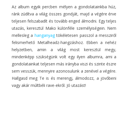
Az album egyik percben mélyen a gondolatainkba húz,
ránk zúdítva a világ összes gondját, majd a végére érve
teljesen felszabadít és tovább enged álmodni. Egy teljes
utazás, keresztül Mako különféle személyiségein. Nem
mellesleg a
hanganyag
tökéletesen passzol a messziről
felismerhető Metalheadz-hangzáshoz. Ebben a nehéz
helyzetben, amin a világ most keresztül megy,
mindenképp szükségünk volt egy ilyen albumra, ami a
gondolatainkat teljesen más irányba viszi és szinte észre
sem vesszük, mennyire azonosulunk a zenével a végére.
Hallgasd meg Te is és merengj, álmodozz, a jövőbeni
vagy akár múltbéli rave-ekről. Jó utazást!