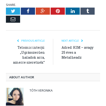
SHARE.
Twitter
Facebook
Google+
Pinterest
LinkedIn
Tumblr
Email
PREVIOUS ARTICLE
NEXT ARTICLE
Telomic interjú:
Adred: KIM – avagy
„Ugrásszerűen
25 éves a
haladok arra,
Metalheadz
amerre szeretnék”
ABOUT AUTHOR
TÓTH VERONIKA