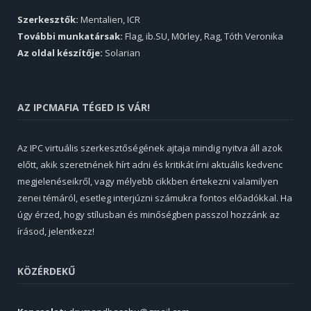
Szerkesztők:
Mentalien, ICR
További munkatársak:
Flag, ib.SU, M0rley, Rag, Tóth Veronika
Az oldal készítője:
Solarian
AZ IPCMAFIA TÉGED IS VÁR!
Az IPC virtuális szerkesztőségének ajtaja mindig nyitva áll azok
előtt, akik szeretnének hírt adni és kritikát írni aktuális kedvenc
megjelenéseikről, vagy mélyebb cikkben értekezni valamilyen
zenei témáról, esetleg interjúzni számukra fontos előadókkal. Ha
úgy érzed, hogy stílusban és minőségben passzol hozzánk az
írásod, jelentkezz!
KÖZÉRDEKŰ