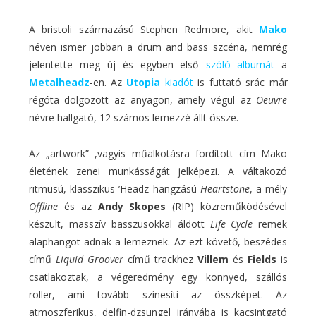
A bristoli származású Stephen Redmore, akit
Mako
néven ismer jobban a drum and bass szcéna, nemrég
jelentette meg új és egyben első
szóló albumát
a
Metalheadz
-en. Az
Utopia
kiadót
is futtató srác már
régóta dolgozott az anyagon, amely végül az
Oeuvre
névre hallgató, 12 számos lemezzé állt össze.
Az „artwork” ,vagyis műalkotásra fordított cím Mako
életének zenei munkásságát jelképezi. A váltakozó
ritmusú, klasszikus ’Headz hangzású
Heartstone
, a mély
Offline
és az
Andy Skopes
(RIP) közreműködésével
készült, masszív basszusokkal áldott
Life Cycle
remek
alaphangot adnak a lemeznek. Az ezt követő, beszédes
című
Liquid Groover
című trackhez
Villem
és
Fields
is
csatlakoztak, a végeredmény egy könnyed, szállós
roller, ami tovább színesíti az összképet. Az
atmoszferikus, delfin-dzsungel irányába is kacsintgató