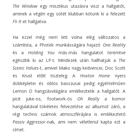
The Window
egy misztikus utazásra viszi a hallgatót,
aminek a végén egy sötét klubban kötünk ki a felezett
Fli It
-et hallgatva.
Ha ezzel még nem lett volna elég változatos a
számlista, a Photek munkásságára hajazó
One Reality
és a
Holding You
más-más hangulatot teremtve
egészítik ki az LP-t. Mindezek után hallhatjuk a
The
Scenic Values
-t, amivel Mako nagy kedvencei, Doc Scott
és Krust előtt tiszteleg. A
Hoxton Home
nyers
dobképletei és öblös basszusai pedig egyértelműen
Lemon D hangzásvilágára emlékeztetik a hallgatót. A
picit juke-os, footwork-ös
Oh Really
a komor
hangulatával tökéletes felvezetése az albumot záró, a
régi techno számok atmoszférájára is emlékeztető
Passiv Aggressor
-nak, ami nem véletlenül kapta ezt a
címet.