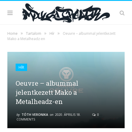
»
»
»
Home
Tartalom
Hír
Oeuvre – albummal jelentkezett
Mako a Metalheadz-en
HÍR
Oeuvre – albummal
jelentkezett Mako a
Metalheadz-en
by
TÓTH VERONIKA
on
2020. ÁPRILIS 18.
0
COMMENTS