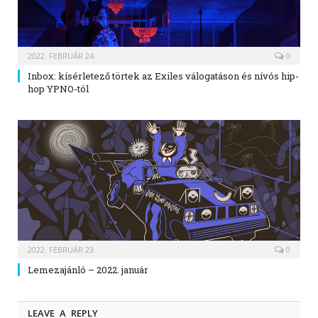
2022. FEBRUÁR 24.
0
Inbox: kísérletező törtek az Exiles válogatáson és nívós hip-
hop YPNO-tól
2022. FEBRUÁR 23.
0
Lemezajánló – 2022. január
LEAVE A REPLY