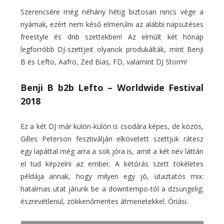
Szerencsére még néhány hétig biztosan nincs vége a
nyárnak, ezért nem késő elmerülni az alábbi napsütéses
freestyle és dnb szettekben! Az elmúlt két hónap
legforróbb DJ-szettjeit olyanok produkálták, mint Benji
B és Lefto, Aafro, Zed Bias, FD, valamint DJ Storm!
Benji B b2b Lefto – Worldwide Festival
2018
Ez a két DJ már külön-külön is csodára képes, de közös,
Gilles Peterson fesztiválján elkövetett szettjük rátesz
egy lapáttal még arra a sok jóra is, amit a két név láttán
el tud képzelni az ember. A kétórás szett tökéletes
példája annak, hogy milyen egy jó, utaztatós mix:
hatalmas utat járunk be a downtempo-tól a dzsungelig;
észrevétlenül, zökkenőmentes átmenetekkel. Óriási.