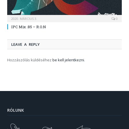
2020. MÁRCIUS 3.
0
IPC Mix .85 – R.O.N
LEAVE A REPLY
Hozzászólás küldéséhez
be kell jelentkezni
.
RÓLUNK