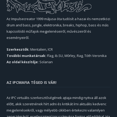
Az Impulsecreator 1999 májusa óta tudósít a hazai és nemzetközi
drum and bass, jungle, elektronika, breaks, hiphop, bass és más
kapcsolódó műfajok megjelenéseiről, művészeiről és
eseményeiről.
Szerkesztők:
Mentalien, ICR
További munkatársak:
Flag, ib.SU, M0rley, Rag, Tóth Veronika
Az oldal készítője:
Solarian
AZ IPCMAFIA TÉGED IS VÁR!
Az IPC virtuális szerkesztőségének ajtaja mindig nyitva áll azok
előtt, akik szeretnének hírt adni és kritikát írni aktuális kedvenc
megjelenéseikről, vagy mélyebb cikkben értekezni valamilyen
zenei témáról, esetleg interjúzni számukra fontos előadókkal. Ha