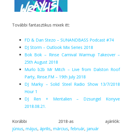
További fantasztikus mixek itt:
FD & Dan Stezo – SUNANDBASS Podcast #74
DJ Storm – Outlook Mix Series 2018
Bok Bok – Rinse Carnival Warmup Takeover –
25th August 2018
Murlo b2b Mr Mitch – Live from Dalston Roof
Party, Rinse.FM – 19th July 2018
DJ Marky – Solid Steel Radio Show 13/7/2018
Hour 1
DJ Ren + Mentalien – Dzsungel Konyve
2018.08.21.
Korábbi 2018-as ajánlók:
június
,
május
,
április
,
március
,
február
,
január