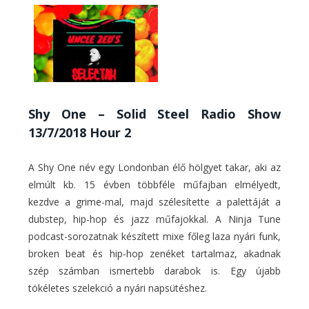
Shy One – Solid Steel Radio Show
13/7/2018 Hour 2
A Shy One név egy Londonban élő hölgyet takar, aki az
elmúlt kb. 15 évben többféle műfajban elmélyedt,
kezdve a grime-mal, majd szélesítette a palettáját a
dubstep, hip-hop és jazz műfajokkal. A Ninja Tune
podcast-sorozatnak készített mixe főleg laza nyári funk,
broken beat és hip-hop zenéket tartalmaz, akadnak
szép számban ismertebb darabok is. Egy újabb
tökéletes szelekció a nyári napsütéshez.