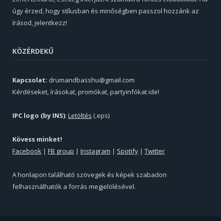
úgy érzed, hogy stílusban és minőségben passzol hozzánk az
írásod, jelentkezz!
KÖZÉRDEKŰ
Kapcsolat:
drumandbasshu@gmail.com
Kérdéseket, írásokat, promókat, partyinfókat ide!
IPC logo (by INS)
:
Letöltés
(.eps)
Kövess minket!
Facebook
|
FB group
|
Instagram
|
Spotify
|
Twitter
A honlapon található szövegek és képek szabadon
felhasználhatók a forrás megjelölésével.