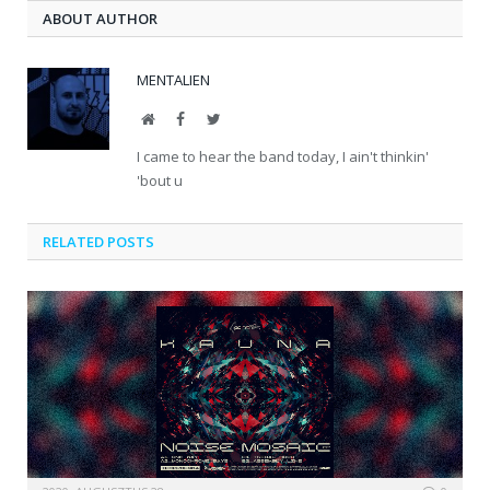
ABOUT AUTHOR
MENTALIEN
Website
Facebook
Twitter
I came to hear the band today, I ain't thinkin'
'bout u
RELATED POSTS