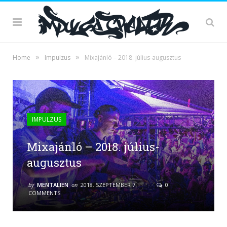
»
»
Home
Impulzus
Mixajánló – 2018. július-augusztus
IMPULZUS
Mixajánló – 2018. július-
augusztus
by
MENTALIEN
on
2018. SZEPTEMBER 7.
0
COMMENTS