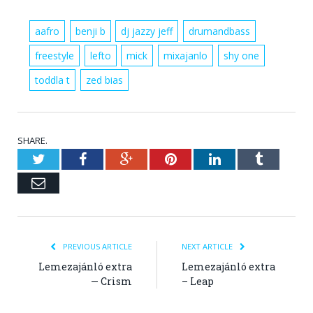
aafro
benji b
dj jazzy jeff
drumandbass
freestyle
lefto
mick
mixajanlo
shy one
toddla t
zed bias
SHARE.
Twitter
Facebook
Google+
Pinterest
LinkedIn
Tumblr
Email
PREVIOUS ARTICLE
NEXT ARTICLE
Lemezajánló extra
Lemezajánló extra
— Crism
– Leap