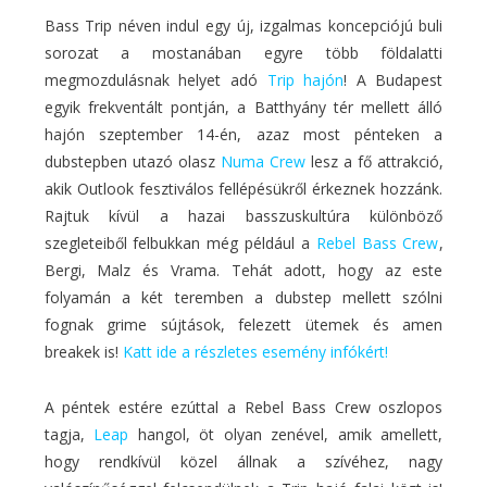
Bass Trip néven indul egy új, izgalmas koncepciójú buli
sorozat a mostanában egyre több földalatti
megmozdulásnak helyet adó
Trip hajón
! A Budapest
egyik frekventált pontján, a Batthyány tér mellett álló
hajón szeptember 14-én, azaz most pénteken a
dubstepben utazó olasz
Numa Crew
lesz a fő attrakció,
akik Outlook fesztiválos fellépésükről érkeznek hozzánk.
Rajtuk kívül a hazai basszuskultúra különböző
szegleteiből felbukkan még például a
Rebel Bass Crew
,
Bergi, Malz és Vrama. Tehát adott, hogy az este
folyamán a két teremben a dubstep mellett szólni
fognak grime sújtások, felezett ütemek és amen
breakek is!
Katt ide a részletes esemény infókért!
A péntek estére ezúttal a Rebel Bass Crew oszlopos
tagja,
Leap
hangol, öt olyan zenével, amik amellett,
hogy rendkívül közel állnak a szívéhez, nagy