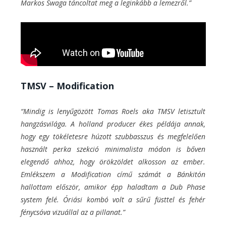
Markos Swaga táncoltat meg a leginkább a lemezről.”
TMSV – Modification
“Mindig is lenyűgözött Tomas Roels aka TMSV letisztult
hangzásvilága. A holland producer ékes példája annak,
hogy egy tökéletesre húzott szubbasszus és megfelelően
használt perka szekció minimalista módon is bőven
elegendő ahhoz, hogy örökzöldet alkosson az ember.
Emlékszem a Modification című számát a Bánkitón
hallottam először, amikor épp haladtam a Dub Phase
system felé. Óriási kombó volt a sűrű füsttel és fehér
fénycsóva vizuállal az a pillanat.”