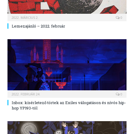
2022. MÁRCIUS 2.
0
Lemezajánló – 2022. február
2022. FEBRUÁR 24.
0
Inbox: kísérletező törtek az Exiles válogatáson és nívós hip-
hop YPNO-tól