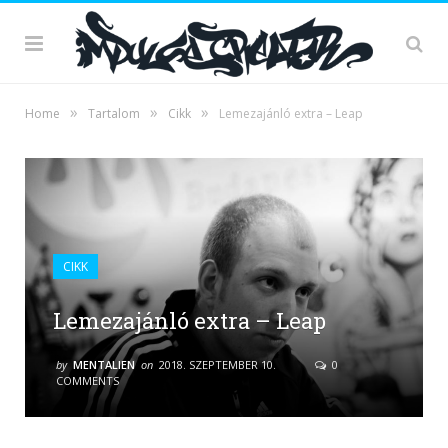
»
»
»
Home
Tartalom
Cikk
Lemezajánló extra – Leap
CIKK
Lemezajánló extra – Leap
by
MENTALIEN
on
2018. SZEPTEMBER 10.
0
COMMENTS