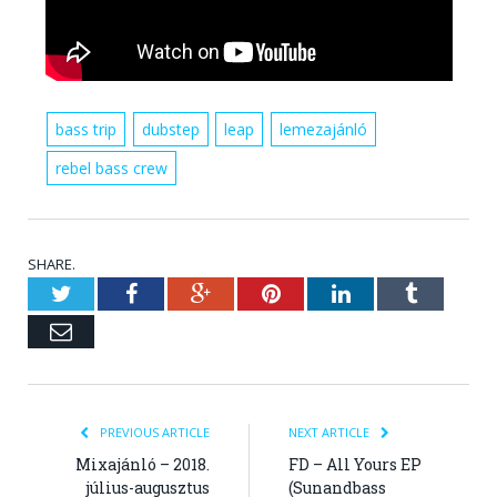
bass trip
dubstep
leap
lemezajánló
rebel bass crew
SHARE.
Twitter
Facebook
Google+
Pinterest
LinkedIn
Tumblr
Email
PREVIOUS ARTICLE
NEXT ARTICLE
Mixajánló – 2018.
FD – All Yours EP
július-augusztus
(Sunandbass