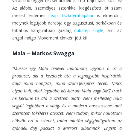
valószínűséggel felcsendülnek a Trip hajó falai közt is!
Az alábbi, személyes sztorikkal kiegészített öt szám
mellett érdemes
Leap diszkográfiájában
is elmerülni,
melynek legújabb darabja egy augusztusi, perkákban és
tribal-ös hangulatban gazdag
dubstep single
, ami az
angol Indigo Movement címkén jött ki!
Mala – Markos Swagga
“Muszáj egy Mala zenével indítanom, ugyanis ő az a
producer, aki a kezdetek óta a legnagyobb inspirációt
adja mind hangzás, mind szám-felépítés terén. Nincs
olyan buli, ahol legalább két-három Mala vagy DMZ track
ne kerülne tű alá a szettem alatt. Nem mellesleg nála
vegyül legjobban a világ- és a modern basszuszene, ami
szerintem tökéletes ötvözet. Nem tudom, mikor hallottam
először ezt a számot, talán miután végighallgattam az
ajándék digi packját a Mirrors albumnak. Engem a