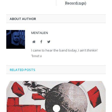
Recordings)
ABOUT AUTHOR
MENTALIEN
Website
Facebook
Twitter
I came to hear the band today, I ain't thinkin'
'bout u
RELATED POSTS