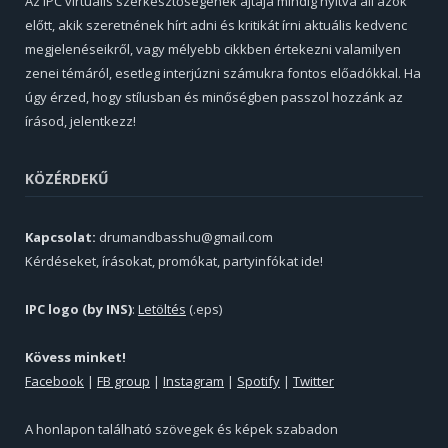
Az IPC virtuális szerkesztőségének ajtaja mindig nyitva áll azok
előtt, akik szeretnének hírt adni és kritikát írni aktuális kedvenc
megjelenéseikről, vagy mélyebb cikkben értekezni valamilyen
zenei témáról, esetleg interjúzni számukra fontos előadókkal. Ha
úgy érzed, hogy stílusban és minőségben passzol hozzánk az
írásod, jelentkezz!
KÖZÉRDEKŰ
Kapcsolat:
drumandbasshu@gmail.com
Kérdéseket, írásokat, promókat, partyinfókat ide!
IPC logo (by INS)
:
Letöltés
(.eps)
Kövess minket!
Facebook
|
FB group
|
Instagram
|
Spotify
|
Twitter
A honlapon található szövegek és képek szabadon