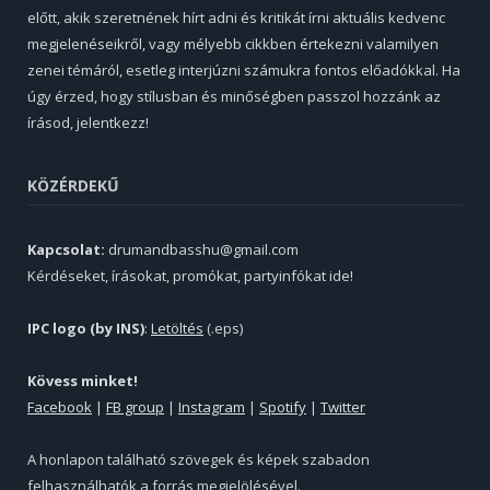
előtt, akik szeretnének hírt adni és kritikát írni aktuális kedvenc
megjelenéseikről, vagy mélyebb cikkben értekezni valamilyen
zenei témáról, esetleg interjúzni számukra fontos előadókkal. Ha
úgy érzed, hogy stílusban és minőségben passzol hozzánk az
írásod, jelentkezz!
KÖZÉRDEKŰ
Kapcsolat:
drumandbasshu@gmail.com
Kérdéseket, írásokat, promókat, partyinfókat ide!
IPC logo (by INS)
:
Letöltés
(.eps)
Kövess minket!
Facebook
|
FB group
|
Instagram
|
Spotify
|
Twitter
A honlapon található szövegek és képek szabadon
felhasználhatók a forrás megjelölésével.