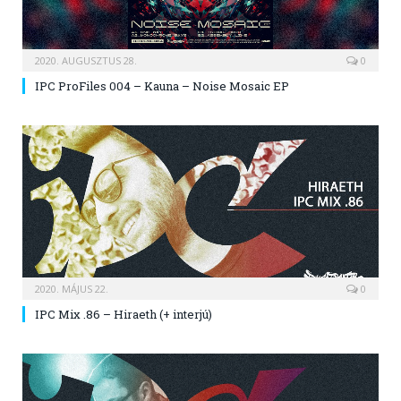
2020. AUGUSZTUS 28.
0
IPC ProFiles 004 – Kauna – Noise Mosaic EP
2020. MÁJUS 22.
0
IPC Mix .86 – Hiraeth (+ interjú)