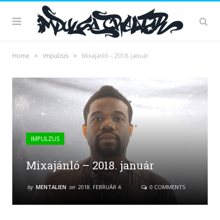
»
»
Home
Impulzus
Mixajánló – 2018. január
IMPULZUS
Mixajánló – 2018. január
by
MENTALIEN
on
2018. FEBRUÁR 4.
0 COMMENTS