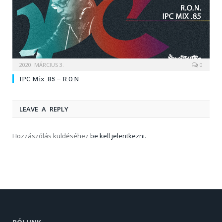
2020. MÁRCIUS 3.
0
IPC Mix .85 – R.O.N
LEAVE A REPLY
Hozzászólás küldéséhez
be kell jelentkezni
.