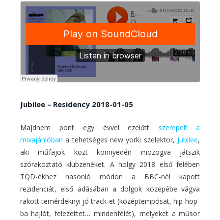
Jubilee – Residency 2018-01-05
Majdnem pont egy évvel ezelőtt
szerepelt a
mixajánlóban
a tehetséges new yorki szelektor,
Jubilee
,
aki műfajok közt könnyedén mozogva játszik
szórakoztató klubzenéket. A hölgy 2018 első felében
TQD-ékhez hasonló módon a BBC-nél kapott
rezidenciát, első adásában a dolgok közepébe vágva
rakott temérdeknyi jó track-et (középtempósat, hip-hop-
ba hajlót, felezettet… mindenfélét), melyeket a műsor