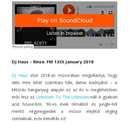
DJ Haus – Rinse. FM 13th January 2018
DJ Haus
első 2018-as műsorában megvillantja, hogy
idén mire lehet számítani tőle, illetve kiadójától – a
kétórás hanganyag alapján ez az év is meglehetősen
erős lesz az
Unknown To The Unknown
-nál! A gyakran
acid house-ból, ’90-es évek témáiból és jungle-ből
merítő négynegyedek a műsor elejétől végéig
zseniálisak, erős évindítás ez!