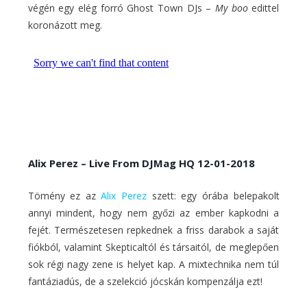
végén egy elég forró Ghost Town DJs –
My boo
edittel
koronázott meg.
Alix Perez – Live From DJMag HQ 12-01-2018
Tömény ez az
Alix Perez
szett: egy órába belepakolt
annyi mindent, hogy nem győzi az ember kapkodni a
fejét. Természetesen repkednek a friss darabok a saját
fiókból, valamint Skepticaltól és társaitól, de meglepően
sok régi nagy zene is helyet kap. A mixtechnika nem túl
fantáziadús, de a szelekció jócskán kompenzálja ezt!