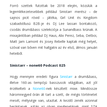
Forró szettek futottak be 2018 elején, közülük a
legemlékezetesebbek például Sinistarr merész – de
sajnos picit rövid – játéka, Girl Unit és Kingdom
szabadstílusú B2B-je és DJ Lee lassan bontakozó,
csodás drum&bass szelekciója a Sunandbass krúnak. A
mixajánlóban például DJ Haus, Alix Perez, Seba, Detboi,
Matt Jam Lamont és Josey Rebelle kaptak még helyet,
szóval van bőven mit hallgatni az év első, álmos januári
heteiből.
Sinistarr – none60 Podcast 025
Hogy mennyire eredeti figura
Sinistarr
a drum&bass,
illetve 160-as tempójú basszusok világában, azt jól
érzékelteti a
None60
-nek készített mixe. Mindössze
háromnegyed órán át tart a szett, de mégis történetet
mesél, mélysége van, utaztat. A kezdő zenék azonnal
berántanak, aztán az olyan meglepetések, mint SZA