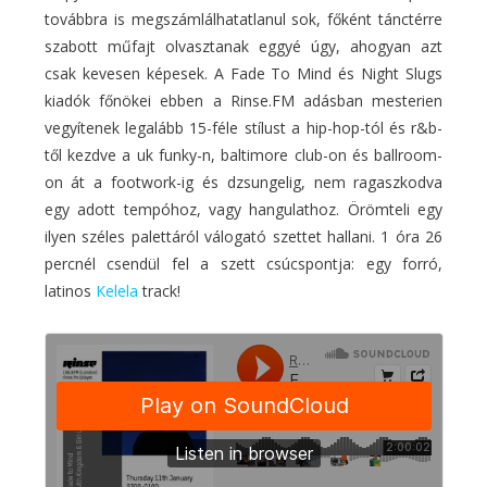
továbbra is megszámlálhatatlanul sok, főként tánctérre
szabott műfajt olvasztanak eggyé úgy, ahogyan azt
csak kevesen képesek. A Fade To Mind és Night Slugs
kiadók főnökei ebben a Rinse.FM adásban mesterien
vegyítenek legalább 15-féle stílust a hip-hop-tól és r&b-
től kezdve a uk funky-n, baltimore club-on és ballroom-
on át a footwork-ig és dzsungelig, nem ragaszkodva
egy adott tempóhoz, vagy hangulathoz. Örömteli egy
ilyen széles palettáról válogató szettet hallani. 1 óra 26
percnél csendül fel a szett csúcspontja: egy forró,
latinos
Kelela
track!