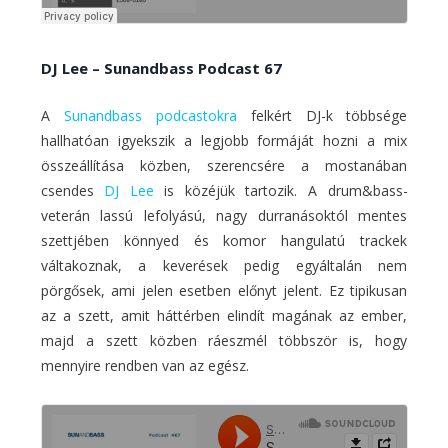
DJ Lee – Sunandbass Podcast 67
A
Sunandbass podcastokra
felkért DJ-k többsége
hallhatóan igyekszik a legjobb formáját hozni a mix
összeállítása közben, szerencsére a mostanában
csendes
DJ Lee
is közéjük tartozik. A drum&bass-
veterán lassú lefolyású, nagy durranásoktól mentes
szettjében könnyed és komor hangulatú trackek
váltakoznak, a keverések pedig egyáltalán nem
pörgősek, ami jelen esetben előnyt jelent. Ez tipikusan
az a szett, amit háttérben elindít magának az ember,
majd a szett közben ráeszmél többször is, hogy
mennyire rendben van az egész.