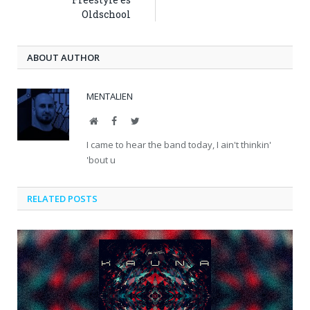
Oldschool
ABOUT AUTHOR
MENTALIEN
Website
Facebook
Twitter
I came to hear the band today, I ain't thinkin'
'bout u
RELATED POSTS