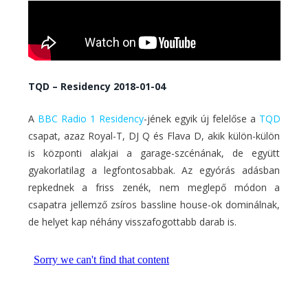
TQD – Residency 2018-01-04
A
BBC Radio 1 Residency
-jének egyik új felelőse a
TQD
csapat, azaz Royal-T, DJ Q és Flava D, akik külön-külön
is központi alakjai a garage-szcénának, de együtt
gyakorlatilag a legfontosabbak. Az egyórás adásban
repkednek a friss zenék, nem meglepő módon a
csapatra jellemző zsíros bassline house-ok dominálnak,
de helyet kap néhány visszafogottabb darab is.