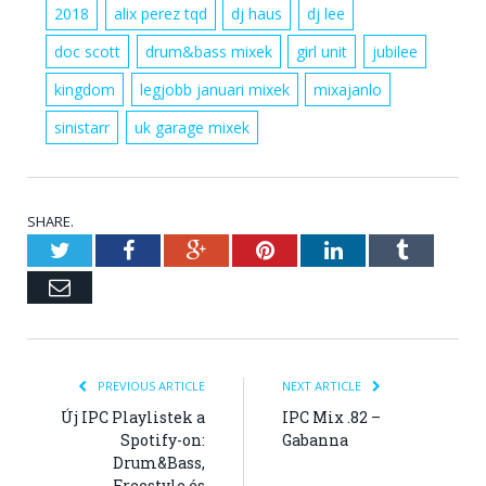
2018
alix perez tqd
dj haus
dj lee
doc scott
drum&bass mixek
girl unit
jubilee
kingdom
legjobb januari mixek
mixajanlo
sinistarr
uk garage mixek
SHARE.
Twitter
Facebook
Google+
Pinterest
LinkedIn
Tumblr
Email
PREVIOUS ARTICLE
NEXT ARTICLE
Új IPC Playlistek a
IPC Mix .82 –
Spotify-on:
Gabanna
Drum&Bass,
Freestyle és