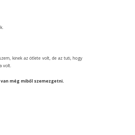
k.
em, kinek az ötlete volt, de az tuti, hogy
 volt.
s van még miből szemezgetni.