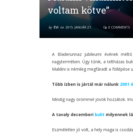
voltam kötve”
by
ÉVI
on
2015. JANUÁR 27.
0 COMMENTS
A Bladerunnaz jubileumi évének mélt
nagytermében. Úgy tűnik, a teltházas buli
Maldini is némileg megfáradt a föllépése u
Több ízben is jártál már nálunk
2001 
Mindig nagy örömmel jövök hozzátok. Imád
A tavaly decemberi
bulit
milyennek l
Eszméletlen jó volt, a hely maga is csodás