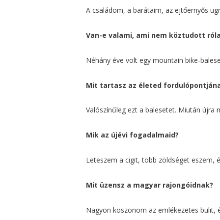
A családom, a barátaim, az ejtőernyős ugr
Van-e valami, ami nem köztudott ról
Néhány éve volt egy mountain bike-balese
Mit tartasz az életed fordulópontján
Valószínűleg ezt a balesetet. Miután újr
Mik az újévi fogadalmaid?
Leteszem a cigit, több zöldséget eszem, 
Mit üzensz a magyar rajongóidnak?
Nagyon köszönöm az emlékezetes bulit, és