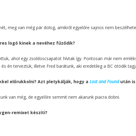
t, meg van még pár dolog, amikről egyelőre sajnos nem beszélhete
res logó kinek a nevéhez fűződik?
ttuk, ahol egy zsoldoscsapatot hívtak így. Pontosan már nem emléksz
s én terveztük, illetve Fred barátunk, aki eredetileg a BC ötödik tagja
kel előrukkolni? Azt pletykálják, hogy a
Lost and Found
után i
uccunk van még, de egyelőre semmit nem akarunk piacra dobni.
ygen-remixet készíti?