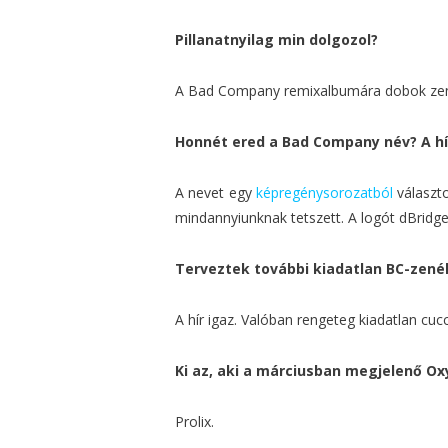
Pillanatnyilag min dolgozol?
A Bad Company remixalbumára dobok zené
Honnét ered a Bad Company név? A hí
A nevet egy
képregénysorozatból
választo
mindannyiunknak tetszett. A logót dBridge é
Terveztek további kiadatlan BC-zenék
A hír igaz. Valóban rengeteg kiadatlan c
Ki az, aki a márciusban megjelenő Ox
Prolix.