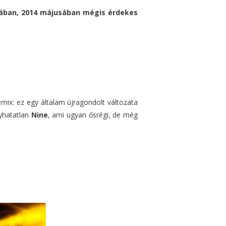
isában, 2014 májusában mégis érdekes
mix: ez egy általam újragondolt változata
gyhatatlan
Nine
, ami ugyan ősrégi, de még