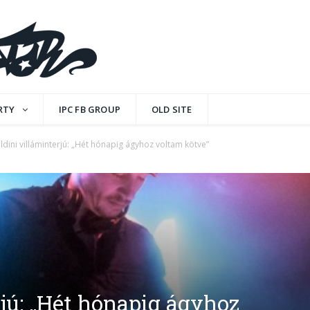
RTY
IPC FB GROUP
OLD SITE
ldini villáminterjú: „Hét hónapig ágyhoz voltam kötve”
jú: „Hét hónapig ágyhoz