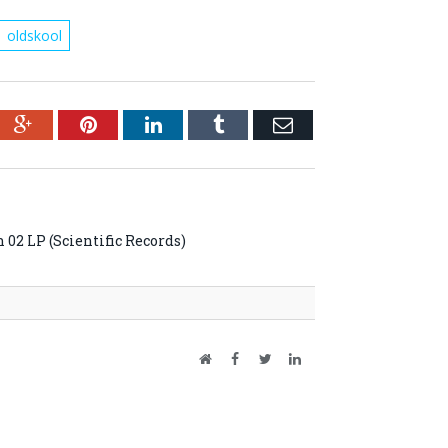
oldskool
ebook
Google+
Pinterest
LinkedIn
Tumblr
Email
 02 LP (Scientific Records)
Website
Facebook
Twitter
LinkedIn