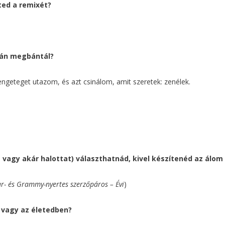
ted a remixét?
rán megbántál?
ngeteget utazom, és azt csinálom, amit szeretek: zenélek.
 vagy akár halottat) választhatnád, kivel készítenéd az álo
r- és Grammy-nyertes szerzőpáros – Évi
)
 vagy az életedben?