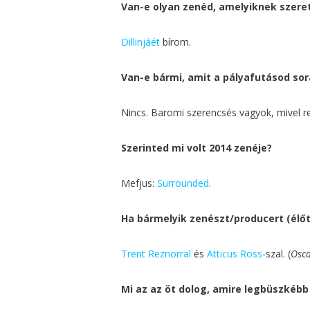
Van-e olyan zenéd, amelyiknek szere
Dillinjáét
bírom.
Van-e bármi, amit a pályafutásod so
Nincs. Baromi szerencsés vagyok, mivel re
Szerinted mi volt 2014 zenéje?
Mefjus:
Surrounded
.
Ha bármelyik zenészt/producert (élőt
Trent Reznorral
és
Atticus Ross
-szal. (
Osca
Mi az az öt dolog, amire legbüszkébb