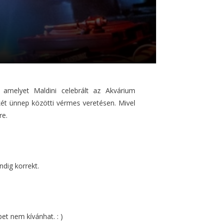
, amelyet Maldini celebrált az Akvárium
 két ünnep közötti vérmes veretésen. Mivel
re.
dig korrekt.
et nem kívánhat. : )