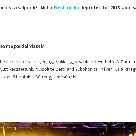
ból összeálljatok? Noha
Fresh nélkül
léptetek föl 2013 ápril
iba magaddal viszel?
yben az intro másmilyen, így sokkal gyorsabban keverhető. A
Code
re
ütt készítettünk, “Absolute Zero and Subphonics” néven. És a kiha
 az első hivatalos BC-megjelenésünk is.