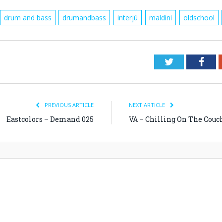
drum and bass
drumandbass
interjú
maldini
oldschool
Twitter
Fac
PREVIOUS ARTICLE
NEXT ARTICLE
Eastcolors – Demand 025
VA – Chilling On The Couch