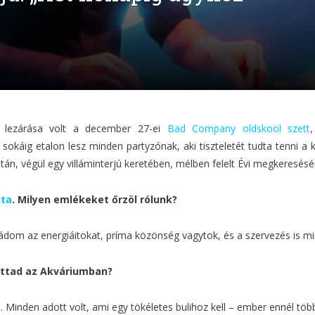
ó lezárása volt a december 27-ei
Bad Company oldskool szett
 sokáig etalon lesz minden partyzónak, aki tiszteletét tudta tenni a
tán, végül egy villáminterjú keretében, mélben felelt Évi megkeresésé
óta
.
Milyen emlékeket őrzöl rólunk?
om az energiáitokat, príma közönség vagytok, és a szervezés is min
áttad az Akváriumban?
. Minden adott volt, ami egy tökéletes bulihoz kell – ember ennél több