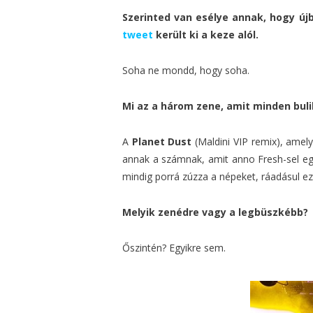
Szerinted van esélye annak, hogy új
tweet
került ki a keze alól.
Soha ne mondd, hogy soha.
Mi az a három zene, amit minden bul
A
Planet Dust
(Maldini VIP remix), amel
annak a számnak, amit anno Fresh-sel egy
mindig porrá zúzza a népeket, ráadásul ez
Melyik zenédre vagy a legbüszkébb?
Őszintén? Egyikre sem.