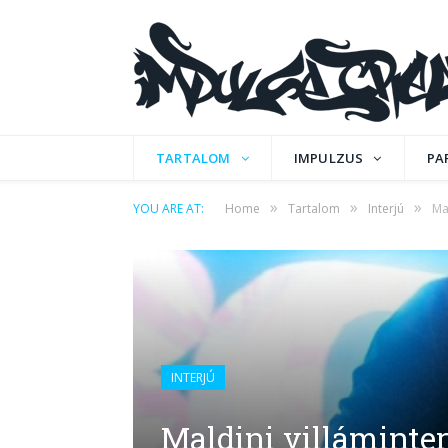
TARTALOM
IMPULZUS
PA
»
»
»
YOU ARE AT:
Home
Tartalom
Interjú
Ma
INTERJÚ
Maldini villáminter