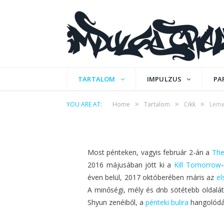
CIKK
Lemezajánló extra 
TARTALOM
IMPULZUS
PA
by
ÉVI
on
2018. JANUÁR 30.
0 COMMENTS
»
»
»
YOU ARE AT:
Home
Tartalom
Cikk
Leme
Most pénteken, vagyis február 2-án a
The
2016 májusában jött ki a
Kill Tomorrow
éven belül, 2017 októberében máris az
el
A minőségi, mély és dnb sötétebb oldalát
Shyun zenéiből, a
pénteki bulira
hangolódá