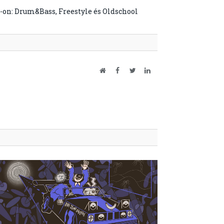
y-on: Drum&Bass, Freestyle és Oldschool
Website
Facebook
Twitter
LinkedIn