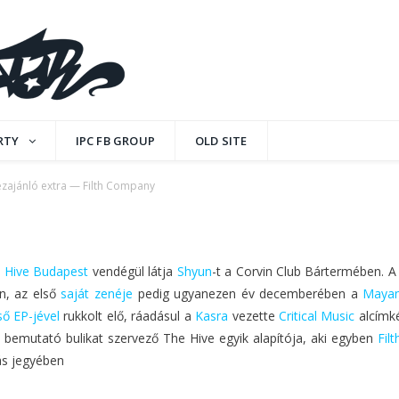
— Filth Company
RTY
IPC FB GROUP
OLD SITE
zajánló extra — Filth Company
 Hive Budapest
vendégül látja
Shyun
-t a Corvin Club Bártermében. A 
-n, az első
saját zenéje
pedig ugyanezen év decemberében a
Mayan
ső EP-jével
rukkolt elő, ráadásul a
Kasra
vezette
Critical Music
alcímké
 bemutató bulikat szervező The Hive egyik alapítója, aki egyben
Fil
s jegyében