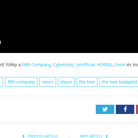
tt föllép a
Filth Company
,
Cybershot
,
Unofficial: HORNS
,
Crism
és Ins
s
filth company
neuro
shyun
the hive
the hive budapest
Twitter
Fac
PREVIOUS ARTICLE
NEXT ARTICLE