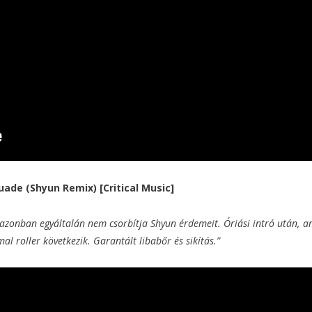
uade (Shyun Remix) [Critical Music]
zonban egyáltalán nem csorbítja Shyun érdemeit. Óriási intró után, a
l roller következik. Garantált libabőr és sikítás.”