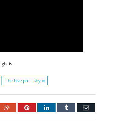
ight is.
the hive pres. shyun
ebook
Google+
Pinterest
LinkedIn
Tumblr
Email