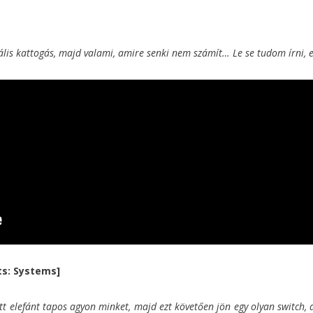
lis kattogás, majd valami, amire senki nem számít… Le se tudom írni, ezt
nts: Systems]
t elefánt tapos agyon minket, majd ezt követően jön egy olyan switch, 