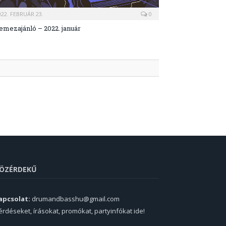
022. FEBRUÁR 23.
0
emezajánló – 2022. január
ÖZÉRDEKŰ
apcsolat:
drumandbasshu@gmail.com
érdéseket, írásokat, promókat, partyinfókat ide!