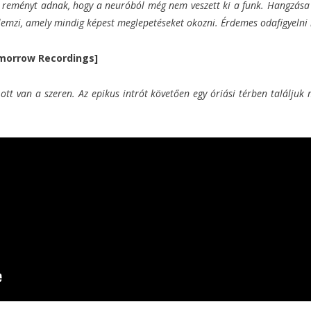
 reményt adnak, hogy a neuróból még nem veszett ki a funk. Hangzása e
llemzi, amely mindig képest meglepetéseket okozni. Érdemes odafigyelni 
omorrow Recordings]
 ott van a szeren. Az epikus intrót követően egy óriási térben találj