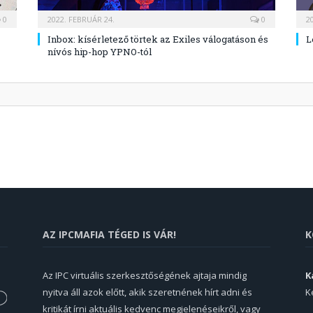
0
2022. FEBRUÁR 24.
0
2
Inbox: kísérletező törtek az Exiles válogatáson és
L
nívós hip-hop YPNO-tól
AZ IPCMAFIA TÉGED IS VÁR!
K
Az IPC virtuális szerkesztőségének ajtaja mindig
K
nyitva áll azok előtt, akik szeretnének hírt adni és
K
kritikát írni aktuális kedvenc megjelenéseikről, vagy