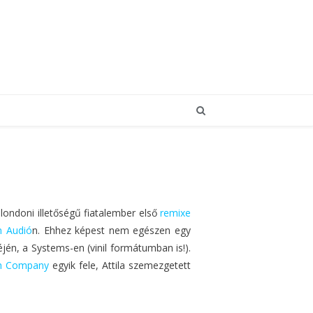
londoni illetőségű fiatalember első
remixe
 Audió
n. Ehhez képest nem egészen egy
jén, a Systems-en (vinil formátumban is!).
th Company
egyik fele, Attila szemezgetett