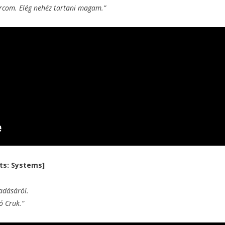
arcom. Elég nehéz tartani magam.”
nts: Systems]
zadásáról.
ó Cruk.”