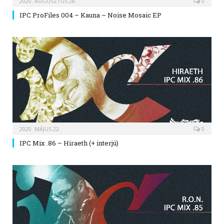
2020. AUGUSZTUS 28.
0
IPC ProFiles 004 – Kauna – Noise Mosaic EP
2020. MÁJUS 22.
0
IPC Mix .86 – Hiraeth (+ interjú)