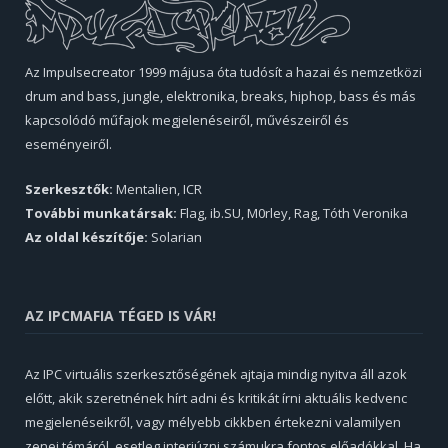
Az Impulsecreator 1999 májusa óta tudósít a hazai és nemzetközi
drum and bass, jungle, elektronika, breaks, hiphop, bass és más
kapcsolódó műfajok megjelenéseiről, művészeiről és
eseményeiről.
Szerkesztők:
Mentalien, ICR
További munkatársak:
Flag, ib.SU, M0rley, Rag, Tóth Veronika
Az oldal készítője:
Solarian
AZ IPCMAFIA TÉGED IS VÁR!
Az IPC virtuális szerkesztőségének ajtaja mindig nyitva áll azok
előtt, akik szeretnének hírt adni és kritikát írni aktuális kedvenc
megjelenéseikről, vagy mélyebb cikkben értekezni valamilyen
zenei témáról, esetleg interjúzni számukra fontos előadókkal. Ha