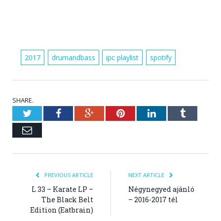
2017
drumandbass
ipc playlist
spotify
SHARE.
Twitter
Facebook
Google+
Pinterest
LinkedIn
Tumblr
Email
PREVIOUS ARTICLE
NEXT ARTICLE
L 33 – Karate LP –
Négynegyed ajánló
The Black Belt
– 2016-2017 tél
Edition (Eatbrain)