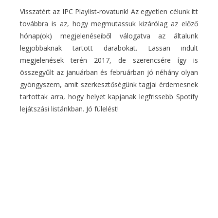
Visszatért az IPC Playlist-rovatunk! Az egyetlen célunk itt
továbbra is az, hogy megmutassuk kizárólag az előző
hónap(ok) megjelenéseiből válogatva az általunk
legjobbaknak tartott darabokat. Lassan indult
megjelenések terén 2017, de szerencsére így is
összegyűlt az januárban és februárban jó néhány olyan
gyöngyszem, amit szerkesztőségünk tagjai érdemesnek
tartottak arra, hogy helyet kapjanak legfrissebb Spotify
lejátszási listánkban. Jó fülelést!