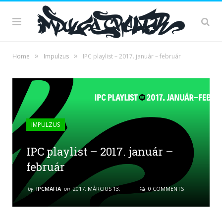
»
»
Home
Impulzus
IPC playlist – 2017. január – február
IMPULZUS
IPC playlist – 2017. január –
február
by
IPCMAFIA
on
2017. MÁRCIUS 13.
0 COMMENTS