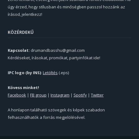
úgy érzed, hogy stílusban és minőségben passzol hozzánk az
írásod, jelentkezz!
KÖZÉRDEKŰ
Kapcsolat:
drumandbasshu@gmail.com
Kérdéseket, írásokat, promókat, partyinfókat ide!
IPC logo (by INS)
:
Letöltés
(.eps)
Kövess minket!
Facebook
|
FB group
|
Instagram
|
Spotify
|
Twitter
A honlapon található szövegek és képek szabadon
felhasználhatók a forrás megjelölésével.