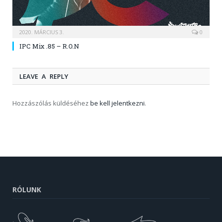
2020. MÁRCIUS 3.
0
IPC Mix .85 – R.O.N
LEAVE A REPLY
Hozzászólás küldéséhez
be kell jelentkezni
.
RÓLUNK