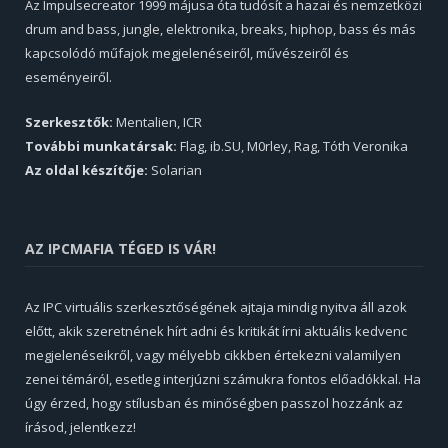
Az Impulsecreator 1999 májusa óta tudósít a hazai és nemzetközi
drum and bass, jungle, elektronika, breaks, hiphop, bass és más
kapcsolódó műfajok megjelenéseiről, művészeiről és
eseményeiről.
Szerkesztők:
Mentalien, ICR
További munkatársak:
Flag, ib.SU, M0rley, Rag, Tóth Veronika
Az oldal készítője:
Solarian
AZ IPCMAFIA TÉGED IS VÁR!
Az IPC virtuális szerkesztőségének ajtaja mindig nyitva áll azok
előtt, akik szeretnének hírt adni és kritikát írni aktuális kedvenc
megjelenéseikről, vagy mélyebb cikkben értekezni valamilyen
zenei témáról, esetleg interjúzni számukra fontos előadókkal. Ha
úgy érzed, hogy stílusban és minőségben passzol hozzánk az
írásod, jelentkezz!