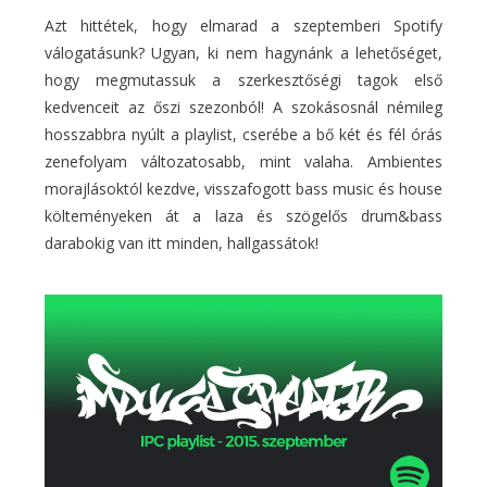
Azt hittétek, hogy elmarad a szeptemberi Spotify
válogatásunk? Ugyan, ki nem hagynánk a lehetőséget,
hogy megmutassuk a szerkesztőségi tagok első
kedvenceit az őszi szezonból! A szokásosnál némileg
hosszabbra nyúlt a playlist, cserébe a bő két és fél órás
zenefolyam változatosabb, mint valaha. Ambientes
morajlásoktól kezdve, visszafogott bass music és house
költeményeken át a laza és szögelős drum&bass
darabokig van itt minden, hallgassátok!