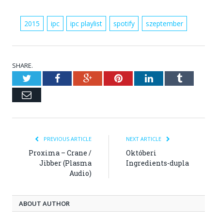
2015
ipc
ipc playlist
spotify
szeptember
SHARE.
Twitter
Facebook
Google+
Pinterest
LinkedIn
Tumblr
Email
PREVIOUS ARTICLE
NEXT ARTICLE
Proxima – Crane /
Októberi
Jibber (Plasma
Ingredients-dupla
Audio)
ABOUT AUTHOR