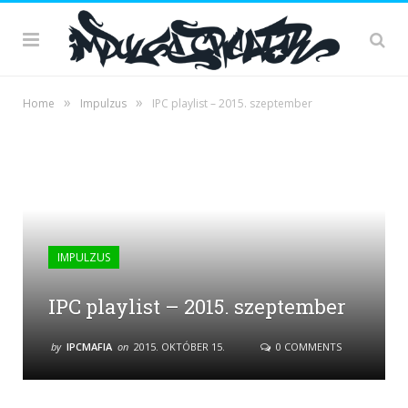
»
»
Home
Impulzus
IPC playlist – 2015. szeptember
IMPULZUS
IPC playlist – 2015. szeptember
by
IPCMAFIA
on
2015. OKTÓBER 15.
0 COMMENTS