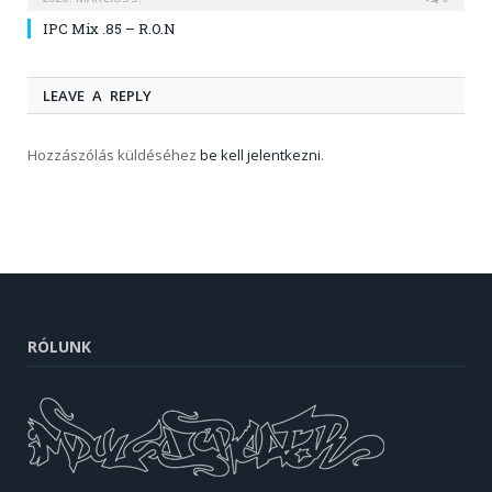
IPC Mix .85 – R.O.N
LEAVE A REPLY
Hozzászólás küldéséhez
be kell jelentkezni
.
RÓLUNK