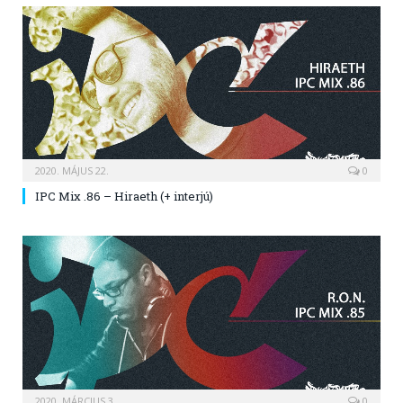
2020. MÁJUS 22.
0
IPC Mix .86 – Hiraeth (+ interjú)
2020. MÁRCIUS 3.
0