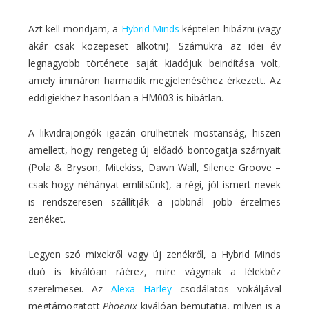
Azt kell mondjam, a
Hybrid Minds
képtelen hibázni (vagy
akár csak közepeset alkotni). Számukra az idei év
legnagyobb története saját kiadójuk beindítása volt,
amely immáron harmadik megjelenéséhez érkezett. Az
eddigiekhez hasonlóan a HM003 is hibátlan.
A likvidrajongók igazán örülhetnek mostanság, hiszen
amellett, hogy rengeteg új előadó bontogatja szárnyait
(Pola & Bryson, Mitekiss, Dawn Wall, Silence Groove –
csak hogy néhányat említsünk), a régi, jól ismert nevek
is rendszeresen szállítják a jobbnál jobb érzelmes
zenéket.
Legyen szó mixekről vagy új zenékről, a Hybrid Minds
duó is kiválóan ráérez, mire vágynak a lélekbéz
szerelmesei. Az
Alexa Harley
csodálatos vokáljával
megtámogatott
Phoenix
kiválóan bemutatja, milyen is a