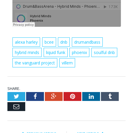
alexa harley
bcee
dnb
drumandbass
hybrid minds
liquid funk
phoenix
soulful dnb
the vanguard project
villem
SHARE.
Twitter
Facebook
Google+
Pinterest
LinkedIn
Tumblr
Email