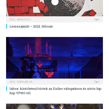
2022. MÁRCIUS 2.
0
Lemezajánló – 2022. február
2022. FEBRUÁR 24.
0
Inbox: kísérletező törtek az Exiles válogatáson és nívós hip-
hop YPNO-tól