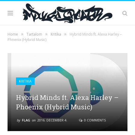
»
»
»
Home
Tartalom
Kritika
Hybrid Minds ft. Alexa Harley –
Phoenix (Hybrid Music)
KRITIKA
Hybrid Minds ft. Alexa Harley –
Phoenix (Hybrid Music)
by
FLAG
on
2016. DECEMBER 4.
0 COMMENTS