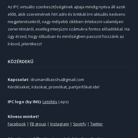
Az IPC virtuális szerkesztőségének ajtaja mindig nyitva áll azok
előtt, akik szeretnének hírt adni és kritikát írni aktuális kedvenc
megjelenéseikről, vagy mélyebb cikkben értekezni valamilyen
zenei témáról, esetleg interjúzni számukra fontos előadókkal. Ha
úgy érzed, hogy stílusban és minőségben passzol hozzánk az
írásod, jelentkezz!
KÖZÉRDEKŰ
Kapcsolat:
drumandbasshu@gmail.com
Kérdéseket, írásokat, promókat, partyinfókat ide!
IPC logo (by INS)
:
Letöltés
(.eps)
Kövess minket!
Facebook
|
FB group
|
Instagram
|
Spotify
|
Twitter