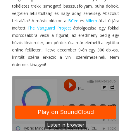
tökéletes trekk: simogató basszusfolyam, puha dobok,
végtelen letisztultság és nagy adag zeneiség. Abszolút
telitalálat! A másik oldalon a
BCee
és
Villem
által útjára
indított
The Vanguard Project
átdolgozása egy fokkal
morcosabbra veszi a figurát, az eredmény pedig egy
húzós likvidroller, ami péntek óta már elérhető a legtöbb
online felületen, illetve december 9-én egy 300 db.-os,
limitált széria érkezik a vinil szerelmeseinek. Nem
érdemes kihagyni!