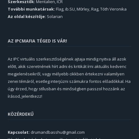
Szerkesztők:
Mentalien, ICR
További munkatársak:
Flag, ib.SU, M0rley, Rag, Tóth Veronika
Az oldal készítője:
Solarian
AZ IPCMAFIA TÉGED IS VÁR!
Az IPC virtuális szerkesztőségének ajtaja mindig nyitva áll azok
előtt, akik szeretnének hírt adni és kritikát írni aktuális kedvenc
megjelenéseikről, vagy mélyebb cikkben értekezni valamilyen
zenei témáról, esetleg interjúzni számukra fontos előadókkal. Ha
úgy érzed, hogy stílusban és minőségben passzol hozzánk az
írásod, jelentkezz!
KÖZÉRDEKŰ
Kapcsolat:
drumandbasshu@gmail.com