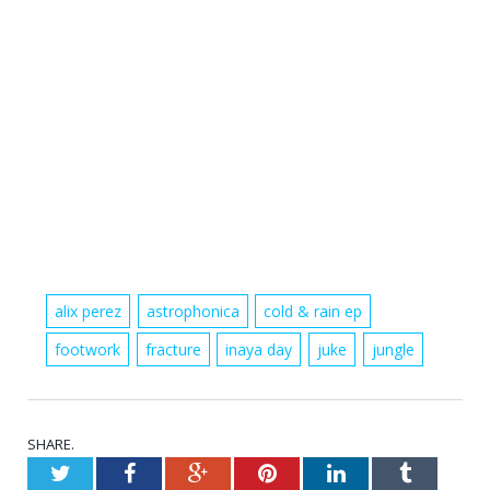
alix perez
astrophonica
cold & rain ep
footwork
fracture
inaya day
juke
jungle
SHARE.
Twitter
Facebook
Google+
Pinterest
LinkedIn
Tumblr