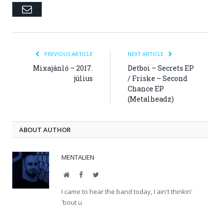
Email
PREVIOUS ARTICLE
NEXT ARTICLE
Mixajánló – 2017.
Detboi – Secrets EP
július
/ Friske – Second
Chance EP
(Metalheadz)
ABOUT AUTHOR
MENTALIEN
Website
Facebook
Twitter
I came to hear the band today, I ain't thinkin'
'bout u