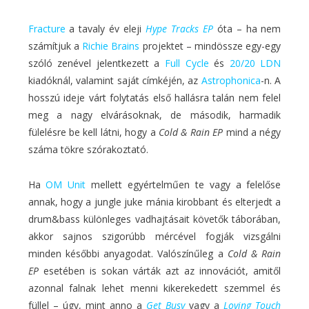
Fracture
a tavaly év eleji
Hype Tracks EP
óta – ha nem
számítjuk a
Richie Brains
projektet – mindössze egy-egy
szóló zenével jelentkezett a
Full Cycle
és
20/20 LDN
kiadóknál, valamint saját címkéjén, az
Astrophonica
-n. A
hosszú ideje várt folytatás első hallásra talán nem felel
meg a nagy elvárásoknak, de második, harmadik
fülelésre be kell látni, hogy a
Cold & Rain EP
mind a négy
száma tökre szórakoztató.
Ha
OM Unit
mellett egyértelműen te vagy a felelőse
annak, hogy a jungle juke mánia kirobbant és elterjedt a
drum&bass különleges vadhajtásait követők táborában,
akkor sajnos szigorúbb mércével fogják vizsgálni
minden későbbi anyagodat. Valószínűleg a
Cold & Rain
EP
esetében is sokan várták azt az innovációt, amitől
azonnal falnak lehet menni kikerekedett szemmel és
füllel – úgy, mint anno a
Get Busy
vagy a
Loving Touch