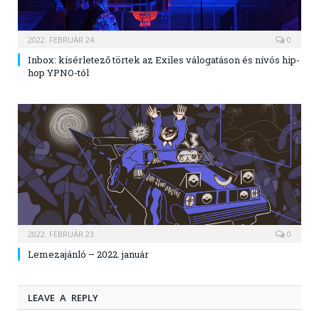
2022. FEBRUÁR 24.
0
Inbox: kísérletező törtek az Exiles válogatáson és nívós hip-
hop YPNO-tól
2022. FEBRUÁR 23.
0
Lemezajánló – 2022. január
LEAVE A REPLY