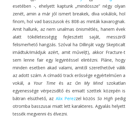
esetében -, ehelyett kaptunk „mindössze” négy olyan
zenét, amin a már jól ismert breakek, díva vokálok, hol
finom, hol vad basszusok és 808-as minták kavarognak.
Amit hallunk, az nem unalmas önismétlés, hanem évek
alatt tökéletességig fejlesztett saját, messziről
felismerhető hangzás. Szóval ha Dillinját vagy Skepticalt
imádtuk/imádjuk azért, amit művel(t), akkor Fracture-t
sem lenne fair egy legyintéssel elintézni. Pláne, hogy
minden esetben akad valami, amitől szerethetővé válik
az adott szám. A címadó track erőssége egyértelműen a
vokál, a
Your Time
és az
On My Mind
szokatlan
egyenessége vérpezsdítő és emiatt szettek közepén is
bátran elsüthető, az
Alix Perez
zel közös
So High
pedig
otromba basszusai miatt lett karakteres. Agyalás helyett
tessék megvenni és élvezni.