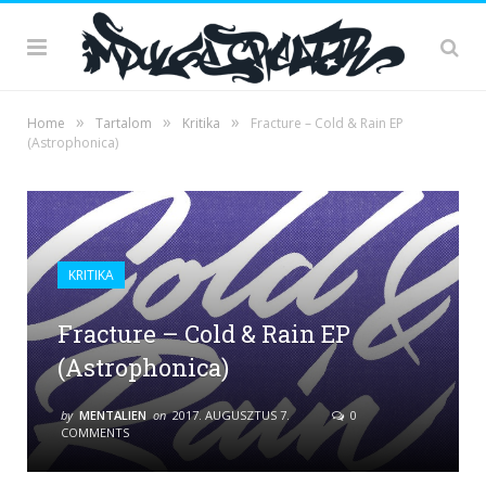
»
»
»
Home
Tartalom
Kritika
Fracture – Cold & Rain EP
(Astrophonica)
KRITIKA
Fracture – Cold & Rain EP
(Astrophonica)
by
MENTALIEN
on
2017. AUGUSZTUS 7.
0
COMMENTS