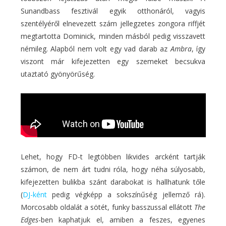
Sunandbass fesztivál egyik otthonáról, vagyis
szentélyéről elnevezett szám jellegzetes zongora riffjét
megtartotta Dominick, minden másból pedig visszavett
némileg. Alapból nem volt egy vad darab az
Ambra
, így
viszont már kifejezetten egy szemeket becsukva
utaztató gyönyörűség.
Lehet, hogy FD-t legtöbben likvides arcként tartják
számon, de nem árt tudni róla, hogy néha súlyosabb,
kifejezetten bulikba szánt darabokat is hallhatunk tőle
(
DJ-ként
pedig végképp a sokszínűség jellemző rá).
Morcosabb oldalát a sötét, funky basszussal ellátott
The
Edges
-ben kaphatjuk el, amiben a feszes, egyenes