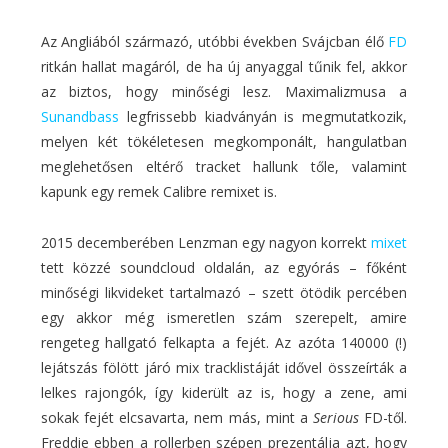
Az Angliából származó, utóbbi években Svájcban élő
FD
ritkán hallat magáról, de ha új anyaggal tűnik fel, akkor
az biztos, hogy minőségi lesz. Maximalizmusa a
Sunandbass
legfrissebb kiadványán is megmutatkozik,
melyen két tökéletesen megkomponált, hangulatban
meglehetősen eltérő tracket hallunk tőle, valamint
kapunk egy remek Calibre remixet is.
2015 decemberében Lenzman egy nagyon korrekt
mixet
tett közzé soundcloud oldalán, az egyórás – főként
minőségi likvideket tartalmazó – szett ötödik percében
egy akkor még ismeretlen szám szerepelt, amire
rengeteg hallgató felkapta a fejét. Az azóta 140000 (!)
lejátszás fölött járó mix tracklistáját idővel összeírták a
lelkes rajongók, így kiderült az is, hogy a zene, ami
sokak fejét elcsavarta, nem más, mint a
Serious
FD-től.
Freddie ebben a rollerben szépen prezentálja azt, hogy