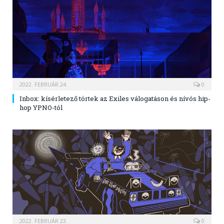
2022. FEBRUÁR 24.
0
Inbox: kísérletező törtek az Exiles válogatáson és nívós hip-
hop YPNO-tól
2022. FEBRUÁR 23.
0