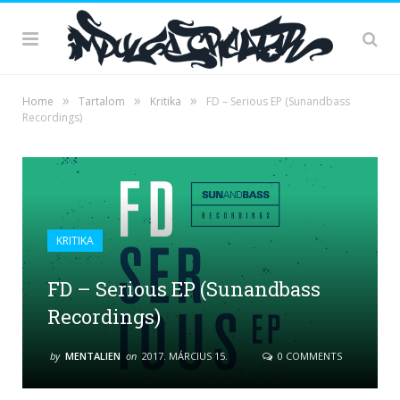
»
»
»
Home
Tartalom
Kritika
FD – Serious EP (Sunandbass
Recordings)
KRITIKA
FD – Serious EP (Sunandbass
Recordings)
by
MENTALIEN
on
2017. MÁRCIUS 15.
0 COMMENTS