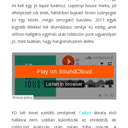
mi kell egy jó liquid funkhoz: csipetnyi house minta, jól
elhelyezett női ének, háttérben bujkáló finom szőnyegek
és egy kövér, mégis simogató bassline. 2017 egyik
legjobb lélekkel teli drum&bass zenéje ez eddig, amit
otthon hallgatni egymás után többször pont ugyanolyan
jó, mint buliban, nagy hangrendszeren átélni.
FD két évvel ezelőtti zenéjének
Calibre
átirata első
hallásra nem sokban különbözik az eredetitől, de
többszöri lejátszás után mégis fülbe mászik. A