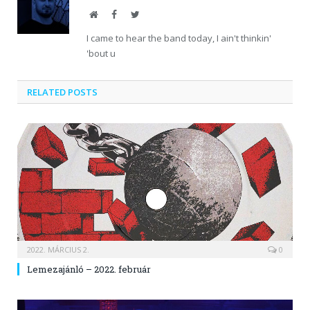
Website
Facebook
Twitter
I came to hear the band today, I ain't thinkin'
'bout u
RELATED POSTS
2022. MÁRCIUS 2.
0
Lemezajánló – 2022. február