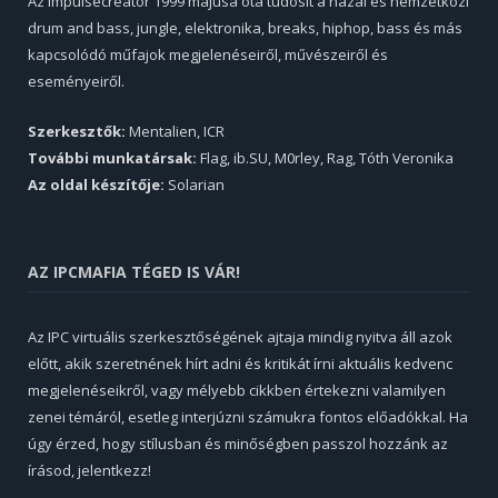
Az Impulsecreator 1999 májusa óta tudósít a hazai és nemzetközi
drum and bass, jungle, elektronika, breaks, hiphop, bass és más
kapcsolódó műfajok megjelenéseiről, művészeiről és
eseményeiről.
Szerkesztők:
Mentalien, ICR
További munkatársak:
Flag, ib.SU, M0rley, Rag, Tóth Veronika
Az oldal készítője:
Solarian
AZ IPCMAFIA TÉGED IS VÁR!
Az IPC virtuális szerkesztőségének ajtaja mindig nyitva áll azok
előtt, akik szeretnének hírt adni és kritikát írni aktuális kedvenc
megjelenéseikről, vagy mélyebb cikkben értekezni valamilyen
zenei témáról, esetleg interjúzni számukra fontos előadókkal. Ha
úgy érzed, hogy stílusban és minőségben passzol hozzánk az
írásod, jelentkezz!