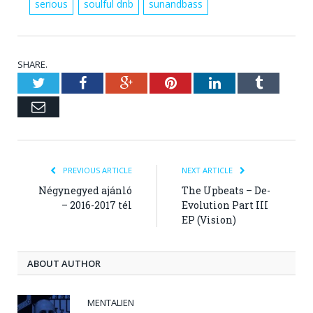
serious
soulful dnb
sunandbass
SHARE.
Twitter
Facebook
Google+
Pinterest
LinkedIn
Tumblr
Email
PREVIOUS ARTICLE
NEXT ARTICLE
Négynegyed ajánló
The Upbeats – De-
– 2016-2017 tél
Evolution Part III
EP (Vision)
ABOUT AUTHOR
MENTALIEN