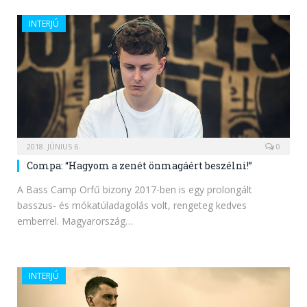
INTERJÚ
2018. JÚNIUS 6.
0
Compa: “Hagyom a zenét önmagáért beszélni!”
A Bass Camp Orfű bizony 2017-ben is egy prolongált
basszus- és mókatúladagolás volt, rengeteg kedves
emberrel. Magyarország…
INTERJÚ