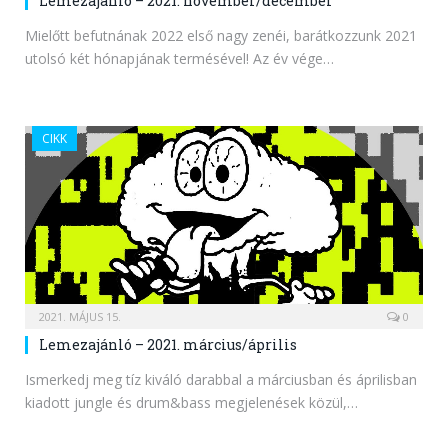
Lemezajánló – 2021. november/december
Mielőtt befutnának 2022 első nagy zenéi, barátkozzunk 2021
utolsó két hónapjának termésével! Az év vége…
CIKK
2021. MÁJUS 15.
0
Lemezajánló – 2021. március/április
Ismerkedj meg tíz kiváló darabbal a márciusban és áprilisban
kiadott jungle és drum&bass megjelenések közül,…