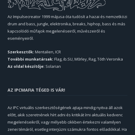
Az Impulsecreator 1999 májusa óta tudósít a hazai és nemzetközi
drum and bass, jungle, elektronika, breaks, hiphop, bass és más
kapcsolódó műfajok megjelenéseiről, művészeiről és
eseményeiről.
Szerkesztők:
Mentalien, ICR
További munkatársak:
Flag, ib.SU, M0rley, Rag, Tóth Veronika
Az oldal készítője:
Solarian
AZ IPCMAFIA TÉGED IS VÁR!
Az IPC virtuális szerkesztőségének ajtaja mindig nyitva áll azok
előtt, akik szeretnének hírt adni és kritikát írni aktuális kedvenc
megjelenéseikről, vagy mélyebb cikkben értekezni valamilyen
zenei témáról, esetleg interjúzni számukra fontos előadókkal. Ha