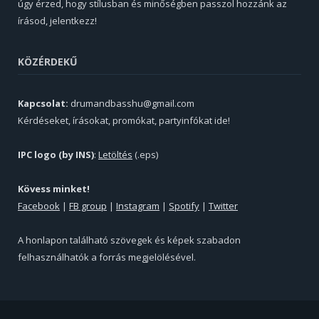
úgy érzed, hogy stílusban és minőségben passzol hozzánk az
írásod, jelentkezz!
KÖZÉRDEKŰ
Kapcsolat:
drumandbasshu@gmail.com
Kérdéseket, írásokat, promókat, partyinfókat ide!
IPC logo (by INS)
:
Letöltés
(.eps)
Kövess minket!
Facebook
|
FB group
|
Instagram
|
Spotify
|
Twitter
A honlapon található szövegek és képek szabadon
felhasználhatók a forrás megjelölésével.