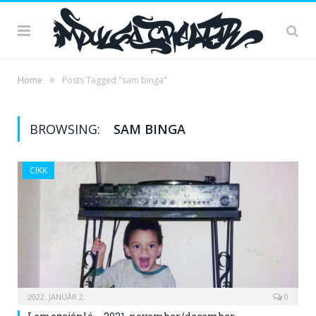
»
Home
Posts Tagged "sam binga"
BROWSING:
SAM BINGA
CIKK
2022. JANUÁR 2.
0