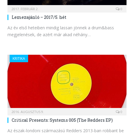
2017. FEBRUÁR 2.
0
Lemezajánló – 2017/5. hét
Az év első heteiben mindig lassan jönnek a drum&bass
megjelenések, de azért már akad néhány…
KRITIKA
2016. AUGUSZTUS 9.
0
Critical Presents: Systems 005 (The Redders EP)
Az észak-londoni származású Redders 2013-ban robbant be