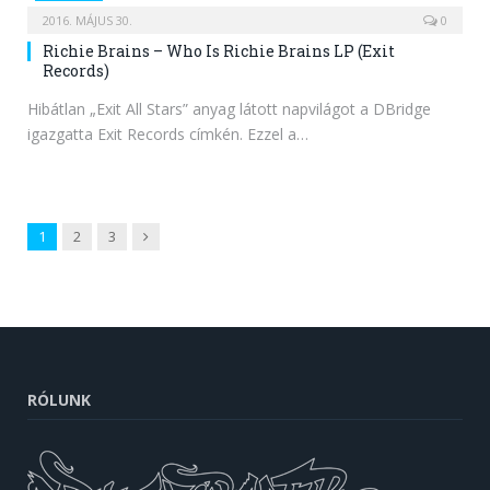
2016. MÁJUS 30.
0
Richie Brains – Who Is Richie Brains LP (Exit
Records)
Hibátlan „Exit All Stars” anyag látott napvilágot a DBridge
igazgatta Exit Records címkén. Ezzel a…
Next
1
2
3
RÓLUNK