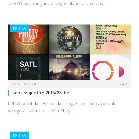
az AYO!-val, melyhez a súlyos alapokat azóta is…
KRITIKA
2016. JÚNIUS 10.
0
Lemezajánló – 2016/23. hét
Két albumot, két EP-t és két single-t rejt heti ajánlónk.
Válogatással rukkolt elő a Philly…
KRITIKA