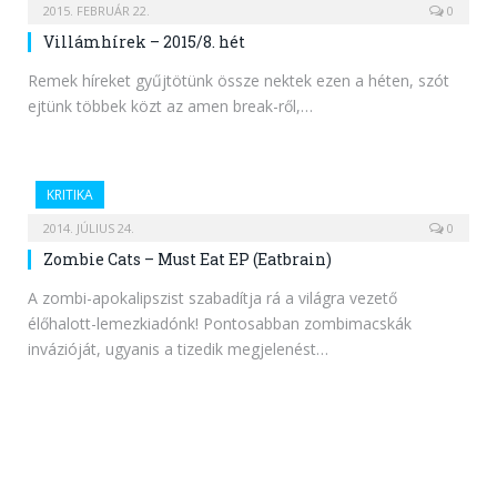
2015. FEBRUÁR 22.
0
Villámhírek – 2015/8. hét
Remek híreket gyűjtötünk össze nektek ezen a héten, szót
ejtünk többek közt az amen break-ről,…
KRITIKA
2014. JÚLIUS 24.
0
Zombie Cats – Must Eat EP (Eatbrain)
A zombi-apokalipszist szabadítja rá a világra vezető
élőhalott-lemezkiadónk! Pontosabban zombimacskák
invázióját, ugyanis a tizedik megjelenést…