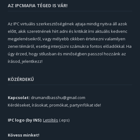
AZ IPCMAFIA TÉGED IS VÁR!
Az IPC virtuális szerkesztőségének ajtaja mindig nyitva áll azok
előtt, akik szeretnének hírt adni és kritikát írni aktuális kedvenc
megjelenéseikről, vagy mélyebb cikkben értekezni valamilyen
zenei témáról, esetleg interjúzni számukra fontos előadókkal. Ha
úgy érzed, hogy stílusban és minőségben passzol hozzánk az
írásod, jelentkezz!
KÖZÉRDEKŰ
Kapcsolat:
drumandbasshu@gmail.com
Kérdéseket, írásokat, promókat, partyinfókat ide!
IPC logo (by INS)
:
Letöltés
(.eps)
Kövess minket!