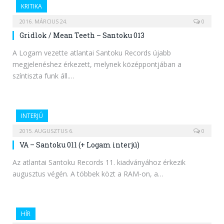
KRITIKA
2016. MÁRCIUS 24.
0
Gridlok / Mean Teeth – Santoku 013
A Logam vezette atlantai Santoku Records újabb
megjelenéshez érkezett, melynek középpontjában a
színtiszta funk áll.…
INTERJÚ
2015. AUGUSZTUS 6.
0
VA – Santoku 011 (+ Logam interjú)
Az atlantai Santoku Records 11. kiadványához érkezik
augusztus végén. A többek közt a RAM-on, a…
HÍR