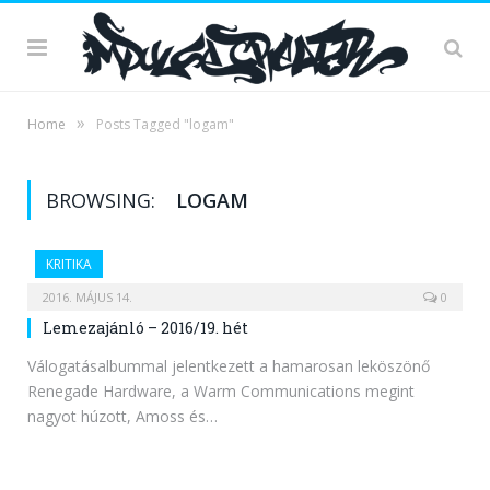
»
Home
Posts Tagged "logam"
BROWSING:
LOGAM
KRITIKA
2016. MÁJUS 14.
0
Lemezajánló – 2016/19. hét
Válogatásalbummal jelentkezett a hamarosan leköszönő
Renegade Hardware, a Warm Communications megint
nagyot húzott, Amoss és…