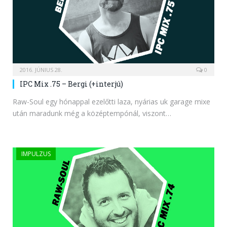
2016. JÚNIUS 28.
0
IPC Mix .75 – Bergi (+interjú)
Raw-Soul egy hónappal ezelőtti laza, nyárias uk garage mixe
után maradunk még a középtempónál, viszont…
IMPULZUS