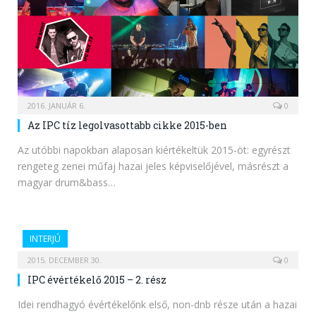
2016. JANUÁR 6.
0
Az IPC tíz legolvasottabb cikke 2015-ben
Az utóbbi napokban alaposan kiértékeltük 2015-öt: egyrészt
rengeteg zenei műfaj hazai jeles képviselőjével, másrészt a
magyar drum&bass…
INTERJÚ
2015. DECEMBER 30.
0
IPC évértékelő 2015 – 2. rész
Idei rendhagyó évértékelőnk első, non-dnb része után a hazai