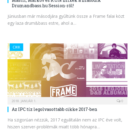
Mastif, Markov és R.O.N mixek a második
Drumandbass.hu Session-ről!
Júniusban már másodjára gyűltünk össze a Frame falai közt
egy laza drum&bass estre, ahol a…
CIKK
2018. JANUÁR 1.
0
Az IPC tíz legolvasottabb cikke 2017-ben
Ha szigorúan nézzük, 2017 egyáltalán nem az IPC éve volt,
hiszen szerver-problémák miatt több hónapra…