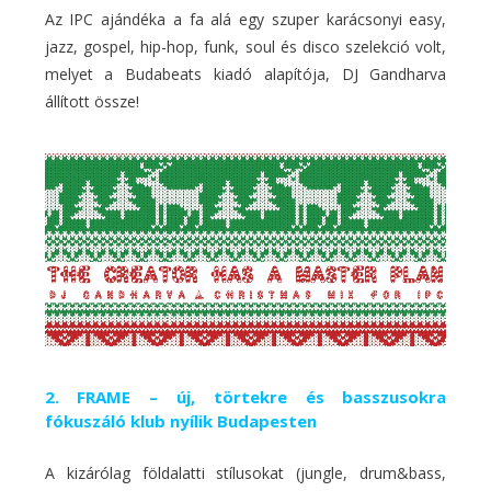
Az IPC ajándéka a fa alá egy szuper karácsonyi easy,
jazz, gospel, hip-hop, funk, soul és disco szelekció volt,
melyet a Budabeats kiadó alapítója, DJ Gandharva
állított össze!
2. FRAME – új, törtekre és basszusokra
fókuszáló klub nyílik Budapesten
A kizárólag földalatti stílusokat (jungle, drum&bass,