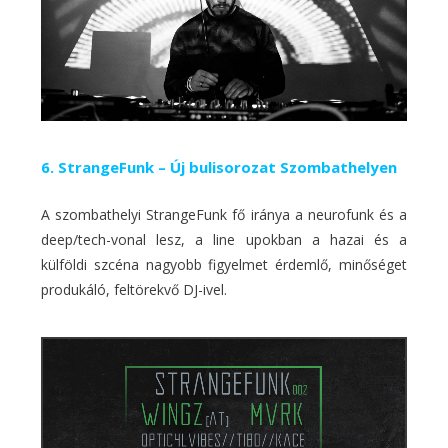
6. StrangeFunk – Új bulisorozat Szombathelyen
A szombathelyi StrangeFunk fő iránya a neurofunk és a
deep/tech-vonal lesz, a line upokban a hazai és a
külföldi szcéna nagyobb figyelmet érdemlő, minőséget
produkáló, feltörekvő DJ-ivel.