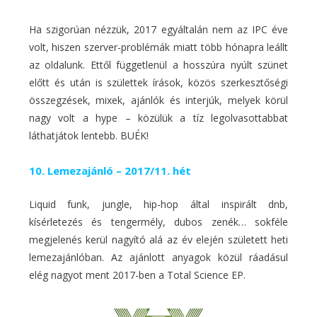
Ha szigorúan nézzük, 2017 egyáltalán nem az IPC éve
volt, hiszen szerver-problémák miatt több hónapra leállt
az oldalunk. Ettől függetlenül a hosszúra nyúlt szünet
előtt és után is születtek írások, közös szerkesztőségi
összegzések, mixek, ajánlók és interjúk, melyek körül
nagy volt a hype – közülük a tíz legolvasottabbat
láthatjátok lentebb. BUÉK!
10. Lemezajánló – 2017/11. hét
Liquid funk, jungle, hip-hop által inspirált dnb,
kísérletezés és tengermély, dubos zenék… sokféle
megjelenés kerül nagyító alá az év elején született heti
lemezajánlóban. Az ajánlott anyagok közül ráadásul
elég nagyot ment 2017-ben a Total Science EP.