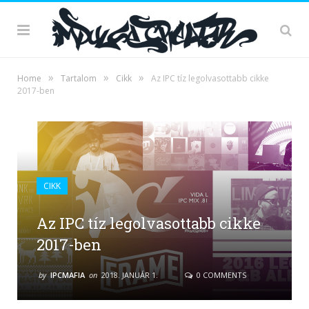
»
»
»
Home
Tartalom
Cikk
Az IPC tíz legolvasottabb cikke
2017-ben
CIKK
Az IPC tíz legolvasottabb cikke
2017-ben
by
IPCMAFIA
on
2018. JANUÁR 1.
0 COMMENTS