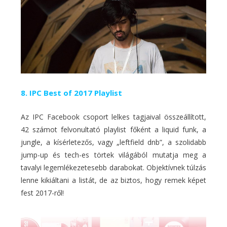
8. IPC Best of 2017 Playlist
Az IPC Facebook csoport lelkes tagjaival összeállított,
42 számot felvonultató playlist főként a liquid funk, a
jungle, a kísérletezős, vagy „leftfield dnb”, a szolidabb
jump-up és tech-es törtek világából mutatja meg a
tavalyi legemlékezetesebb darabokat. Objektívnek túlzás
lenne kikiáltani a listát, de az biztos, hogy remek képet
fest 2017-ről!