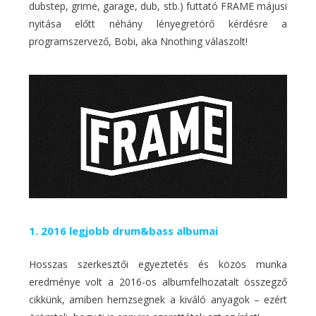
dubstep, grime, garage, dub, stb.) futtató FRAME májusi
nyitása előtt néhány lényegretörő kérdésre a
programszervező, Bobi, aka Nnothing válaszolt!
1. 2016 legjobb drum&bass albumai
Hosszas szerkesztői egyeztetés és közös munka
eredménye volt a 2016-os albumfelhozatalt összegző
cikkünk, amiben hemzsegnek a kiváló anyagok – ezért