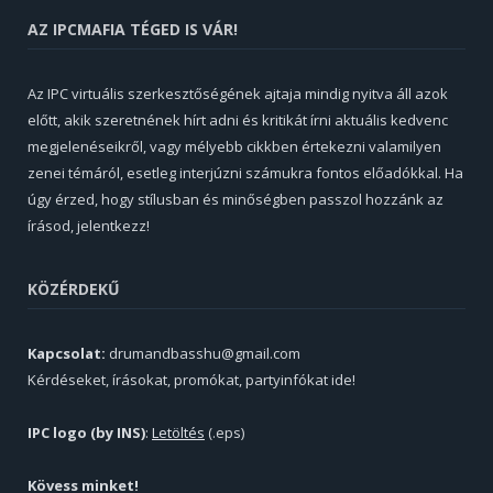
AZ IPCMAFIA TÉGED IS VÁR!
Az IPC virtuális szerkesztőségének ajtaja mindig nyitva áll azok
előtt, akik szeretnének hírt adni és kritikát írni aktuális kedvenc
megjelenéseikről, vagy mélyebb cikkben értekezni valamilyen
zenei témáról, esetleg interjúzni számukra fontos előadókkal. Ha
úgy érzed, hogy stílusban és minőségben passzol hozzánk az
írásod, jelentkezz!
KÖZÉRDEKŰ
Kapcsolat:
drumandbasshu@gmail.com
Kérdéseket, írásokat, promókat, partyinfókat ide!
IPC logo (by INS)
:
Letöltés
(.eps)
Kövess minket!