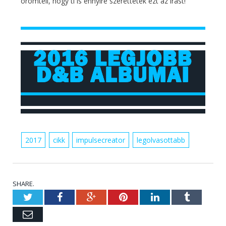
örömteli, hogy ti is ennyire szerettétek ezt az írást!
2017
cikk
impulsecreator
legolvasottabb
SHARE.
Twitter
Facebook
Google+
Pinterest
LinkedIn
Tumblr
Email