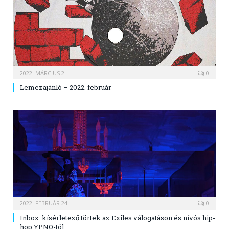
2022. MÁRCIUS 2.
0
Lemezajánló – 2022. február
2022. FEBRUÁR 24.
0
Inbox: kísérletező törtek az Exiles válogatáson és nívós hip-
hop YPNO-tól