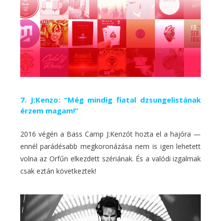
7. J:Kenzo: “Még mindig fiatal dzsungelistának
érzem magam!”
2016 végén a Bass Camp J:Kenzót hozta el a hajóra —
ennél parádésabb megkoronázása nem is igen lehetett
volna az Orfűn elkezdett szériának. És a valódi izgalmak
csak eztán következtek!