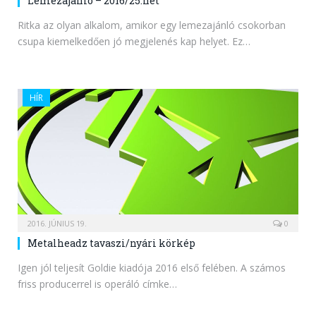
Lemezajánló – 2016/25.hét
Ritka az olyan alkalom, amikor egy lemezajánló csokorban
csupa kiemelkedően jó megjelenés kap helyet. Ez…
HÍR
2016. JÚNIUS 19.
0
Metalheadz tavaszi/nyári körkép
Igen jól teljesít Goldie kiadója 2016 első felében. A számos
friss producerrel is operáló címke…