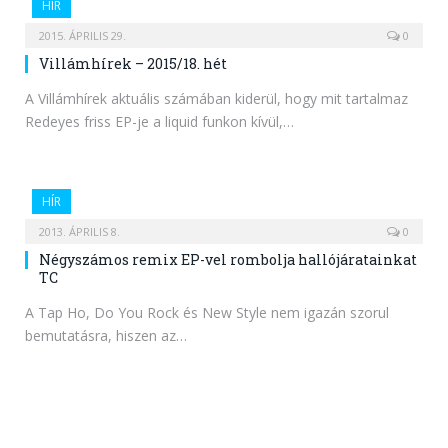
HÍR
2015. ÁPRILIS 29.
0
Villámhírek – 2015/18. hét
A Villámhírek aktuális számában kiderül, hogy mit tartalmaz
Redeyes friss EP-je a liquid funkon kívül,…
HÍR
2013. ÁPRILIS 8.
0
Négyszámos remix EP-vel rombolja hallójáratainkat
TC
A Tap Ho, Do You Rock és New Style nem igazán szorul
bemutatásra, hiszen az…