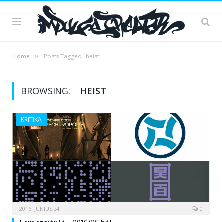
»
Home
Posts Tagged "heist"
BROWSING:
HEIST
KRITIKA
2016. JÚNIUS 24.
0