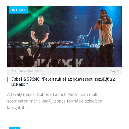
INTERJÚ
2015. AUGUSZTUS 12.
0
Jubei & SP:MC: “Felejtsük el az odaverést, zenéljünk
inkább!”
A tavaly májusi Outlook Launch Party után múlt
szombaton már a vadiúj Zones formáció színeiben
látogatott…