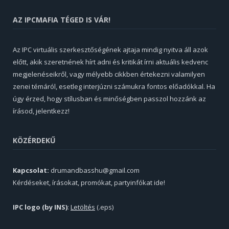
AZ IPCMAFIA TÉGED IS VÁR!
Az IPC virtuális szerkesztőségének ajtaja mindig nyitva áll azok
előtt, akik szeretnének hírt adni és kritikát írni aktuális kedvenc
megjelenéseikről, vagy mélyebb cikkben értekezni valamilyen
zenei témáról, esetleg interjúzni számukra fontos előadókkal. Ha
úgy érzed, hogy stílusban és minőségben passzol hozzánk az
írásod, jelentkezz!
KÖZÉRDEKŰ
Kapcsolat:
drumandbasshu@gmail.com
Kérdéseket, írásokat, promókat, partyinfókat ide!
IPC logo (by INS)
:
Letöltés
(.eps)