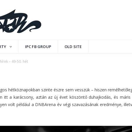
. hét
RTY
IPC FB GROUP
OLD SITE
hírek – 49-50. hét
MMENTS
dolgos hétköznapokban szinte észre sem vesszük – hiszen remélhetőleg
 itt a karácsony, aztán az új évet köszöntő duhajkodás, és máris
, ilyen volt például a DNBArena év végi szavazásának eredménye, ille