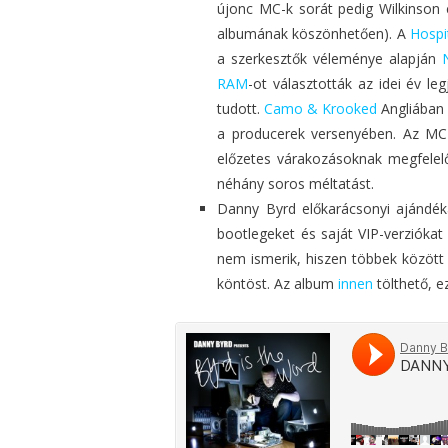
újonc MC-k sorát pedig Wilkinso
albumának köszönhetően). A
Hospit
a szerkesztők véleménye alapján
RAM
-ot választották az idei év le
tudott.
Camo & Krooked
Angliában 
a producerek versenyében. Az MC-
előzetes várakozásoknak megfele
néhány soros méltatást.
Danny Byrd előkarácsonyi ajándék
bootlegeket és saját VIP-verzióka
nem ismerik, hiszen többek között 
köntöst. Az album
innen
tölthető, e