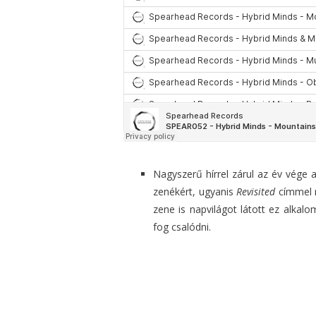
Nagyszerű hírrel zárul az év vége 
zenékért, ugyanis
Revisited
címmel m
zene is napvilágot látott ez alkal
fog csalódni.