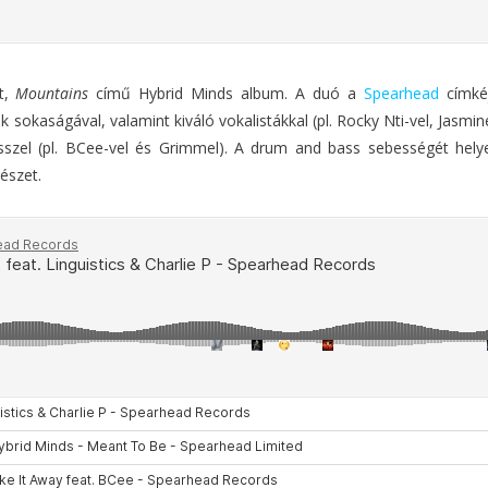
rt,
Mountains
című Hybrid Minds album. A duó a
Spearhead
címkéj
 sokaságával, valamint kiváló vokalistákkal (pl. Rocky Nti-vel, Jasmin
sszel (pl. BCee-vel és Grimmel). A drum and bass sebességét hely
észet.