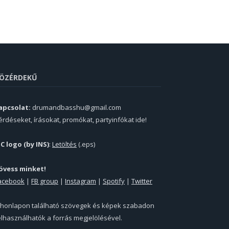
ÖZÉRDEKŰ
apcsolat:
drumandbasshu@gmail.com
érdéseket, írásokat, promókat, partyinfókat ide!
PC logo (by INS)
:
Letöltés
(.eps)
övess minket!
acebook
|
FB group
|
Instagram
|
Spotify
|
Twitter
 honlapon található szövegek és képek szabadon
elhasználhatók a forrás megjelölésével.