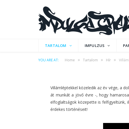
HÍR
Villámhírek – 49-50
TARTALOM
IMPULZUS
PA
»
»
»
YOU ARE AT:
Home
Tartalom
Hír
Villám
by
IPCMAFIA
on
2013. DECEMBER 14.
0 CO
Villámléptekkel közeledik az év vége, a 
át munkát a jövő évre -, hogy hamarosan
elfoglaltságok közepette is felfigyeltünk
érdekes történéseit!