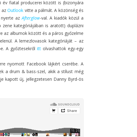
 év fiatal producerei között is (bizonyára
t az
Outlook
vitte a pálmát. A közönség és
nyerte az
Afterglow
-val. A kiadók közül a
b zene kategóriájában is aratott) duplázni
re az albumok között és a páros győzelme
elenül. A lemezlovasok kategóriáját – az
be. A győztesekről
itt
olvashattok egy-egy
rre nyomott Facebook lájkért cserébe. A
k a drum & bass-szel, akik a stílust még
je kapott új, jellegzetesen Danny Byrd-ös