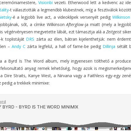
n ceremóniamestere,
Visionbi
vezeti. Etherwood lett a kedvenc az idei
ality
-t választották a legmenőbb klubestnek, míg a fesztiválok közöt
Netsky
-é a legjobb live act, a videoklipek versenyét pedig
Wilkinson
gjobbjának, sőt, a címke Wilkinson
Afterglow
-ja miatt (mely a legjob
is végérvényesen megvetette lábát, ezt támasztja alá a
Zeitgeist
sike
k toplistáját
DRS
zárta az élen, bátran kijelenthetjük: nem érdemt
lően –
Andy C
zárta legfelül, a hall of fame-be pedig
Dillinja
sétált 
a a Byrd Is The Word album, mely ingyenesen tölthető a produce
t felvonultató anyag remek lehetőség, hogy azok is megismerkedjene
a Dire Straits, Kanye West, a Nirvana vagy a Faithless egy-egy zené
z pedig a trekkek minimixe: