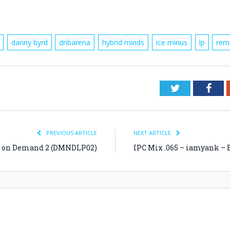
danny byrd
dnbarena
hybrid minds
ice minus
lp
rem
Twitter
Fac
PREVIOUS ARTICLE
NEXT ARTICLE
s on Demand 2 (DMNDLP02)
IPC Mix .065 – iamyank – E