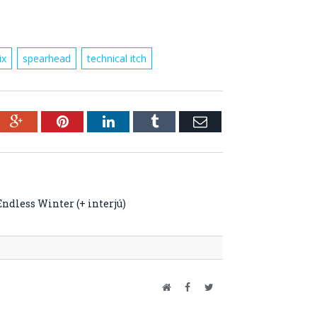
ix
spearhead
technical itch
ebook
Google+
Pinterest
LinkedIn
Tumblr
Email
ndless Winter (+ interjú)
Website
Facebook
Twitter