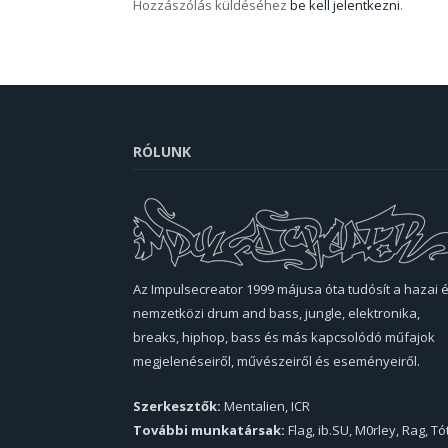
Hozzászólás küldéséhez
be kell jelentkezni
.
RÓLUNK
Az Impulsecreator 1999 májusa óta tudósít a hazai 
nemzetközi drum and bass, jungle, elektronika,
breaks, hiphop, bass és más kapcsolódó műfajok
megjelenéseiről, művészeiről és eseményeiről.
Szerkesztők:
Mentalien, ICR
További munkatársak:
Flag, ib.SU, M0rley, Rag, Tó