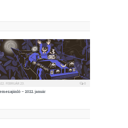
022. FEBRUÁR 23.
0
emezajánló – 2022. január