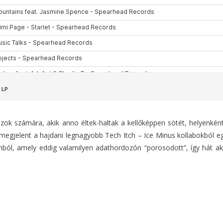
azok számára, akik anno éltek-haltak a kellőképpen sötét, helyenként
egjelent a hajdani legnagyobb Tech Itch – Ice Minus kollabokból egy
omból, amely eddig valamilyen adathordozón “porosodott”, így hát ak