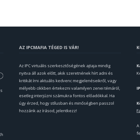
AZ IPCMAFIA TÉGED IS VÁR!
K
Az IPC virtuális szerkesztőségének ajtaja mindig
K
nyitva áll azok előtt, akik szeretnének hírt adni és
K
kritikát írni aktuális kedvenc megjelenéseikről, vagy
mélyebb cikkben értekezni valamilyen zenei témáról,
I
és
esetleg interjúzni számukra fontos előadókkal. Ha
úgy érzed, hogy stílusban és minőségben passzol
K
hozzánk az írásod, jelentkezz!
F
A
f
th