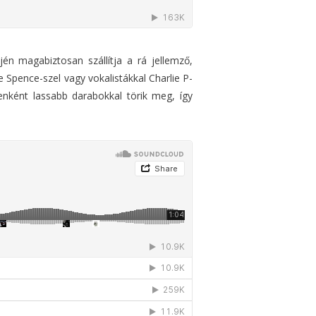
én magabiztosan szállítja a rá jellemző,
e Spence-szel vagy vokalistákkal Charlie P-
enként lassabb darabokkal törik meg, így