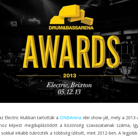
z Electric klubban tartották a
DNBArena
idei show-ját, mely a 2013-as
alyhoz képest megduplázódott a közönség szavazatainak száma, így 
 sokkal inkább tükrözték a többség ízlését, mint 2012-ben. A legjob