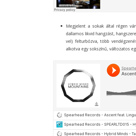
Megjelent a sokak által régen vá
dallamos likvid hangzást, hangszerek
vel) felturbózva, több vendégzené
alkotva egy sokszínű, változatos eg