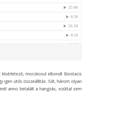
 kísérletező, mocskosul elborult Biostacis
 igen ütős összeállítás. Sőt, három olyan
inél anno betalált a hangzás, ezúttal sem