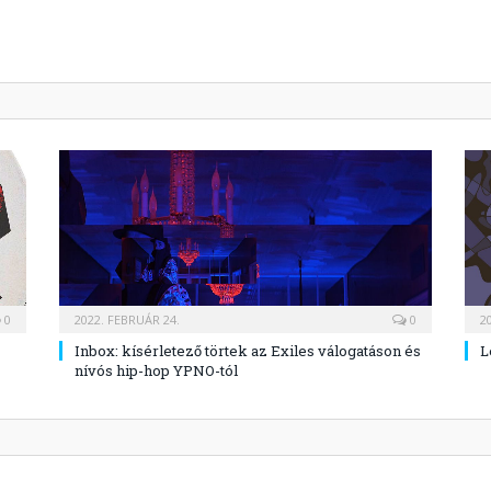
0
2022. FEBRUÁR 24.
0
2
Inbox: kísérletező törtek az Exiles válogatáson és
L
nívós hip-hop YPNO-tól