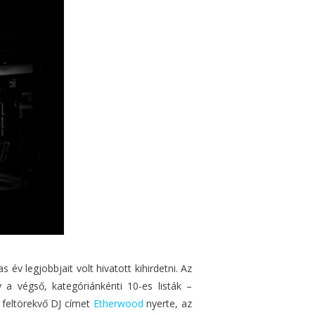
 év legjobbjait volt hivatott kihirdetni. Az
a végső, kategóriánkénti 10-es listák –
b feltörekvő DJ címet
Etherwood
nyerte, az