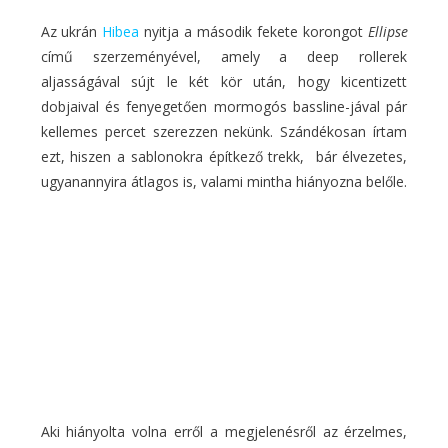
Az ukrán
Hibea
nyitja a második fekete korongot
Ellipse
című szerzeményével, amely a deep rollerek
aljasságával sújt le két kör után, hogy kicentizett
dobjaival és fenyegetően mormogós bassline-jával pár
kellemes percet szerezzen nekünk. Szándékosan írtam
ezt, hiszen a sablonokra építkező trekk, bár élvezetes,
ugyanannyira átlagos is, valami mintha hiányozna belőle.
Aki hiányolta volna erről a megjelenésről az érzelmes,