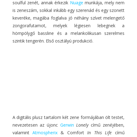
soulful zenét, annak érkezik
Nuage
munkája, mely nem
is zeneszám, sokkal inkább egy szerenád és egy szonett
keveréke, magába foglalva jó néhány szívet melengető
zongorafutamot, melyek légiesen lebegnek a
hömpölygő bassline és a melankolikusan szerelmes
szintik tengerén. Első osztályú produkció.
A digitális plusz tartalom két zene formájában ölt testet,
nevezetesen az újonc
Gerwin
Lonely
című zenéjében,
valamint
Atmospherix
& Comfort
In This Life
című