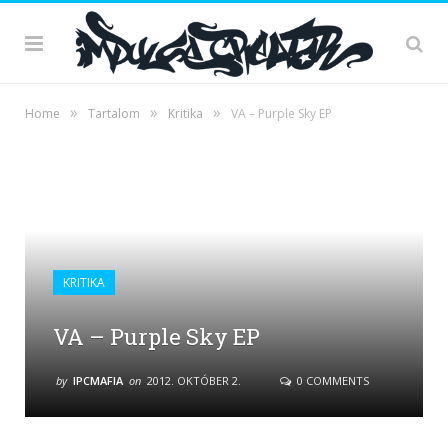
»
»
»
Home
Tartalom
Kritika
VA – Purple Sky EP
KRITIKA
VA – Purple Sky EP
by
IPCMAFIA
on
2012. OKTÓBER 2.
0 COMMENTS