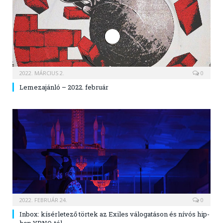
2022. MÁRCIUS 2.
0
Lemezajánló – 2022. február
2022. FEBRUÁR 24.
0
Inbox: kísérletező törtek az Exiles válogatáson és nívós hip-