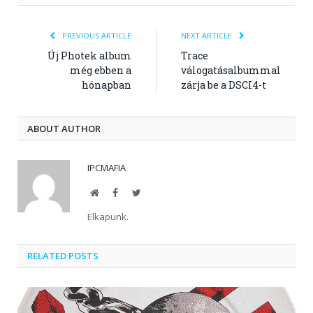
PREVIOUS ARTICLE
NEXT ARTICLE
Új Photek album
Trace
még ebben a
válogatásalbummal
hónapban
zárja be a DSCI4-t
ABOUT AUTHOR
IPCMAFIA
Website
Facebook
Twitter
Elkapunk.
RELATED POSTS