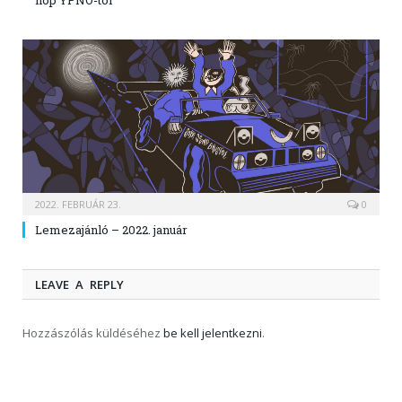
hop YPNO-tól
2022. FEBRUÁR 23.
0
Lemezajánló – 2022. január
LEAVE A REPLY
Hozzászólás küldéséhez
be kell jelentkezni
.