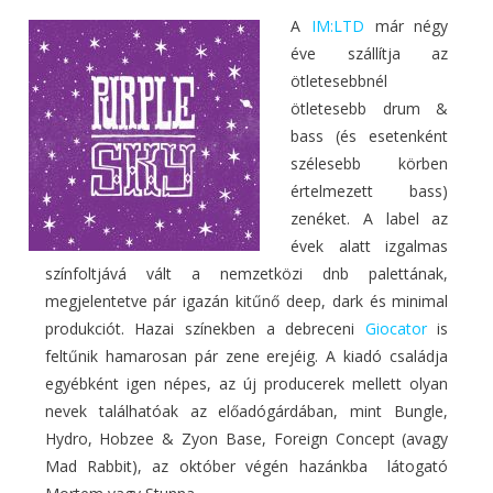
A
IM:LTD
már négy
éve szállítja az
ötletesebbnél
ötletesebb drum &
bass (és esetenként
szélesebb körben
értelmezett bass)
zenéket. A label az
évek alatt izgalmas
színfoltjává vált a nemzetközi dnb palettának,
megjelentetve pár igazán kitűnő deep, dark és minimal
produkciót. Hazai színekben a debreceni
Giocator
is
feltűnik hamarosan pár zene erejéig. A kiadó családja
egyébként igen népes, az új producerek mellett olyan
nevek találhatóak az előadógárdában, mint Bungle,
Hydro, Hobzee & Zyon Base, Foreign Concept (avagy
Mad Rabbit), az október végén hazánkba látogató