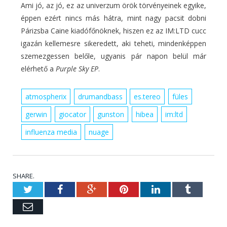
Ami jó, az jó, ez az univerzum örök törvényeinek egyike,
éppen ezért nincs más hátra, mint nagy pacsit dobni
Párizsba Caine kiadófőnöknek, hiszen ez az IM:LTD cucc
igazán kellemesre sikeredett, aki teheti, mindenképpen
szemezgessen belőle, ugyanis pár napon belül már
elérhető a
Purple Sky EP
.
atmospherix
drumandbass
es.tereo
füles
gerwin
giocator
gunston
hibea
im:ltd
influenza media
nuage
SHARE.
Twitter
Facebook
Google+
Pinterest
LinkedIn
Tumblr
Email