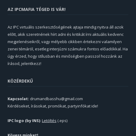
AZ IPCMAFIA TÉGED IS VÁR!
Az IPC virtuális szerkesztőségének ajtaja mindig nyitva áll azok
előtt, akik szeretnének hírt adni és kritikát írni aktuális kedvenc
megjelenéseikről, vagy mélyebb cikkben értekezni valamilyen
zenei témáról, esetleg interjúzni számukra fontos előadókkal. Ha
úgy érzed, hogy stílusban és minőségben passzol hozzánk az
írásod, jelentkezz!
KÖZÉRDEKŰ
Kapcsolat:
drumandbasshu@gmail.com
Kérdéseket, írásokat, promókat, partyinfókat ide!
IPC logo (by INS)
:
Letöltés
(.eps)
Kövess minket!