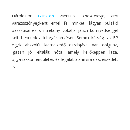
Hátoldalon
Gunston
zseniális
Transition
-je, ami
varázsszőnyegként emel fel minket, lágyan pulzáló
basszusai és simulékony vokálja játszi könnyedséggel
kelti bennünk a lebegés érzését. Semmi kétség, az EP
egyik abszolút kiemelkedő darabjával van dolgunk,
igazán jól eltalált nóta, amely kellőképpen laza,
ugyanakkor lendületes és legalább annyira összeszedett
is.