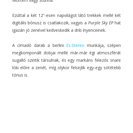
Mortem vagy Stunna.
Ezúttal a két 12”-esen napvilágot látó trekkek mellé két
digitális bónusz is csatlakozik, vagyis a
Purple Sky EP
hat
igazán jó zenével kedveskedik a dnb ínyenceinek.
A címadó darab a berlini
Es.Stereo
munkája, szépen
megkomponált dobjai mellé már-már égi atmoszférát
sugalló szintik társulnak, és egy markáns felezős snare
löki előre a zenét, míg olykor felsejlik egy-egy sötétebb
tónus is.