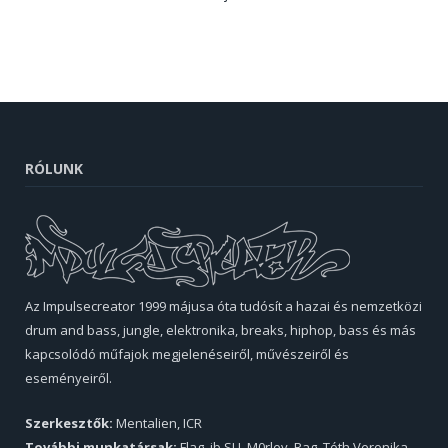
RÓLUNK
Az Impulsecreator 1999 májusa óta tudósít a hazai és nemzetközi
drum and bass, jungle, elektronika, breaks, hiphop, bass és más
kapcsolódó műfajok megjelenéseiről, művészeiről és
eseményeiről.
Szerkesztők:
Mentalien, ICR
További munkatársak:
Flag, ib.SU, M0rley, Rag, Tóth Veronika