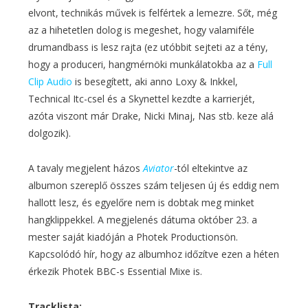
elvont, technikás művek is felfértek a lemezre. Sőt, még
az a hihetetlen dolog is megeshet, hogy valamiféle
drumandbass is lesz rajta (ez utóbbit sejteti az a tény,
hogy a produceri, hangmérnöki munkálatokba az a
Full
Clip Audio
is besegített, aki anno Loxy & Inkkel,
Technical Itc-csel és a Skynettel kezdte a karrierjét,
azóta viszont már Drake, Nicki Minaj, Nas stb. keze alá
dolgozik).
A tavaly megjelent házos
Aviator
-tól eltekintve az
albumon szereplő összes szám teljesen új és eddig nem
hallott lesz, és egyelőre nem is dobtak meg minket
hangklippekkel. A megjelenés dátuma október 23. a
mester saját kiadóján a Photek Productionsön.
Kapcsolódó hír, hogy az albumhoz időzítve ezen a héten
érkezik Photek BBC-s Essential Mixe is.
Tracklista: