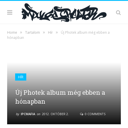
»
»
»
Home
Tartalom
Hír
Új Photek album még ebben a
hónapban
HÍR
Új Photek album még ebben a
hónapban
by
IPCMAFIA
on
2012. OKTÓBER 2.
0 COMMENTS