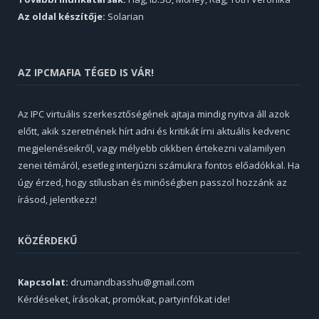
Az oldal készítője:
Solarian
AZ IPCMAFIA TÉGED IS VÁR!
Az IPC virtuális szerkesztőségének ajtaja mindig nyitva áll azok
előtt, akik szeretnének hírt adni és kritikát írni aktuális kedvenc
megjelenéseikről, vagy mélyebb cikkben értekezni valamilyen
zenei témáról, esetleg interjúzni számukra fontos előadókkal. Ha
úgy érzed, hogy stílusban és minőségben passzol hozzánk az
írásod, jelentkezz!
KÖZÉRDEKŰ
Kapcsolat:
drumandbasshu@gmail.com
Kérdéseket, írásokat, promókat, partyinfókat ide!