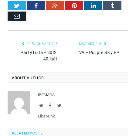
Twitter
Facebook
Google+
Pinterest
LinkedIn
Tumblr
Email
PREVIOUS ARTICLE
NEXT ARTICLE
Party.lista – 2012.
VA – Purple Sky EP
40. hét
ABOUT AUTHOR
IPCMAFIA
Website
Facebook
Twitter
Elkapunk.
RELATED POSTS