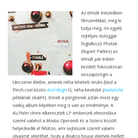
Az elmúlt évtizedben
filmzenékkel, meg ki
tudja még, mi egyéb
rejtélyes dologgal
foglalkozó Photek
(Rupert Parkes) az
elmúlt pár évben
kezdett fokozatosan
visszapörögni a
tánczenei életbe, aminek néha lehetett örülni (lásd a
Pinch-csel közös
Acid Reign
-t), néha kevésbé (
Avalanche
példának okáért). Ennek a pörgésnek aztán most egy
vadiúj album képében meg is van az eredménye. A
Ku:Palm
címre elkeresztelt LP emberünk elmondása
szerint valahol a
Modus Operandi
és a
Solaris
között
helyezkedik el félúton, ami sejtésünk szerint valami
olyasmit jelenthet, hogy a divatos house elemek mellett