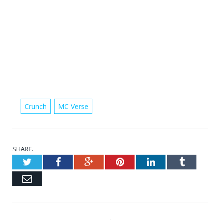
Crunch
MC Verse
SHARE.
Twitter
Facebook
Google+
Pinterest
LinkedIn
Tumblr
Email