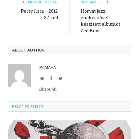
PREVIOUS ARTICLE
NEXT ARTICLE
Party.lista – 2012.
Horvát jazz
37. hét
énekesnővel
készített albumot
Zed Bias
ABOUT AUTHOR
IPCMAFIA
Website
Facebook
Twitter
Elkapunk.
RELATED POSTS