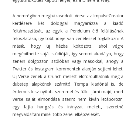
együttműködés kapott helyet, ez a Different Way.
A nemrégiben megházasodott Verse az ImpulseCreator
kérdésére két dologgal magyarázza a kiadó
feltámasztását, az egyik a Pendulum élő felállásának
feloszlatása, így több ideje van zenéléssel foglalkozni. A
másik, hogy új házba költözött, ahol végre
megépíthette saját stúdióját, így semmi akadálya, hogy
zenéin dolgozzon szólóban vagy másokkal, ahogy a
Twitter és Instagram kommentek alapján sejteni lehet.
Új Verse zenék a Crunch mellett előfordulhatnak még a
dubstep alapkőnek számító Tempa kiadónál is, de
érdemes lesz nyitott szemmel és füllel járni majd, mert
Verse saját elmondása szerint nem kíván letáborozni
egy fajta hangzás és irányzat mellett, szeretné
megvalósítani minél több zenei elképzelését.