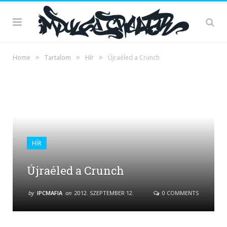
»
»
»
Home
Tartalom
Hír
Újraéled a Crunch
HÍR
Újraéled a Crunch
by
IPCMAFIA
on
2012. SZEPTEMBER 12.
0 COMMENTS