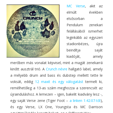
MC Verse
, akit az
elmúlt években
elsősorban a
Pendulum zenekari
felállásából ismerhet
leginkább az egyszeri
stadionbézes, újra
beindítja saját
kiadóját, amely
merőben más vonalat képvisel, mint a magát zenekarrá
kinőtt ausztrál trió. A
Crunch névre
hallgató label, amely
a mélyebb drum and bass és dubstep mellett tette le
voksát, eddig
12 maxit és egy válogatást
termelt ki,
remélhetőleg a 13-as szám meghozza a szerencsét az
újrainduláshoz. A lemezen – igen, bakelit kiadvány lesz -,
egy saját Verse zene (Tiger Foot –
a linken 1:42:07-től
),
és egy Verse, LX One, Youngsta és MC Darrison