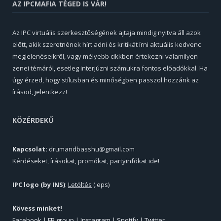
AZ IPCMAFIA TÉGED IS VÁR!
Az IPC virtuális szerkesztőségének ajtaja mindig nyitva áll azok
előtt, akik szeretnének hírt adni és kritikát írni aktuális kedvenc
megjelenéseikről, vagy mélyebb cikkben értekezni valamilyen
zenei témáról, esetleg interjúzni számukra fontos előadókkal. Ha
úgy érzed, hogy stílusban és minőségben passzol hozzánk az
írásod, jelentkezz!
KÖZÉRDEKŰ
Kapcsolat:
drumandbasshu@gmail.com
Kérdéseket, írásokat, promókat, partyinfókat ide!
IPC logo (by INS)
:
Letöltés
(.eps)
Kövess minket!
Facebook
|
FB group
|
Instagram
|
Spotify
|
Twitter