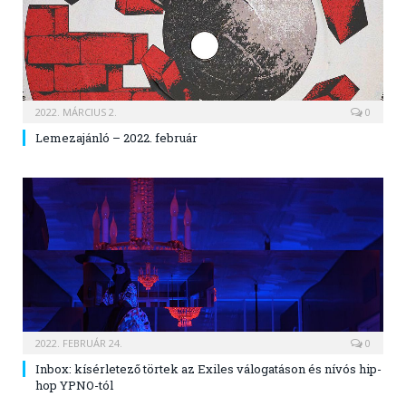
2022. MÁRCIUS 2.
0
Lemezajánló – 2022. február
2022. FEBRUÁR 24.
0
Inbox: kísérletező törtek az Exiles válogatáson és nívós hip-
hop YPNO-tól