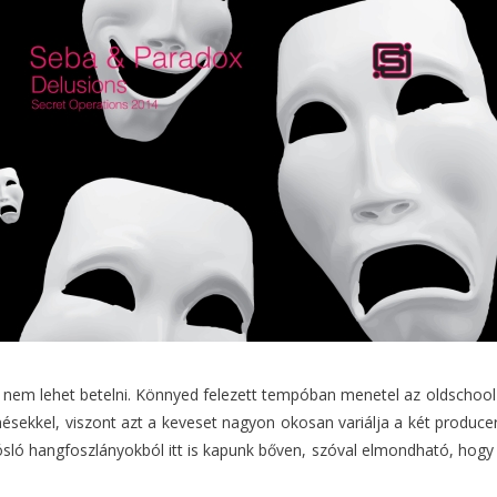
 nem lehet betelni. Könnyed felezett tempóban menetel az oldschool
énésekkel, viszont azt a keveset nagyon okosan variálja a két produc
ósló hangfoszlányokból itt is kapunk bőven, szóval elmondható, hogy a