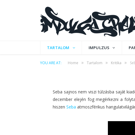
KRITIKA
Seba & Paradox – D
(Sec. Ops.)
TARTALOM
IMPULZUS
PA
»
»
»
YOU ARE AT:
Home
Tartalom
Kritika
Se
by
IPCMAFIA
on
2014. NOVEMBER 29.
0 CO
Seba sajnos nem viszi túlzásba saját kia
december elején fog megérkezni a folyt
hiszen
Seba
atmoszférikus hangulatvilágán