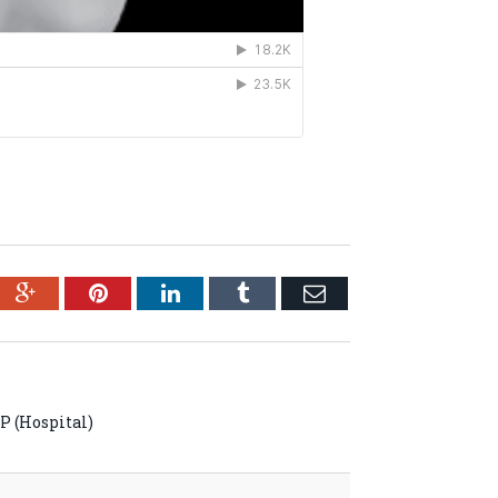
ebook
Google+
Pinterest
LinkedIn
Tumblr
Email
P (Hospital)