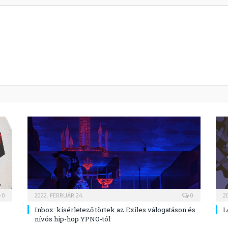
0
2022. FEBRUÁR 24.
0
2
Inbox: kísérletező törtek az Exiles válogatáson és
L
nívós hip-hop YPNO-tól