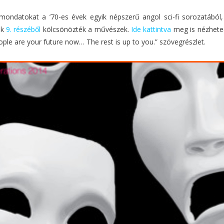
ondatokat a ’70-es évek egyik népszerű angol sci-fi sorozatából, 
ak
9. részéből
kölcsönözték a művészek.
Ide kattintva
meg is nézhete
ople are your future now… The rest is up to you.” szövegrészlet.