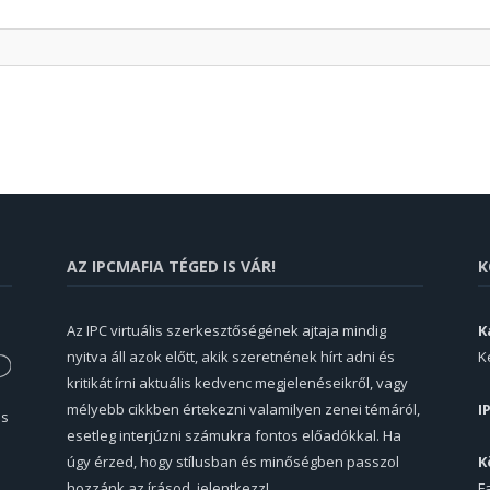
AZ IPCMAFIA TÉGED IS VÁR!
K
Az IPC virtuális szerkesztőségének ajtaja mindig
K
nyitva áll azok előtt, akik szeretnének hírt adni és
K
kritikát írni aktuális kedvenc megjelenéseikről, vagy
mélyebb cikkben értekezni valamilyen zenei témáról,
I
és
esetleg interjúzni számukra fontos előadókkal. Ha
úgy érzed, hogy stílusban és minőségben passzol
K
hozzánk az írásod, jelentkezz!
F