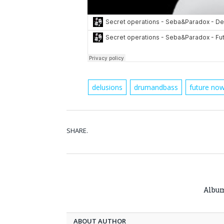
delusions
drumandbass
future no
SHARE.
Album
ABOUT AUTHOR