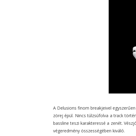
A Delusions finom breakjeivel egyszerűen
zörej épül. Nincs túlzsúfolva a track tört
bassline teszi karakteressé a zenét. Vészj
végeredmény összességében kiváló.