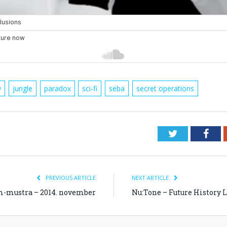
w
jungle
paradox
sci-fi
seba
secret operations
Twitter
Fac
PREVIOUS ARTICLE
NEXT ARTICLE
-mustra – 2014. november
Nu:Tone – Future History L