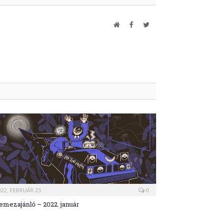
Website
Facebook
Twitter
022. FEBRUÁR 23.
0
emezajánló – 2022. január