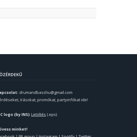
ÖZÉRDEKŰ
apcsolat:
drumandbasshu@gmail.com
érdéseket, írásokat, promókat, partyinfókat ide!
PC logo (by INS)
:
Letöltés
(.eps)
övess minket!
acebook
|
FB group
|
Instagram
|
Spotify
|
Twitter