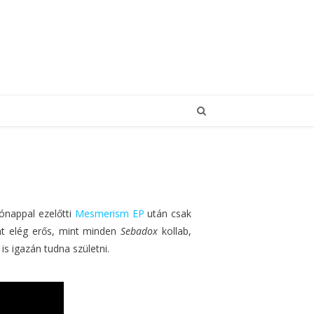
hónappal ezelőtti
Mesmerism EP
után csak
nt elég erős, mint minden
Sebadox
kollab,
s igazán tudna születni.