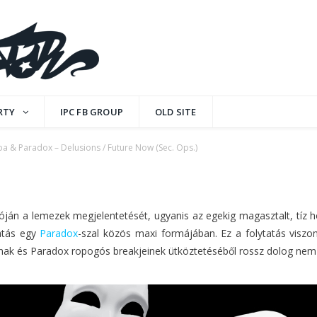
elusions / Future Now
RTY
IPC FB GROUP
OLD SITE
ba & Paradox – Delusions / Future Now (Sec. Ops.)
MMENTS
dóján a lemezek megjelentetését, ugyanis az egekig magasztalt, tíz 
atás egy
Paradox
-szal közös maxi formájában. Ez a folytatás viszo
ak és Paradox ropogós breakjeinek ütköztetéséből rossz dolog nem i