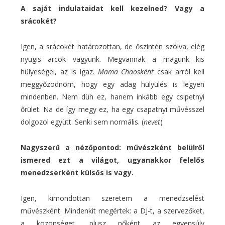
A saját indulataidat kell kezelned? Vagy a
srácokét?
Igen, a srácokét határozottan, de őszintén szólva, elég
nyugis arcok vagyunk. Megvannak a magunk kis
hülyeségei, az is igaz.
Mama Chaosként
csak arról kell
meggyőzödnöm, hogy egy adag hülyülés is legyen
mindenben. Nem düh ez, hanem inkább egy csipetnyi
őrület. Na de így megy ez, ha egy csapatnyi művésszel
dolgozol együtt. Senki sem normális. (
nevet
)
Nagyszerű a nézőpontod: művészként belülről
ismered ezt a világot, ugyanakkor felelős
menedzserként külsős is vagy.
Igen, kimondottan szeretem a menedzselést
művészként. Mindenkit megértek: a DJ-t, a szervezőket,
a közönséget, plusz nőként az egyensúly