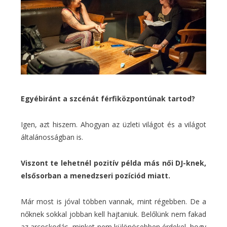
Egyébiránt a szcénát férfiközpontúnak tartod?
Igen, azt hiszem. Ahogyan az üzleti világot és a világot
általánosságban is.
Viszont te lehetnél pozitív példa más női DJ-knek,
elsősorban a menedzseri pozíciód miatt.
Már most is jóval többen vannak, mint régebben. De a
nőknek sokkal jobban kell hajtaniuk. Belőlünk nem fakad
az arcoskodás, minket nem különösebben érdekel, hogy