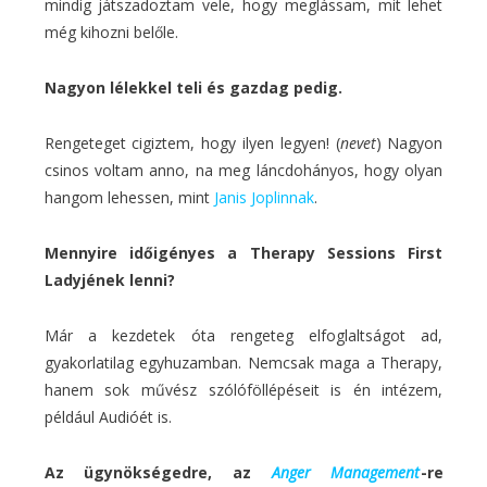
mindig játszadoztam vele, hogy meglássam, mit lehet
még kihozni belőle.
Nagyon lélekkel teli és gazdag pedig.
Rengeteget cigiztem, hogy ilyen legyen! (
nevet
) Nagyon
csinos voltam anno, na meg láncdohányos, hogy olyan
hangom lehessen, mint
Janis Joplinnak
.
Mennyire időigényes a Therapy Sessions First
Ladyjének lenni?
Már a kezdetek óta rengeteg elfoglaltságot ad,
gyakorlatilag egyhuzamban. Nemcsak maga a Therapy,
hanem sok művész szólóföllépéseit is én intézem,
például Audióét is.
Az ügynökségedre, az
Anger Management
-re