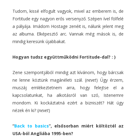
Tudom, kissé elfogult vagyok, mivel az emberem is, de
Fortitude egy nagyon erős versenyző. Szépen ível fölfelé
a pályája. Imádom Hostage zenéit is, nálunk jelent meg
az albuma. Elképesztő arc. Vannak még mások is, de
mindig keresünk újabbakat.
Hogyan tudsz együttműködni Fortitude-dal? : )
Zene szempontjából mindig azt kívánom, hogy bárcsak
ne lenne köztünk magánéleti szál. (
nevet
) Úgy érzem,
muszáj emlékeztetnem arra, hogy felejtse el a
kapcsolatunkat, ha alkotásról van szó, Istenemre
mondom. Ki kockáztatná ezért a bizniszét? Hát úgy
nézek én ki? (
nevet
)
“
Back to basics
”, elsősorban miért költöztél az
USA-ból Angliába 1995-ben?