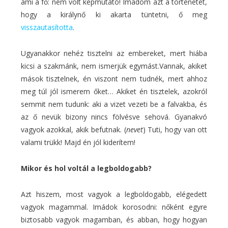
ami a fő: nem volt képmutató! Imádom azt a történetet,
hogy a királynő ki akarta tüntetni, ő meg
visszautasította
.
Ugyanakkor nehéz tisztelni az embereket, mert hiába
kicsi a szakmánk, nem ismerjük egymást.Vannak, akiket
mások tisztelnek, én viszont nem tudnék, mert ahhoz
meg túl jól ismerem őket… Akiket én tisztelek, azokról
semmit nem tudunk: aki a vizet vezeti be a falvakba, és
az ő nevük bizony nincs fölvésve sehová. Gyanakvó
vagyok azokkal, akik befutnak. (
nevet
) Tuti, hogy van ott
valami trükk! Majd én jól kiderítem!
Mikor és hol voltál a legboldogabb?
Azt hiszem, most vagyok a legboldogabb, elégedett
vagyok magammal. Imádok korosodni: nőként egyre
biztosabb vagyok magamban, és abban, hogy hogyan