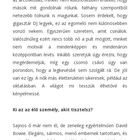
mások mit gondolnak rólunk. Néhány szempontból
nehezebb tolnunk is magunkat. Sosem érdekelt, hogy
gigasztár DJ legyek, ez az egomeló nem különösebben
vonzó nekem. Egyszerűen szeretem, amit csinálok.
Valószínűleg ezért nincs több nő a pult mögött, minket
nem motivál a mindenképpen és mindenáron
középpontban levés. Inkább szeretjük úgy érezni, hogy
megérdemeljük, míg egy csomó csávó úgy van
porondon, hogy a legkevésbé sem szolgált rá. De jól
van ez így. A nők más életterületen sikeresek, például az
oktatásban. A világot mi tesszük élhetővé és
kényelmessé.
Ki az az élő személy, akit tisztelsz?
Sajnos ő már nem él, de zeneileg egyértelműen David
Bowie. Elegáns, sármos, menő embernek tartottam, és