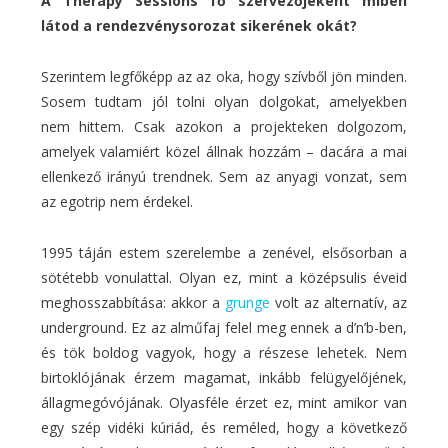
A Therapy Sessions fő szervezőjeként miben
látod a rendezvénysorozat sikerének okát?
Szerintem legfőképp az az oka, hogy szívből jön minden.
Sosem tudtam jól tolni olyan dolgokat, amelyekben
nem hittem. Csak azokon a projekteken dolgozom,
amelyek valamiért közel állnak hozzám – dacára a mai
ellenkező irányú trendnek. Sem az anyagi vonzat, sem
az egotrip nem érdekel.
1995 táján estem szerelembe a zenével, elsősorban a
sötétebb vonulattal. Olyan ez, mint a középsulis éveid
meghosszabbítása: akkor a
grunge
volt az alternatív, az
underground. Ez az alműfaj felel meg ennek a d’n’b-ben,
és tök boldog vagyok, hogy a részese lehetek. Nem
birtoklójának érzem magamat, inkább felügyelőjének,
állagmegóvójának. Olyasféle érzet ez, mint amikor van
egy szép vidéki kúriád, és reméled, hogy a következő