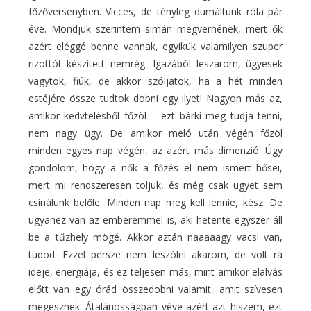
főzőversenyben. Vicces, de tényleg dumáltunk róla pár
éve. Mondjuk szerintem simán megvernének, mert ők
azért eléggé benne vannak, egyikük valamilyen szuper
rizottót készített nemrég. Igazából leszarom, ügyesek
vagytok, fiúk, de akkor szóljatok, ha a hét minden
estéjére össze tudtok dobni egy ilyet! Nagyon más az,
amikor kedvtelésből főzöl – ezt bárki meg tudja tenni,
nem nagy ügy. De amikor meló után végén főzöl
minden egyes nap végén, az azért más dimenzió. Úgy
gondolom, hogy a nők a főzés el nem ismert hősei,
mert mi rendszeresen toljuk, és még csak ügyet sem
csinálunk belőle. Minden nap meg kell lennie, kész. De
ugyanez van az emberemmel is, aki hetente egyszer áll
be a tűzhely mögé. Akkor aztán naaaaagy vacsi van,
tudod. Ezzel persze nem leszólni akarom, de volt rá
ideje, energiája, és ez teljesen más, mint amikor elalvás
előtt van egy órád összedobni valamit, amit szívesen
megesznek. Átalánosságban véve azért azt hiszem, ezt