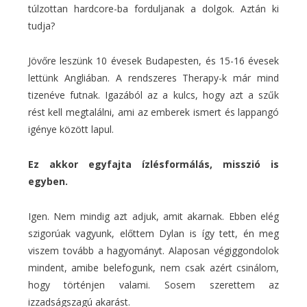
túlzottan hardcore-ba forduljanak a dolgok. Aztán ki
tudja?
Jövőre leszünk 10 évesek Budapesten, és 15-16 évesek
lettünk Angliában. A rendszeres Therapy-k már mind
tizenéve futnak. Igazából az a kulcs, hogy azt a szűk
rést kell megtalálni, ami az emberek ismert és lappangó
igénye között lapul.
Ez akkor egyfajta ízlésformálás, misszió is
egyben.
Igen. Nem mindig azt adjuk, amit akarnak. Ebben elég
szigorúak vagyunk, előttem Dylan is így tett, én meg
viszem tovább a hagyományt. Alaposan végiggondolok
mindent, amibe belefogunk, nem csak azért csinálom,
hogy történjen valami. Sosem szerettem az
izzadságszagú akarást.