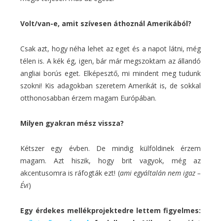
Volt/van-e, amit szívesen áthoznál Amerikából?
Csak azt, hogy néha lehet az eget és a napot látni, még
télen is. A kék ég, igen, bár már megszoktam az állandó
angliai borús eget. Elképesztő, mi mindent meg tudunk
szokni! Kis adagokban szeretem Amerikát is, de sokkal
otthonosabban érzem magam Európában.
Milyen gyakran mész vissza?
Kétszer egy évben. De mindig külföldinek érzem
magam. Azt hiszik, hogy brit vagyok, még az
akcentusomra is ráfogták ezt! (
ami egyáltalán nem igaz –
Évi
)
Egy érdekes mellékprojektedre lettem figyelmes: