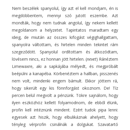
Nem beszélek spanyolul, így azt el kell mondjam, én is
megdöbbentem, mennyi szó jutott eszembe. Azt
mondták, hogy nem tudnak angolul, így nekem kellett
megoldanom a helyzetet. Tapintatos maradtam egy
ideig, de miután az összes kifogást végighallgattam,
spanyolra váltottam, és hirtelen minden tekintet rám
szegeződött. Spanyolul ordítottam és átkozódtam,
lövésem nincs, ez honnan jött hirtelen. (
nevet
) Ránéztem
Limewaxre, aki a sapkájába mélyedt, és megpróbált
beépülni a kanapéba. Körbenéztem a hallban, pisszenés
nem volt, mindenki engem bámult. Ekkor jöttem rá,
hogy sikerült egy kis fönnforgást okoznom. De! Tíz
percen belül megvolt a pénzünk. Tökre sajnálom, hogy
ilyen eszközhöz kellett folyamodnom, de ebből élünk,
profin kell intéznünk mindent. Ezért tudok pipa lenni:
egyesek azt hiszik, hogy elbulikáznak ahelyett, hogy
tényleg vérprofin csinálnák a dolgukat. Szavatartó