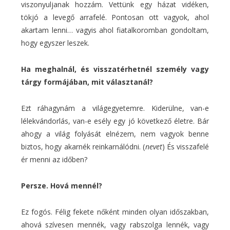
viszonyuljanak hozzám. Vettünk egy házat vidéken,
tökjó a levegő arrafelé. Pontosan ott vagyok, ahol
akartam lenni… vagyis ahol fiatalkoromban gondoltam,
hogy egyszer leszek.
Ha meghalnál, és visszatérhetnél személy vagy
tárgy formájában, mit választanál?
Ezt ráhagynám a világegyetemre. Kiderülne, van-e
lélekvándorlás, van-e esély egy jó következő életre. Bár
ahogy a világ folyását elnézem, nem vagyok benne
biztos, hogy akarnék reinkarnálódni. (
nevet
) És visszafelé
ér menni az időben?
Persze. Hová mennél?
Ez fogós. Félig fekete nőként minden olyan időszakban,
ahová szívesen mennék, vagy rabszolga lennék, vagy