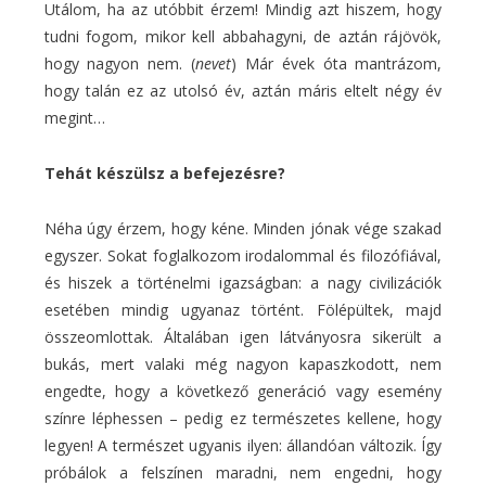
Utálom, ha az utóbbit érzem! Mindig azt hiszem, hogy
tudni fogom, mikor kell abbahagyni, de aztán rájövök,
hogy nagyon nem. (
nevet
) Már évek óta mantrázom,
hogy talán ez az utolsó év, aztán máris eltelt négy év
megint…
Tehát készülsz a befejezésre?
Néha úgy érzem, hogy kéne. Minden jónak vége szakad
egyszer. Sokat foglalkozom irodalommal és filozófiával,
és hiszek a történelmi igazságban: a nagy civilizációk
esetében mindig ugyanaz történt. Fölépültek, majd
összeomlottak. Általában igen látványosra sikerült a
bukás, mert valaki még nagyon kapaszkodott, nem
engedte, hogy a következő generáció vagy esemény
színre léphessen – pedig ez természetes kellene, hogy
legyen! A természet ugyanis ilyen: állandóan változik. Így
próbálok a felszínen maradni, nem engedni, hogy