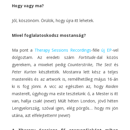
Hogy vagy ma?
Jól, köszönöm. Örülök, hogy újra itt lehetek.
Mivel foglalatoskodsz mostanság?
Ma pont a
Therapy Sessions Recordings
-féle
új EP
-vel
dolgoztam. Az eredeti szám
Fortitude
-dal közös
gyerekem, a mixeket pedig
Counterstrike
,
The Sect
és
Peter Kurten
készítették. Mostanra lett kész a teljes
masterelés és az artwork is, remélhetőleg május 16-án
ki is fog jönni. A vicc az egészben az, hogy
Raiden
masterelt, úgyhogy ma este tesztelünk: ő, a Mester is itt
van, hallja csak! (
nevet
) Múlt héten London, jövő héten
Lengyelország, szóval igen, elég pörgős… hogy mi jön
utána, azt elfelejtettem! (
nevet
)