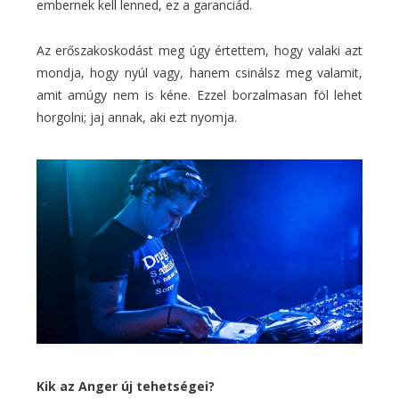
embernek kell lenned, ez a garanciád.
Az erőszakoskodást meg úgy értettem, hogy valaki azt
mondja, hogy nyúl vagy, hanem csinálsz meg valamit,
amit amúgy nem is kéne. Ezzel borzalmasan föl lehet
horgolni; jaj annak, aki ezt nyomja.
Kik az Anger új tehetségei?