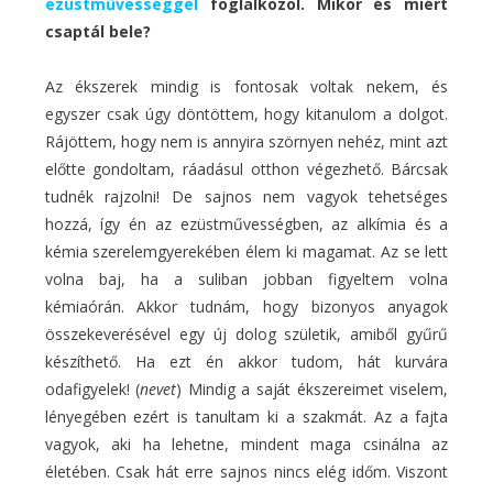
ezüstművességgel
foglalkozol. Mikor és miért
csaptál bele?
Az ékszerek mindig is fontosak voltak nekem, és
egyszer csak úgy döntöttem, hogy kitanulom a dolgot.
Rájöttem, hogy nem is annyira szörnyen nehéz, mint azt
előtte gondoltam, ráadásul otthon végezhető. Bárcsak
tudnék rajzolni! De sajnos nem vagyok tehetséges
hozzá, így én az ezüstművességben, az alkímia és a
kémia szerelemgyerekében élem ki magamat. Az se lett
volna baj, ha a suliban jobban figyeltem volna
kémiaórán. Akkor tudnám, hogy bizonyos anyagok
összekeverésével egy új dolog születik, amiből gyűrű
készíthető. Ha ezt én akkor tudom, hát kurvára
odafigyelek! (
nevet
) Mindig a saját ékszereimet viselem,
lényegében ezért is tanultam ki a szakmát. Az a fajta
vagyok, aki ha lehetne, mindent maga csinálna az
életében. Csak hát erre sajnos nincs elég időm. Viszont