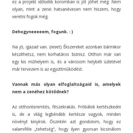
ez a projekt idősebb koromban is jól jöhet még. Nem
olyan, mint a zene: hatvanévesen nem hiszem, hogy
veretni fogok még.
Dehogyneeeeem, fogunk. : )
Na jó, igazad van. (
nevet
) Ékszereket azonban bármikor
készíthetsz, nem korhatáros biznisz. Otthon már van
egy kis műhelyem is, és a városom helybéli üzletével
már tervezem is az együttműködést.
Vannak más olyan elfoglaltságaid is, amelyek
nem a zenéhez kötődnek?
Az otthonteremtés, fészekrakás. Próbálok kertészkedni
is, de a világ legbénább kertésze vagyok, minden
növényt kinyírok. Őszintén azt gondolom, hogy ez
valamiféle „tehetség”, hogy ilyen gyorsan kicsinálom