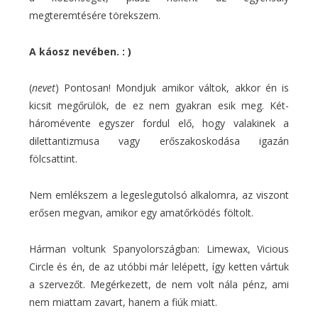
megteremtésére törekszem.
A káosz nevében. : )
(
nevet
) Pontosan! Mondjuk amikor váltok, akkor én is
kicsit megőrülök, de ez nem gyakran esik meg. Két-
háromévente egyszer fordul elő, hogy valakinek a
dilettantizmusa vagy erőszakoskodása igazán
fölcsattint.
Nem emlékszem a legeslegutolsó alkalomra, az viszont
erősen megvan, amikor egy amatőrködés föltolt.
Hárman voltunk Spanyolországban: Limewax, Vicious
Circle és én, de az utóbbi már lelépett, így ketten vártuk
a szervezőt. Megérkezett, de nem volt nála pénz, ami
nem miattam zavart, hanem a fiúk miatt.