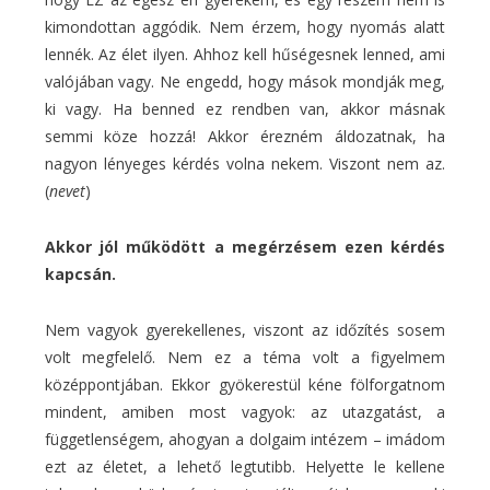
kimondottan aggódik. Nem érzem, hogy nyomás alatt
lennék. Az élet ilyen. Ahhoz kell hűségesnek lenned, ami
valójában vagy. Ne engedd, hogy mások mondják meg,
ki vagy. Ha benned ez rendben van, akkor másnak
semmi köze hozzá! Akkor érezném áldozatnak, ha
nagyon lényeges kérdés volna nekem. Viszont nem az.
(
nevet
)
Akkor jól működött a megérzésem ezen kérdés
kapcsán.
Nem vagyok gyerekellenes, viszont az időzítés sosem
volt megfelelő. Nem ez a téma volt a figyelmem
középpontjában. Ekkor gyökerestül kéne fölforgatnom
mindent, amiben most vagyok: az utazgatást, a
függetlenségem, ahogyan a dolgaim intézem – imádom
ezt az életet, a lehető legtutibb. Helyette le kellene