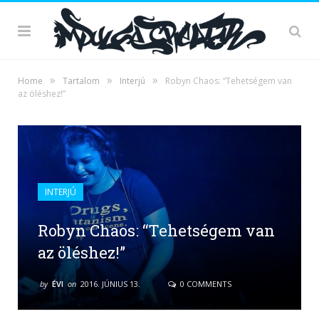
»
»
»
Home
Tartalom
Interjú
Robyn Chaos: “Tehetségem van
az öléshez!”
INTERJÚ
Robyn Chaos: “Tehetségem van
az öléshez!”
by
ÉVI
on
2016. JÚNIUS 13.
0 COMMENTS