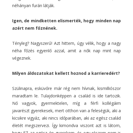
néhányan furán látják.
Igen, de mindketten elismerték, hogy minden nap
azért nem főznének.
Tényleg? Nagyszerű! Azt hittem, úgy vélik, hogy a nagy
néha főzés egyenlő azzal, amit a nők nap mint nap
végeznek.
Milyen áldozatokat kellett hoznod a karrieredért?
Szülinapra, esküvőre már rég nem hívnak, kismilliószor
maradtam le. Tulajdonképpen a család is ide tartozik.
Nő vagyok, gyermektelen, míg a férfi kollégáim
javarészt gyerekesek, mert otthon van a feleségük, aki a
kicsikre vigyáz, aki nincs időparában, aki az egész család
életét megszervezi. Így kimondva viszont azt is látom,
hogy EZ az egész én gyerekem, és egy részem nem is