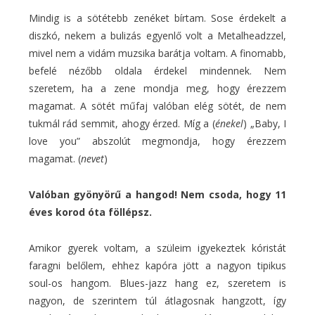
Mindig is a sötétebb zenéket bírtam. Sose érdekelt a
diszkó, nekem a bulizás egyenlő volt a Metalheadzzel,
mivel nem a vidám muzsika barátja voltam. A finomabb,
befelé nézőbb oldala érdekel mindennek. Nem
szeretem, ha a zene mondja meg, hogy érezzem
magamat. A sötét műfaj valóban elég sötét, de nem
tukmál rád semmit, ahogy érzed. Míg a (
énekel
) „Baby, I
love you” abszolút megmondja, hogy érezzem
magamat. (
nevet
)
Valóban gyönyörű a hangod! Nem csoda, hogy 11
éves korod óta föllépsz.
Amikor gyerek voltam, a szüleim igyekeztek kóristát
faragni belőlem, ehhez kapóra jött a nagyon tipikus
soul-os hangom. Blues-jazz hang ez, szeretem is
nagyon, de szerintem túl átlagosnak hangzott, így