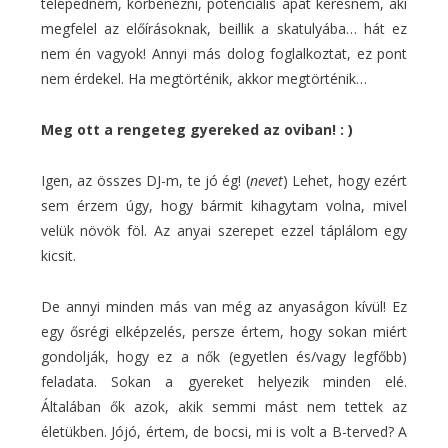
telepednem, körbenézni, potenciális apát keresnem, aki
megfelel az előírásoknak, beillik a skatulyába… hát ez
nem én vagyok! Annyi más dolog foglalkoztat, ez pont
nem érdekel. Ha megtörténik, akkor megtörténik…
Meg ott a rengeteg gyereked az oviban! : )
Igen, az összes DJ-m, te jó ég! (
nevet
) Lehet, hogy ezért
sem érzem úgy, hogy bármit kihagytam volna, mivel
velük növök föl. Az anyai szerepet ezzel táplálom egy
kicsit.
De annyi minden más van még az anyaságon kívül! Ez
egy ősrégi elképzelés, persze értem, hogy sokan miért
gondolják, hogy ez a nők (egyetlen és/vagy legfőbb)
feladata. Sokan a gyereket helyezik minden elé.
Általában ők azok, akik semmi mást nem tettek az
életükben. Jójó, értem, de bocsi, mi is volt a B-terved? A