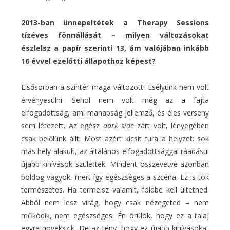
2013-ban ünnepeltétek a Therapy Sessions
tízéves fönnállását – milyen változásokat
észlelsz a papír szerinti 13, ám valójában inkább
16 évvel ezelőtti állapothoz képest?
Elsősorban a színtér maga változott! Esélyünk nem volt
érvényesülni. Sehol nem volt még az a fajta
elfogadottság, ami manapság jellemző, és éles verseny
sem létezett. Az egész
dark side
zárt volt, lényegében
csak belőlünk állt. Most azért kicsit fura a helyzet: sok
más hely alakult, az általános elfogadottsággal ráadásul
újabb kihívások születtek. Mindent összevetve azonban
boldog vagyok, mert így egészséges a szcéna. Ez is tök
természetes. Ha termelsz valamit, földbe kell ültetned.
Abból nem lesz virág, hogy csak nézegeted – nem
működik, nem egészséges. Én örülök, hogy ez a talaj
egyre növekszik. De az tény, hogy ez újabb kihívásokat