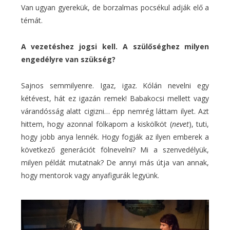
Van ugyan gyerekük, de borzalmas pocsékul adják elő a
témát.
A vezetéshez jogsi kell. A szülőséghez milyen
engedélyre van szükség?
Sajnos semmilyenre. Igaz, igaz. Kólán nevelni egy
kétévest, hát ez igazán remek! Babakocsi mellett vagy
várandósság alatt cigizni… épp nemrég láttam ilyet. Azt
hittem, hogy azonnal fölkapom a kiskölköt (
nevet
), tuti,
hogy jobb anya lennék. Hogy fogják az ilyen emberek a
következő generációt fölnevelni? Mi a szenvedélyük,
milyen példát mutatnak? De annyi más útja van annak,
hogy mentorok vagy anyafigurák legyünk.