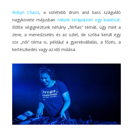
Robyn Chaos
, a sötétebb drum and bass száguldó
nagykövete májusban
nálunk terápiázott egy kiadósat
.
Előtte végignéztünk néhány „férfias” témát, úgy mint a
zene, a menedzselés és az üzlet, de szóba került egy
sor „női” téma is, például a gyerekvállalás, a főzés, a
kertészkedés vagy az idő múlása.