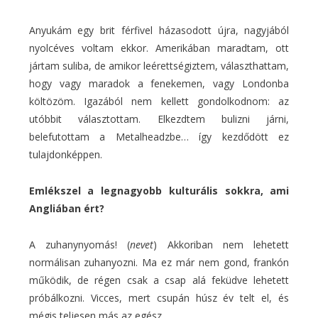
Anyukám egy brit férfivel házasodott újra, nagyjából
nyolcéves voltam ekkor. Amerikában maradtam, ott
jártam suliba, de amikor leérettségiztem, választhattam,
hogy vagy maradok a fenekemen, vagy Londonba
költözöm. Igazából nem kellett gondolkodnom: az
utóbbit választottam. Elkezdtem bulizni járni,
belefutottam a Metalheadzbe… így kezdődött ez
tulajdonképpen.
Emlékszel a legnagyobb kulturális sokkra, ami
Angliában ért?
A zuhanynyomás! (
nevet
) Akkoriban nem lehetett
normálisan zuhanyozni. Ma ez már nem gond, frankón
működik, de régen csak a csap alá feküdve lehetett
próbálkozni. Vicces, mert csupán húsz év telt el, és
mégis teljesen más az egész.