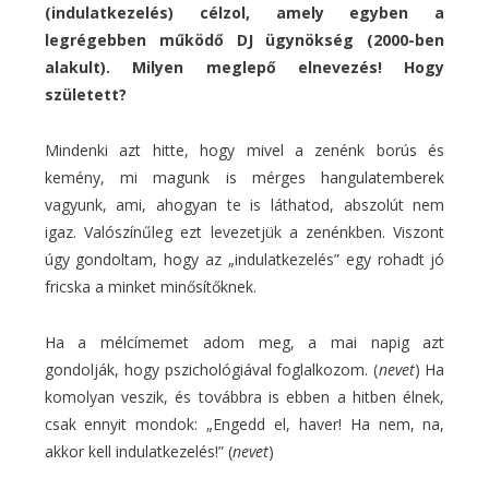
(indulatkezelés) célzol, amely egyben a
legrégebben működő DJ ügynökség (2000-ben
alakult). Milyen meglepő elnevezés! Hogy
született?
Mindenki azt hitte, hogy mivel a zenénk borús és
kemény, mi magunk is mérges hangulatemberek
vagyunk, ami, ahogyan te is láthatod, abszolút nem
igaz. Valószínűleg ezt levezetjük a zenénkben. Viszont
úgy gondoltam, hogy az „indulatkezelés” egy rohadt jó
fricska a minket minősítőknek.
Ha a mélcímemet adom meg, a mai napig azt
gondolják, hogy pszichológiával foglalkozom. (
nevet
) Ha
komolyan veszik, és továbbra is ebben a hitben élnek,
csak ennyit mondok: „Engedd el, haver! Ha nem, na,
akkor kell indulatkezelés!” (
nevet
)