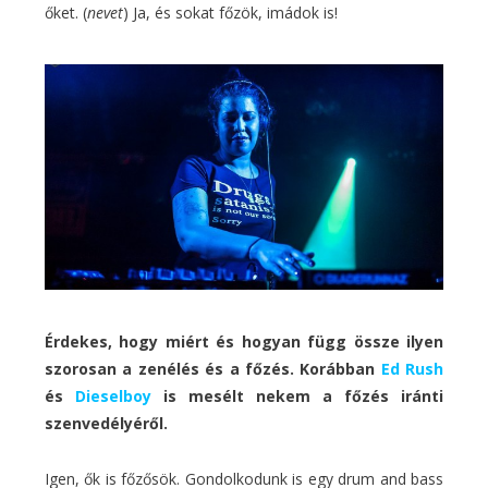
őket. (
nevet
) Ja, és sokat főzök, imádok is!
Érdekes, hogy miért és hogyan függ össze ilyen
szorosan a zenélés és a főzés. Korábban
Ed Rush
és
Dieselboy
is mesélt nekem a főzés iránti
szenvedélyéről.
Igen, ők is főzősök. Gondolkodunk is egy drum and bass