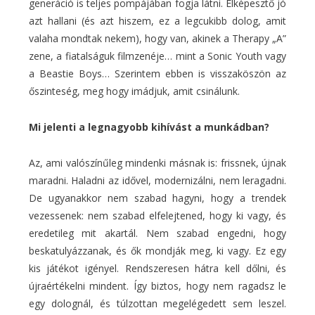
generáció is teljes pompájában fogja látni. Elképesztő jó
azt hallani (és azt hiszem, ez a legcukibb dolog, amit
valaha mondtak nekem), hogy van, akinek a Therapy „A”
zene, a fiatalságuk filmzenéje… mint a Sonic Youth vagy
a Beastie Boys… Szerintem ebben is visszaköszön az
őszinteség, meg hogy imádjuk, amit csinálunk.
Mi jelenti a legnagyobb kihívást a munkádban?
Az, ami valószínűleg mindenki másnak is: frissnek, újnak
maradni. Haladni az idővel, modernizálni, nem leragadni.
De ugyanakkor nem szabad hagyni, hogy a trendek
vezessenek: nem szabad elfelejtened, hogy ki vagy, és
eredetileg mit akartál. Nem szabad engedni, hogy
beskatulyázzanak, és ők mondják meg, ki vagy. Ez egy
kis játékot igényel. Rendszeresen hátra kell dőlni, és
újraértékelni mindent. Így biztos, hogy nem ragadsz le
egy dolognál, és túlzottan megelégedett sem leszel.